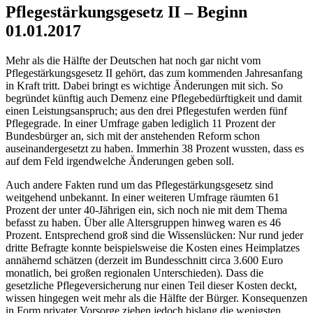
Pflegestärkungsgesetz II – Beginn
01.01.2017
Mehr als die Hälfte der Deutschen hat noch gar nicht vom
Pflegestärkungsgesetz II gehört, das zum kommenden Jahresanfang
in Kraft tritt. Dabei bringt es wichtige Änderungen mit sich. So
begründet künftig auch Demenz eine Pflegebedürftigkeit und damit
einen Leistungsanspruch; aus den drei Pflegestufen werden fünf
Pflegegrade. In einer Umfrage gaben lediglich 11 Prozent der
Bundesbürger an, sich mit der anstehenden Reform schon
auseinandergesetzt zu haben. Immerhin 38 Prozent wussten, dass es
auf dem Feld irgendwelche Änderungen geben soll.
Auch andere Fakten rund um das Pflegestärkungsgesetz sind
weitgehend unbekannt. In einer weiteren Umfrage räumten 61
Prozent der unter 40-Jährigen ein, sich noch nie mit dem Thema
befasst zu haben. Über alle Altersgruppen hinweg waren es 46
Prozent. Entsprechend groß sind die Wissenslücken: Nur rund jeder
dritte Befragte konnte beispielsweise die Kosten eines Heimplatzes
annähernd schätzen (derzeit im Bundesschnitt circa 3.600 Euro
monatlich, bei großen regionalen Unterschieden). Dass die
gesetzliche Pflegeversicherung nur einen Teil dieser Kosten deckt,
wissen hingegen weit mehr als die Hälfte der Bürger. Konsequenzen
in Form privater Vorsorge ziehen jedoch bislang die wenigsten.