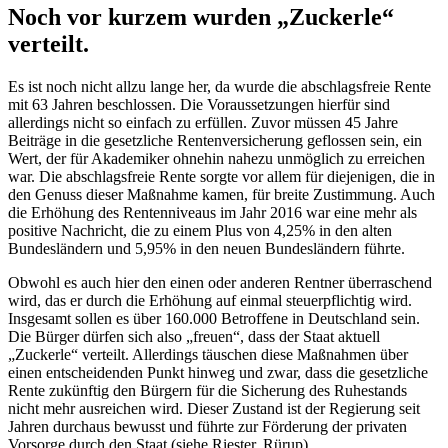
Noch vor kurzem wurden „Zuckerle“
verteilt.
Es ist noch nicht allzu lange her, da wurde die abschlagsfreie Rente
mit 63 Jahren beschlossen. Die Voraussetzungen hierfür sind
allerdings nicht so einfach zu erfüllen. Zuvor müssen 45 Jahre
Beiträge in die gesetzliche Rentenversicherung geflossen sein, ein
Wert, der für Akademiker ohnehin nahezu unmöglich zu erreichen
war. Die abschlagsfreie Rente sorgte vor allem für diejenigen, die in
den Genuss dieser Maßnahme kamen, für breite Zustimmung. Auch
die Erhöhung des Rentenniveaus im Jahr 2016 war eine mehr als
positive Nachricht, die zu einem Plus von 4,25% in den alten
Bundesländern und 5,95% in den neuen Bundesländern führte.
Obwohl es auch hier den einen oder anderen Rentner überraschend
wird, das er durch die Erhöhung auf einmal steuerpflichtig wird.
Insgesamt sollen es über 160.000 Betroffene in Deutschland sein.
Die Bürger dürfen sich also „freuen“, dass der Staat aktuell
„Zuckerle“ verteilt. Allerdings täuschen diese Maßnahmen über
einen entscheidenden Punkt hinweg und zwar, dass die gesetzliche
Rente zukünftig den Bürgern für die Sicherung des Ruhestands
nicht mehr ausreichen wird. Dieser Zustand ist der Regierung seit
Jahren durchaus bewusst und führte zur Förderung der privaten
Vorsorge durch den Staat (siehe Riester, Rürup).