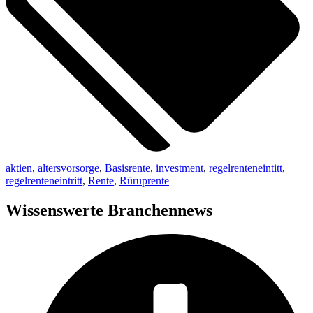
aktien
,
altersvorsorge
,
Basisrente
,
investment
,
regelrenteneintitt
,
regelrenteneintritt
,
Rente
,
Rüruprente
Wissenswerte Branchennews