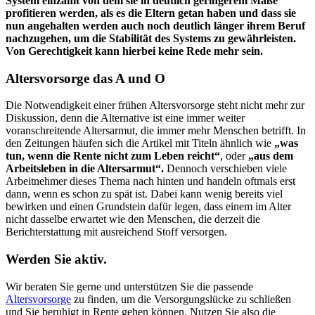
System einzahlt von dem sie in deutlich geringerem Maße
profitieren werden, als es die Eltern getan haben und dass sie
nun angehalten werden auch noch deutlich länger ihrem Beruf
nachzugehen, um die Stabilität des Systems zu gewährleisten.
Von Gerechtigkeit kann hierbei keine Rede mehr sein.
Altersvorsorge das A und O
Die Notwendigkeit einer frühen Altersvorsorge steht nicht mehr zur
Diskussion, denn die Alternative ist eine immer weiter
voranschreitende Altersarmut, die immer mehr Menschen betrifft. In
den Zeitungen häufen sich die Artikel mit Titeln ähnlich wie
„was
tun, wenn die Rente nicht zum Leben reicht“
, oder
„aus dem
Arbeitsleben in die Altersarmut“.
Dennoch verschieben viele
Arbeitnehmer dieses Thema nach hinten und handeln oftmals erst
dann, wenn es schon zu spät ist. Dabei kann wenig bereits viel
bewirken und einen Grundstein dafür legen, dass einem im Alter
nicht dasselbe erwartet wie den Menschen, die derzeit die
Berichterstattung mit ausreichend Stoff versorgen.
Werden Sie aktiv.
Wir beraten Sie gerne und unterstützen Sie die passende
Altersvorsorge
zu finden, um die Versorgungslücke zu schließen
und Sie beruhigt in Rente gehen können. Nutzen Sie also die