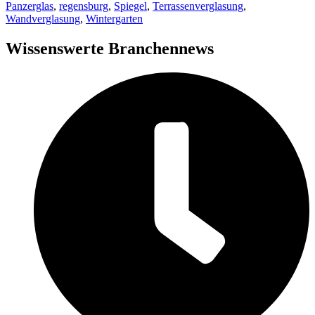
Panzerglas
,
regensburg
,
Spiegel
,
Terrassenverglasung
,
Wandverglasung
,
Wintergarten
Wissenswerte Branchennews