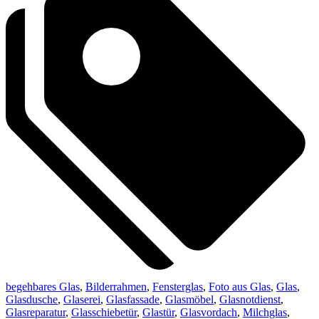
begehbares Glas
,
Bilderrahmen
,
Fensterglas
,
Foto aus Glas
,
Glas
,
Glasdusche
,
Glaserei
,
Glasfassade
,
Glasmöbel
,
Glasnotdienst
,
Glasreparatur
,
Glasschiebetür
,
Glastür
,
Glasvordach
,
Milchglas
,