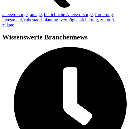
altersvorsorge
,
anlage
,
betriebliche Altersvorsorge
,
förderung
,
investment
,
ruhestandsplanung
,
vermögenssicherung
,
zukunft
,
zulage
Wissenswerte Branchennews