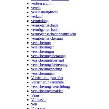
verbesserung
verein
vereinshaftpflicht
verkauf
vermittlung
vermögensschade
vermögensschaden
vermögensschadenhaftpflicht
vermögenssicherung
versicherung
versicherungen
versicherungm
versicherungsberatung
versicherungsbestand
versicherungsbetreuung
versicherungsbetrug
versicherungsm
Versicherungsmakler
Versicherungssumme
versicherungsvermittlung
versicheurngsmakler
Virus
Vollkasko
von
Vorsorge