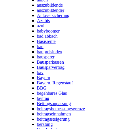
auszubildende
auszubildender
Autoversicherung
Azubis
azui
babyboomer
bad abbach
Basisrente
bau
baupreisindex
bausparer
Bausparkassen
Bausparvertrag
bav
Bayern
Bayern. Regenstauf
BBG
begehbares Glas
beitrag
Beitragsanpassung
beitragsbemessungsgrenze
beitragseinnahmen
beitragssteigerung
beratung