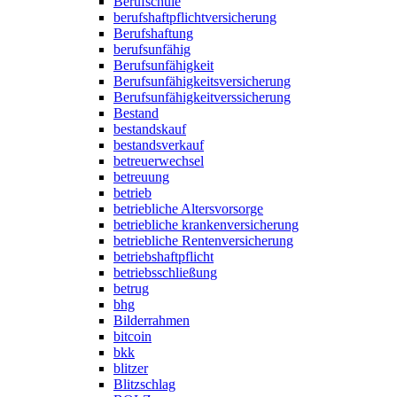
Berufschule
berufshaftpflichtversicherung
Berufshaftung
berufsunfähig
Berufsunfähigkeit
Berufsunfähigkeitsversicherung
Berufsunfähigkeitverssicherung
Bestand
bestandskauf
bestandsverkauf
betreuerwechsel
betreuung
betrieb
betriebliche Altersvorsorge
betriebliche krankenversicherung
betriebliche Rentenversicherung
betriebshaftpflicht
betriebsschließung
betrug
bhg
Bilderrahmen
bitcoin
bkk
blitzer
Blitzschlag