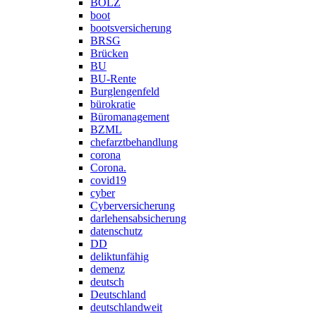
BOLZ
boot
bootsversicherung
BRSG
Brücken
BU
BU-Rente
Burglengenfeld
bürokratie
Büromanagement
BZML
chefarztbehandlung
corona
Corona.
covid19
cyber
Cyberversicherung
darlehensabsicherung
datenschutz
DD
deliktunfähig
demenz
deutsch
Deutschland
deutschlandweit