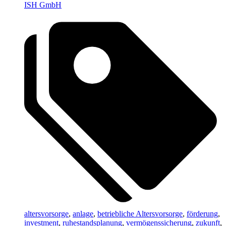
ISH GmbH
altersvorsorge
,
anlage
,
betriebliche Altersvorsorge
,
förderung
,
investment
,
ruhestandsplanung
,
vermögenssicherung
,
zukunft
,