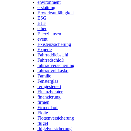
environment
erstattung
Erwerbsunfähigkeit
ESG
ETF
ether
Etterzhausen
event
Existenzsicherung
Experte
Fahrraddiebstahl
Fahrradschloß
fahrradversicherung
fahrradvollkasko
Familie
Fensterglas
ferngesteuert
Finanzberater
finanzierung
firmen
Firmenlauf
Flotte
Flottenversicherung
flügel
flügelversicherung