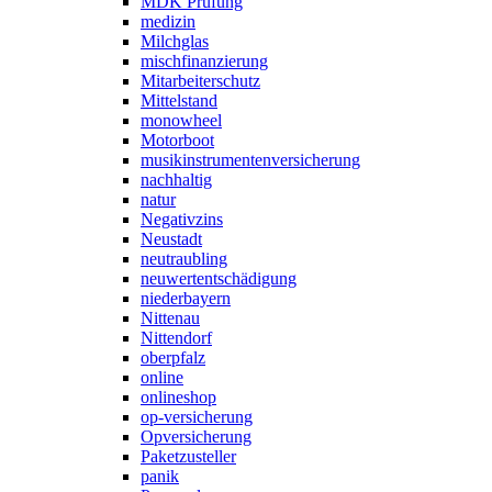
MDK Prüfung
medizin
Milchglas
mischfinanzierung
Mitarbeiterschutz
Mittelstand
monowheel
Motorboot
musikinstrumentenversicherung
nachhaltig
natur
Negativzins
Neustadt
neutraubling
neuwertentschädigung
niederbayern
Nittenau
Nittendorf
oberpfalz
online
onlineshop
op-versicherung
Opversicherung
Paketzusteller
panik