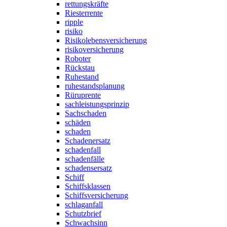
rettungskräfte
Riesterrente
ripple
risiko
Risikolebensversicherung
risikoversicherung
Roboter
Rückstau
Ruhestand
ruhestandsplanung
Rüruprente
sachleistungsprinzip
Sachschaden
schäden
schaden
Schadenersatz
schadenfall
schadenfälle
schadensersatz
Schiff
Schiffsklassen
Schiffsversicherung
schlaganfall
Schutzbrief
Schwachsinn