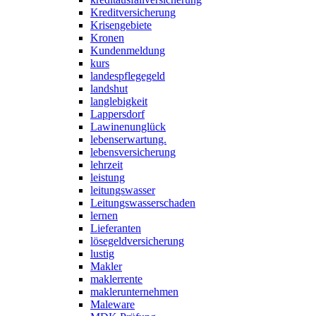
Kreditversicherung
Krisengebiete
Kronen
Kundenmeldung
kurs
landespflegegeld
landshut
langlebigkeit
Lappersdorf
Lawinenunglück
lebenserwartung.
lebensversicherung
lehrzeit
leistung
leitungswasser
Leitungswasserschaden
lernen
Lieferanten
lösegeldversicherung
lustig
Makler
maklerrente
maklerunternehmen
Maleware