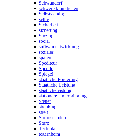
Schwandorf
schwere krankheiten
Selbstständig
selfie
Sicherheit
sicherung
Sinzing
social
softwareentwicklung
soziales
sparen
Spediteur
Spende
Spiegel
staatliche Förderung
Staatliche Leistung
staatlicheleistung
stationäre Unterbringung
Steuer
straubing
streit
Sturmschaden
Sturz
Techniker
tegernheim