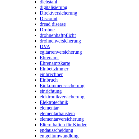
diebstahl
digitalisierung
Direktversicherung
Discount
dread disease
Drohne
drohnenhaftpflicht
drohnenversicherung
DVA
egitarrenversicherung
Ehrenamt
Ehrenamtskarte
Einbettzimmer
einbrechner
Einbruch
Einkommenssicherung
einrichtung
elektronikversicherung
Elektrotechnik
elementar
elementarbaustein
elementarversicherung
Eltern haften für Kinder
endausscheidung
entgeltumwandlung