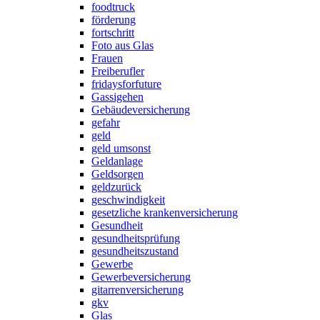
foodtruck
förderung
fortschritt
Foto aus Glas
Frauen
Freiberufler
fridaysforfuture
Gassigehen
Gebäudeversicherung
gefahr
geld
geld umsonst
Geldanlage
Geldsorgen
geldzurück
geschwindigkeit
gesetzliche krankenversicherung
Gesundheit
gesundheitsprüfung
gesundheitszustand
Gewerbe
Gewerbeversicherung
gitarrenversicherung
gkv
Glas