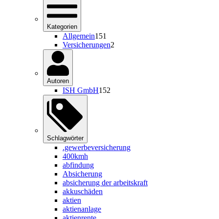
Kategorien
Allgemein
151
Versicherungen
2
Autoren
ISH GmbH
152
Schlagwörter
.gewerbeversicherung
400kmh
abfindung
Absicherung
absicherung der arbeitskraft
akkuschäden
aktien
aktienanlage
aktienrente