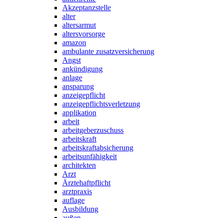
Akzeptanzstelle
alter
altersarmut
altersvorsorge
amazon
ambulante zusatzversicherung
Angst
ankündigung
anlage
ansparung
anzeigepflicht
anzeigepflichtsverletzung
applikation
arbeit
arbeitgeberzuschuss
arbeitskraft
arbeitskraftabsicherung
arbeitsunfähigkeit
architekten
Arzt
Ärztehaftpflicht
arztpraxis
auflage
Ausbildung
außen