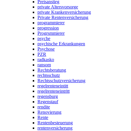
Preisanstieg
private Altersvorsorge
private Krankenversicherung
Private Rentenversicherung
programmierer
progression
Progrsmmierer
psyche
psychische Erkrankungen
Psychose
PZR
radkasko
ransom
Rechtsberatung
rechtsschutz
Rechtsschutzversicherung
regelrenteneintitt
regelrenteneintritt
regensburg
Regenstauf
rendite
Renovierung
Rente
Rentenbesteuerung
rentenversicherung