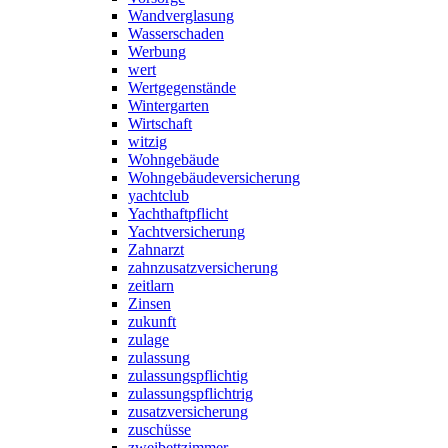
Wandverglasung
Wasserschaden
Werbung
wert
Wertgegenstände
Wintergarten
Wirtschaft
witzig
Wohngebäude
Wohngebäudeversicherung
yachtclub
Yachthaftpflicht
Yachtversicherung
Zahnarzt
zahnzusatzversicherung
zeitlarn
Zinsen
zukunft
zulage
zulassung
zulassungspflichtig
zulassungspflichtrig
zusatzversicherung
zuschüsse
zweibettzimmer