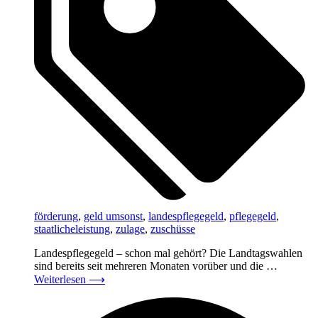
förderung
,
geld umsonst
,
landespflegegeld
,
pflegegeld
,
staatlicheleistung
,
zulage
,
zuschüsse
Landespflegegeld – schon mal gehört? Die Landtagswahlen
sind bereits seit mehreren Monaten vorüber und die …
Weiterlesen
⟶