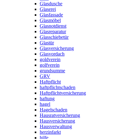
Glasdusche
Glaserei
Glasfassade
Glasmöbel
Glasnotdienst
Glasreparatur
Glasschiebetür
Glastür
Glasversicherung
Glasvordach
goldverein
golfverein
grundsumme
GRV
Haftpflicht
haftpflichtschaden
Haftpflichtversicherung
haftung
hagel
Hagelschaden
Hausratversicherung
Hausversicherung
Hausverwaltung
herzinfarkt
hilfe