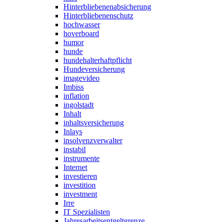
Hinterbliebenenabsicherung
Hinterbliebenenschutz
hochwasser
hoverboard
humor
hunde
hundehalterhaftpflicht
Hundeversicherung
imagevideo
Imbiss
inflation
ingolstadt
Inhalt
inhaltsversicherung
Inlays
insolvenzverwalter
instabil
instrumente
Internet
investieren
investition
investment
Irre
IT Spezialisten
Jahresarbeitsentgeltgrenze