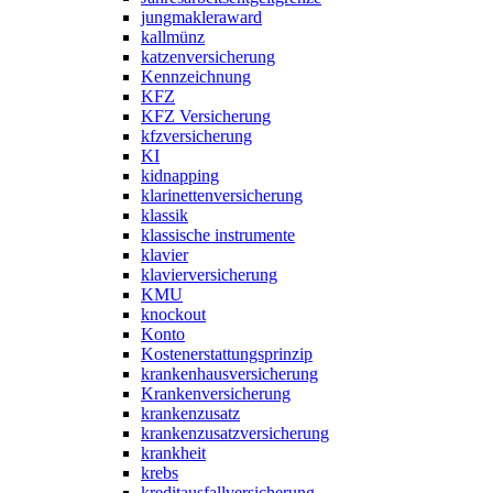
jungmakleraward
kallmünz
katzenversicherung
Kennzeichnung
KFZ
KFZ Versicherung
kfzversicherung
KI
kidnapping
klarinettenversicherung
klassik
klassische instrumente
klavier
klavierversicherung
KMU
knockout
Konto
Kostenerstattungsprinzip
krankenhausversicherung
Krankenversicherung
krankenzusatz
krankenzusatzversicherung
krankheit
krebs
kreditausfallversicherung