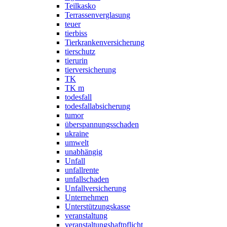
Teilkasko
Terrassenverglasung
teuer
tierbiss
Tierkrankenversicherung
tierschutz
tierurin
tierversicherung
TK
TK m
todesfall
todesfallabsicherung
tumor
überspannungsschaden
ukraine
umwelt
unabhängig
Unfall
unfallrente
unfallschaden
Unfallversicherung
Unternehmen
Unterstützungskasse
veranstaltung
veranstaltungshaftpflicht