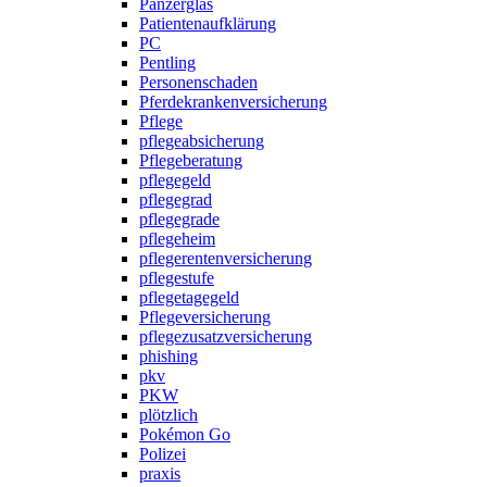
Panzerglas
Patientenaufklärung
PC
Pentling
Personenschaden
Pferdekrankenversicherung
Pflege
pflegeabsicherung
Pflegeberatung
pflegegeld
pflegegrad
pflegegrade
pflegeheim
pflegerentenversicherung
pflegestufe
pflegetagegeld
Pflegeversicherung
pflegezusatzversicherung
phishing
pkv
PKW
plötzlich
Pokémon Go
Polizei
praxis