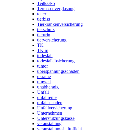
Teilkasko
Terrassenverglasung
teuer
tierbiss
Tierkrankenversicherung
tierschutz
tierurin
tierversicherung
TK
TK m
todesfall
todesfallabsicherung
tumor
überspannungsschaden
ukraine
umwelt
unabhängig
Unfall
unfallrente
unfallschaden
Unfallversicherung
Unternehmen
Unterstützungskasse
veranstaltung
veranstaltungshaftpflicht