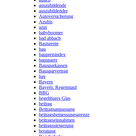
auszubildende
auszubildender
Autoversicherung
Azubis
azui
babyboomer
bad abbach
Basisrente
bau
baupreisindex
bausparer
Bausparkassen
Bausparvertrag
bav
Bayern
Bayern. Regenstauf
BBG
begehbares Glas
beitrag
Beitragsanpassung
beitragsbemessungsgrenze
beitragseinnahmen
beitragssteigerung
beratung