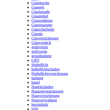
Glasdusche
Glaserei
Glasfassade
Glasmöbel
Glasnotdienst
Glasreparatur
Glasschiebetür
Glastür
Glasversicherung
Glasvordach
goldverein
golfverein
grundsumme
GRV
Haftpflicht
haftpflichtschaden
Haftpflichtversicherung
haftung
hagel
Hagelschaden
Hausratversicherung
Hausversicherung
Hausverwaltung
herzinfarkt
hilfe