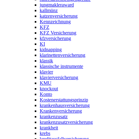
jungmakleraward
kallmünz
katzenversicherung
Kennzeichnung
KFZ
KFZ Versicherung
kfzversicherung
KI
kidnapping
klarinettenversicherung
klassik
klassische instrumente
klavier
klavierversicherung
KMU
knockout
Konto
Kostenerstattungsprinzip
krankenhausversicherung
Krankenversicherung
krankenzusatz
krankenzusatzversicherung
krankheit
krebs
kreditausfallversicherung