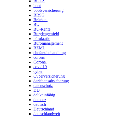
BOLZ
boot
bootsversicherung
BRSG
Brücken
BU
BU-Rente
Burglengenfeld
bürokratie
Büromanagement
BZML
chefarztbehandlung
corona
Corona.
covid19
cyber
Cyberversicherung
darlehensabsicherung
datenschutz
DD
deliktunfähig
demenz
deutsch
Deutschland
deutschlandweit