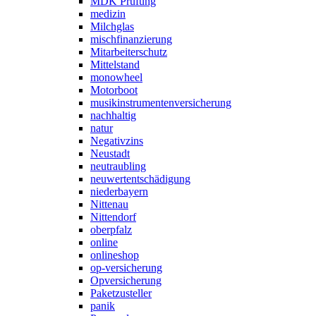
MDK Prüfung
medizin
Milchglas
mischfinanzierung
Mitarbeiterschutz
Mittelstand
monowheel
Motorboot
musikinstrumentenversicherung
nachhaltig
natur
Negativzins
Neustadt
neutraubling
neuwertentschädigung
niederbayern
Nittenau
Nittendorf
oberpfalz
online
onlineshop
op-versicherung
Opversicherung
Paketzusteller
panik