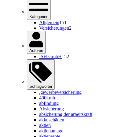
Kategorien
Allgemein
151
Versicherungen
2
Autoren
ISH GmbH
152
Schlagwörter
.gewerbeversicherung
400kmh
abfindung
Absicherung
absicherung der arbeitskraft
akkuschäden
aktien
aktienanlage
aktienrente