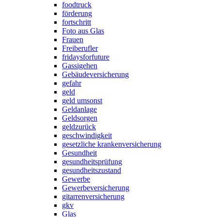
foodtruck
förderung
fortschritt
Foto aus Glas
Frauen
Freiberufler
fridaysforfuture
Gassigehen
Gebäudeversicherung
gefahr
geld
geld umsonst
Geldanlage
Geldsorgen
geldzurück
geschwindigkeit
gesetzliche krankenversicherung
Gesundheit
gesundheitsprüfung
gesundheitszustand
Gewerbe
Gewerbeversicherung
gitarrenversicherung
gkv
Glas