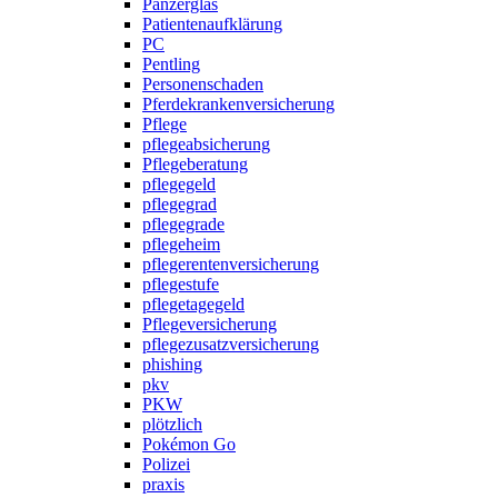
Panzerglas
Patientenaufklärung
PC
Pentling
Personenschaden
Pferdekrankenversicherung
Pflege
pflegeabsicherung
Pflegeberatung
pflegegeld
pflegegrad
pflegegrade
pflegeheim
pflegerentenversicherung
pflegestufe
pflegetagegeld
Pflegeversicherung
pflegezusatzversicherung
phishing
pkv
PKW
plötzlich
Pokémon Go
Polizei
praxis