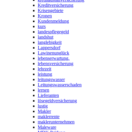
Kreditversicherung
Krisengebiete
Kronen
Kundenmeldung
kurs
landespflegegeld
landshut
langlebigkeit
Lappersdorf
Lawinenunglück
lebenserwartung.
lebensversicherung
lehrzeit
leistung
leitungswasser
Leitungswasserschaden
lernen
Lieferanten
lösegeldversicherung
lustig
Makler
maklerrente
maklerunternehmen
Maleware