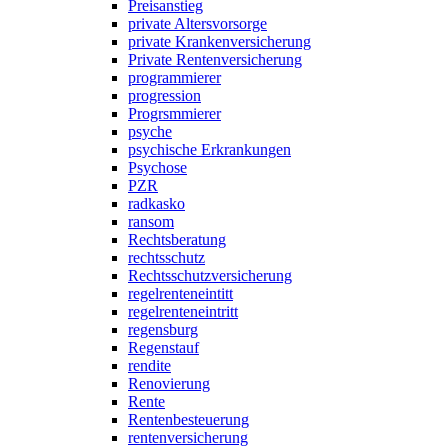
Preisanstieg
private Altersvorsorge
private Krankenversicherung
Private Rentenversicherung
programmierer
progression
Progrsmmierer
psyche
psychische Erkrankungen
Psychose
PZR
radkasko
ransom
Rechtsberatung
rechtsschutz
Rechtsschutzversicherung
regelrenteneintitt
regelrenteneintritt
regensburg
Regenstauf
rendite
Renovierung
Rente
Rentenbesteuerung
rentenversicherung