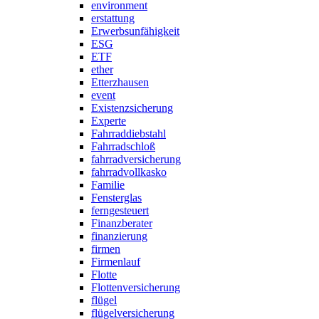
environment
erstattung
Erwerbsunfähigkeit
ESG
ETF
ether
Etterzhausen
event
Existenzsicherung
Experte
Fahrraddiebstahl
Fahrradschloß
fahrradversicherung
fahrradvollkasko
Familie
Fensterglas
ferngesteuert
Finanzberater
finanzierung
firmen
Firmenlauf
Flotte
Flottenversicherung
flügel
flügelversicherung