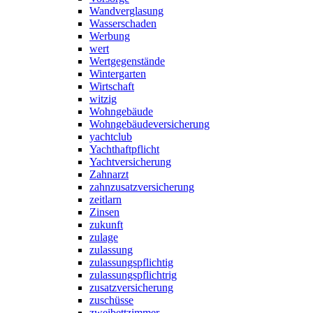
Wandverglasung
Wasserschaden
Werbung
wert
Wertgegenstände
Wintergarten
Wirtschaft
witzig
Wohngebäude
Wohngebäudeversicherung
yachtclub
Yachthaftpflicht
Yachtversicherung
Zahnarzt
zahnzusatzversicherung
zeitlarn
Zinsen
zukunft
zulage
zulassung
zulassungspflichtig
zulassungspflichtrig
zusatzversicherung
zuschüsse
zweibettzimmer