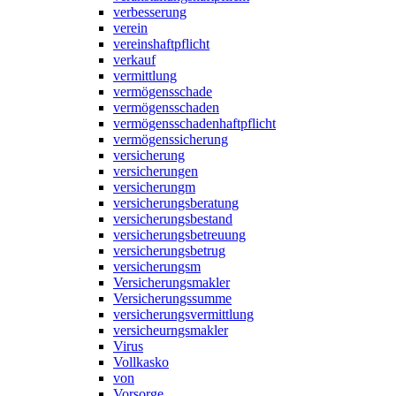
verbesserung
verein
vereinshaftpflicht
verkauf
vermittlung
vermögensschade
vermögensschaden
vermögensschadenhaftpflicht
vermögenssicherung
versicherung
versicherungen
versicherungm
versicherungsberatung
versicherungsbestand
versicherungsbetreuung
versicherungsbetrug
versicherungsm
Versicherungsmakler
Versicherungssumme
versicherungsvermittlung
versicheurngsmakler
Virus
Vollkasko
von
Vorsorge