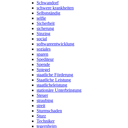
Schwandorf
schwere krankheiten
Selbstständig
selfie
Sicherheit
sicherung
Sinzing
social
softwareentwicklung
soziales
sparen
Spediteur
Spende
Spiegel
staatliche Förderung
Staatliche Leistung
staatlicheleistung
stationäre Unterbringung
Steuer
straubing
streit
Sturmschaden
Sturz
Techniker
tegernheim