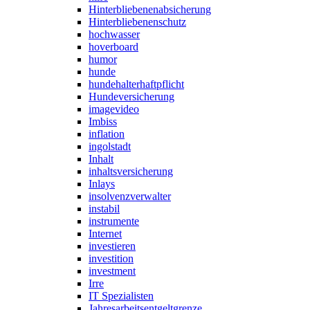
Hinterbliebenenabsicherung
Hinterbliebenenschutz
hochwasser
hoverboard
humor
hunde
hundehalterhaftpflicht
Hundeversicherung
imagevideo
Imbiss
inflation
ingolstadt
Inhalt
inhaltsversicherung
Inlays
insolvenzverwalter
instabil
instrumente
Internet
investieren
investition
investment
Irre
IT Spezialisten
Jahresarbeitsentgeltgrenze