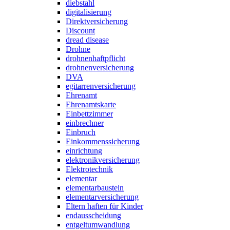
diebstahl
digitalisierung
Direktversicherung
Discount
dread disease
Drohne
drohnenhaftpflicht
drohnenversicherung
DVA
egitarrenversicherung
Ehrenamt
Ehrenamtskarte
Einbettzimmer
einbrechner
Einbruch
Einkommenssicherung
einrichtung
elektronikversicherung
Elektrotechnik
elementar
elementarbaustein
elementarversicherung
Eltern haften für Kinder
endausscheidung
entgeltumwandlung