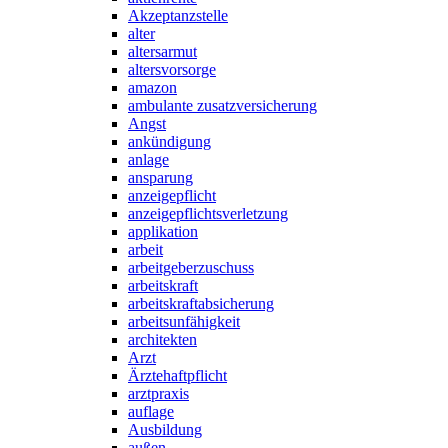
Akzeptanzstelle
alter
altersarmut
altersvorsorge
amazon
ambulante zusatzversicherung
Angst
ankündigung
anlage
ansparung
anzeigepflicht
anzeigepflichtsverletzung
applikation
arbeit
arbeitgeberzuschuss
arbeitskraft
arbeitskraftabsicherung
arbeitsunfähigkeit
architekten
Arzt
Ärztehaftpflicht
arztpraxis
auflage
Ausbildung
außen