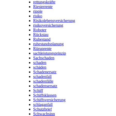
rettungskräfte
Riesterrente
ripple
risiko
Risikolebensversicherung
risikoversicherung
Roboter
Rückstau
Ruhestand
ruhestandsplanung
Rüruprente
sachleistungsprinzip
Sachschaden
schaden
schäden
Schadenersatz
schadenfall
schadenfälle
schadensersatz
Schiff
Schiffsklassen
Schiffsversicherung
schlaganfall
Schutzbrief
Schwachsinn