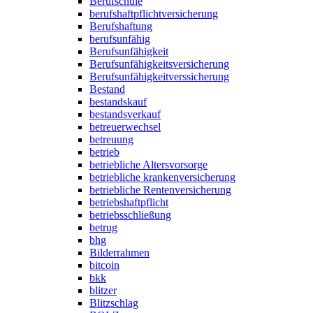
Berufschule
berufshaftpflichtversicherung
Berufshaftung
berufsunfähig
Berufsunfähigkeit
Berufsunfähigkeitsversicherung
Berufsunfähigkeitverssicherung
Bestand
bestandskauf
bestandsverkauf
betreuerwechsel
betreuung
betrieb
betriebliche Altersvorsorge
betriebliche krankenversicherung
betriebliche Rentenversicherung
betriebshaftpflicht
betriebsschließung
betrug
bhg
Bilderrahmen
bitcoin
bkk
blitzer
Blitzschlag