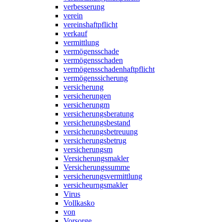
verbesserung
verein
vereinshaftpflicht
verkauf
vermittlung
vermögensschade
vermögensschaden
vermögensschadenhaftpflicht
vermögenssicherung
versicherung
versicherungen
versicherungm
versicherungsberatung
versicherungsbestand
versicherungsbetreuung
versicherungsbetrug
versicherungsm
Versicherungsmakler
Versicherungssumme
versicherungsvermittlung
versicheurngsmakler
Virus
Vollkasko
von
Vorsorge