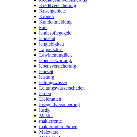
Kreditversicherung
Krisengebiete
Kronen
Kundenmeldung
kurs
landespflegegeld
landshut
langlebigkeit
Lappersdorf
Lawinenunglück
lebenserwartung.
lebensversicherung
lehrzeit
leistung
leitungswasser
Leitungswasserschaden
lernen
Lieferanten
lösegeldversicherung
lustig
Makler
maklerrente
maklerunternehmen
Maleware