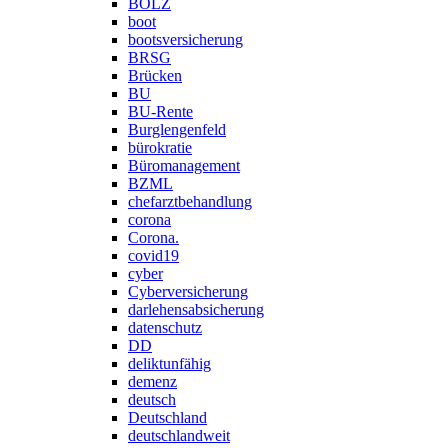
BOLZ
boot
bootsversicherung
BRSG
Brücken
BU
BU-Rente
Burglengenfeld
bürokratie
Büromanagement
BZML
chefarztbehandlung
corona
Corona.
covid19
cyber
Cyberversicherung
darlehensabsicherung
datenschutz
DD
deliktunfähig
demenz
deutsch
Deutschland
deutschlandweit