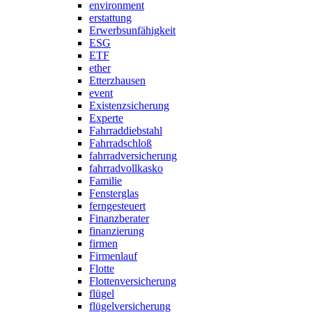
environment
erstattung
Erwerbsunfähigkeit
ESG
ETF
ether
Etterzhausen
event
Existenzsicherung
Experte
Fahrraddiebstahl
Fahrradschloß
fahrradversicherung
fahrradvollkasko
Familie
Fensterglas
ferngesteuert
Finanzberater
finanzierung
firmen
Firmenlauf
Flotte
Flottenversicherung
flügel
flügelversicherung