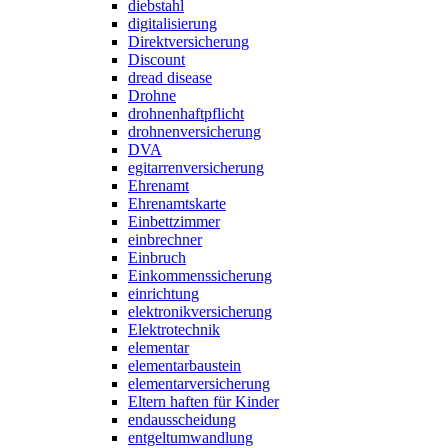
diebstahl
digitalisierung
Direktversicherung
Discount
dread disease
Drohne
drohnenhaftpflicht
drohnenversicherung
DVA
egitarrenversicherung
Ehrenamt
Ehrenamtskarte
Einbettzimmer
einbrechner
Einbruch
Einkommenssicherung
einrichtung
elektronikversicherung
Elektrotechnik
elementar
elementarbaustein
elementarversicherung
Eltern haften für Kinder
endausscheidung
entgeltumwandlung