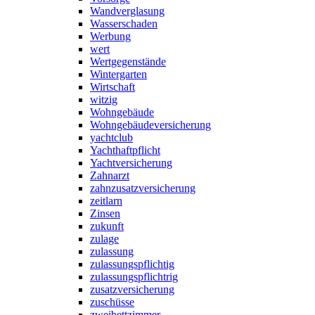
Wandverglasung
Wasserschaden
Werbung
wert
Wertgegenstände
Wintergarten
Wirtschaft
witzig
Wohngebäude
Wohngebäudeversicherung
yachtclub
Yachthaftpflicht
Yachtversicherung
Zahnarzt
zahnzusatzversicherung
zeitlarn
Zinsen
zukunft
zulage
zulassung
zulassungspflichtig
zulassungspflichtrig
zusatzversicherung
zuschüsse
zweibettzimmer