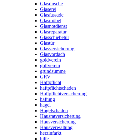
Glasdusche
Glaserei
Glasfassade
Glasmöbel
Glasnotdienst
Glasreparatur
Glasschiebetür
Glastür
Glasversicherung
Glasvordach
goldverein
golfverein
grundsumme
GRV
Haftpflicht
haftpflichtschaden
Haftpflichtversicherung
haftung
hagel
Hagelschaden
Hausratversicherung
Hausversicherung
Hausverwaltung
herzinfarkt
hilfe