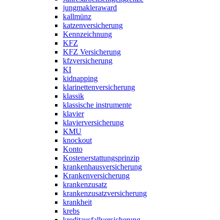
jungmakleraward
kallmünz
katzenversicherung
Kennzeichnung
KFZ
KFZ Versicherung
kfzversicherung
KI
kidnapping
klarinettenversicherung
klassik
klassische instrumente
klavier
klavierversicherung
KMU
knockout
Konto
Kostenerstattungsprinzip
krankenhausversicherung
Krankenversicherung
krankenzusatz
krankenzusatzversicherung
krankheit
krebs
kreditausfallversicherung