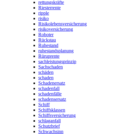
rettungskräfte
Riesterrente
ripple
risiko
Risikolebensversicherung
risikoversicherung
Roboter
Rückstau
Ruhestand
ruhestandsplanung
Rüruprente
sachleistungsprinzip
Sachschaden
schäden
schaden
Schadenersatz
schadenfall
schadenfälle
schadensersatz
Schiff
Schiffsklassen
Schiffsversicherung
schlaganfall
Schutzbrief
Schwachsinn