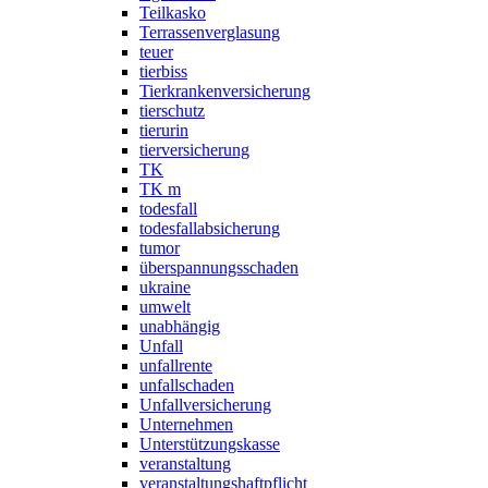
Teilkasko
Terrassenverglasung
teuer
tierbiss
Tierkrankenversicherung
tierschutz
tierurin
tierversicherung
TK
TK m
todesfall
todesfallabsicherung
tumor
überspannungsschaden
ukraine
umwelt
unabhängig
Unfall
unfallrente
unfallschaden
Unfallversicherung
Unternehmen
Unterstützungskasse
veranstaltung
veranstaltungshaftpflicht