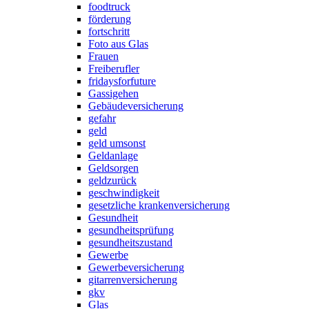
foodtruck
förderung
fortschritt
Foto aus Glas
Frauen
Freiberufler
fridaysforfuture
Gassigehen
Gebäudeversicherung
gefahr
geld
geld umsonst
Geldanlage
Geldsorgen
geldzurück
geschwindigkeit
gesetzliche krankenversicherung
Gesundheit
gesundheitsprüfung
gesundheitszustand
Gewerbe
Gewerbeversicherung
gitarrenversicherung
gkv
Glas