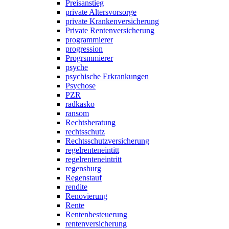
Preisanstieg
private Altersvorsorge
private Krankenversicherung
Private Rentenversicherung
programmierer
progression
Progrsmmierer
psyche
psychische Erkrankungen
Psychose
PZR
radkasko
ransom
Rechtsberatung
rechtsschutz
Rechtsschutzversicherung
regelrenteneintitt
regelrenteneintritt
regensburg
Regenstauf
rendite
Renovierung
Rente
Rentenbesteuerung
rentenversicherung