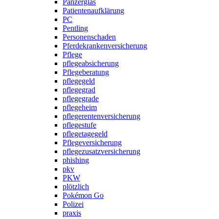
Panzerglas
Patientenaufklärung
PC
Pentling
Personenschaden
Pferdekrankenversicherung
Pflege
pflegeabsicherung
Pflegeberatung
pflegegeld
pflegegrad
pflegegrade
pflegeheim
pflegerentenversicherung
pflegestufe
pflegetagegeld
Pflegeversicherung
pflegezusatzversicherung
phishing
pkv
PKW
plötzlich
Pokémon Go
Polizei
praxis