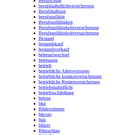
Berufschule
berufshaftpflichtversicherung
Berufshaftung
berufsunfähig
Berufsunfähigkeit
Berufsunfähigkeitsversicherung
Berufsunfähigkeitverssicherung
Bestand
bestandskauf
bestandsverkauf
betreuerwechsel
betreuung
betrieb
betriebliche Altersvorsorge
betriebliche krankenversicherung
betriebliche Rentenversicherung
betriebshaftpflicht
betriebsschließung
betrug
bhg
Bilderrahmen
bitcoin
bkk
blitzer
Blitzschlag