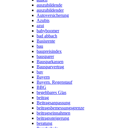
auszubildende
auszubildender
Autoversicherung
Azubis
azui
babyboomer
bad abbach
Basisrente
bau
baupreisindex
bausparer
Bausparkassen
Bausparvertrag
bav
Bayern
Bayern. Regenstauf
BBG
begehbares Glas
beitrag
Beitragsanpassung
beitragsbemessungsgrenze
beitragseinnahmen
beitragssteigerung
beratung