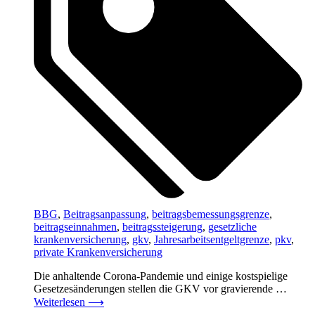
BBG
,
Beitragsanpassung
,
beitragsbemessungsgrenze
,
beitragseinnahmen
,
beitragssteigerung
,
gesetzliche
krankenversicherung
,
gkv
,
Jahresarbeitsentgeltgrenze
,
pkv
,
private Krankenversicherung
Die anhaltende Corona-Pandemie und einige kostspielige
Gesetzesänderungen stellen die GKV vor gravierende …
Weiterlesen
⟶