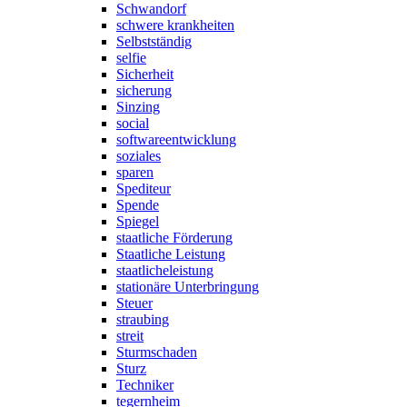
Schwandorf
schwere krankheiten
Selbstständig
selfie
Sicherheit
sicherung
Sinzing
social
softwareentwicklung
soziales
sparen
Spediteur
Spende
Spiegel
staatliche Förderung
Staatliche Leistung
staatlicheleistung
stationäre Unterbringung
Steuer
straubing
streit
Sturmschaden
Sturz
Techniker
tegernheim