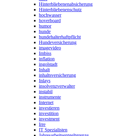
Hinterbliebenenabsicherung
Hinterbliebenenschutz
hochwasser
hoverboard
humor
hunde
hundehalterhaftpflicht
Hundeversicherung
imagevideo
Imbiss
inflation
ingolstadt
Inhalt
inhaltsversicherung
Inlays
insolvenzverwalter
instabil
instrumente
Internet
investieren
investition
investment
Irre
IT Spezialisten
Jahresarbeitsentgeltgrenze