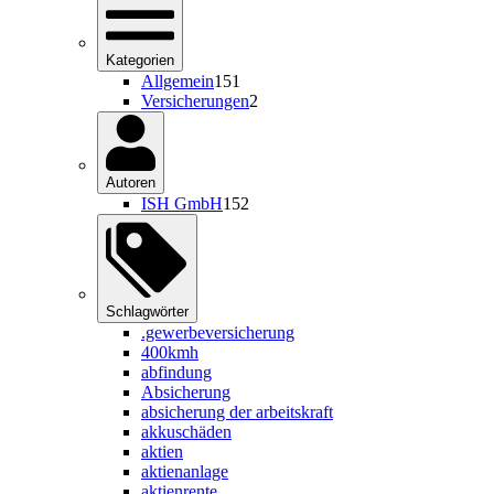
Kategorien
Allgemein
151
Versicherungen
2
Autoren
ISH GmbH
152
Schlagwörter
.gewerbeversicherung
400kmh
abfindung
Absicherung
absicherung der arbeitskraft
akkuschäden
aktien
aktienanlage
aktienrente