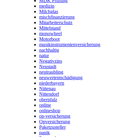
MDK Prüfung
medizin
Milchglas
mischfinanzierung
Mitarbeiterschutz
Mittelstand
monowheel
Motorboot
musikinstrumentenversicherung
nachhaltig
natur
Negativzins
Neustadt
neutraubling
neuwertentschädigung
niederbayern
Nittenau
Nittendorf
oberpfalz
online
onlineshop
op-versicherung
Opversicherung
Paketzusteller
panik