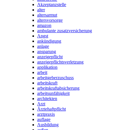
Akzeptanzstelle
alter
altersarmut
altersvorsorge
amazon
ambulante zusatzversicherung
Angst
ankündigung
anlage
ansparung
anzeigepflicht
anzeigepflichtsverletzung
applikation
arbeit
arbeitgeberzuschuss
arbeitskraft
arbeitskraftabsicherung
arbeitsunfähigkeit
architekten
Arzt
Ärztehaftpflicht
arztpraxis
auflage
Ausbildung
außen