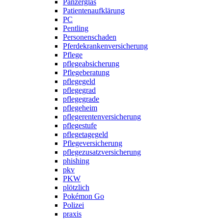
Panzerglas
Patientenaufklärung
PC
Pentling
Personenschaden
Pferdekrankenversicherung
Pflege
pflegeabsicherung
Pflegeberatung
pflegegeld
pflegegrad
pflegegrade
pflegeheim
pflegerentenversicherung
pflegestufe
pflegetagegeld
Pflegeversicherung
pflegezusatzversicherung
phishing
pkv
PKW
plötzlich
Pokémon Go
Polizei
praxis