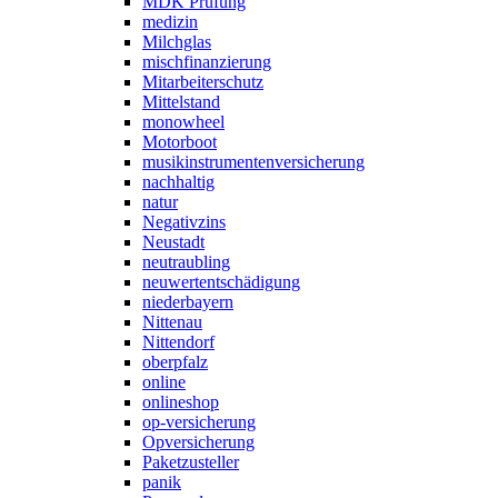
MDK Prüfung
medizin
Milchglas
mischfinanzierung
Mitarbeiterschutz
Mittelstand
monowheel
Motorboot
musikinstrumentenversicherung
nachhaltig
natur
Negativzins
Neustadt
neutraubling
neuwertentschädigung
niederbayern
Nittenau
Nittendorf
oberpfalz
online
onlineshop
op-versicherung
Opversicherung
Paketzusteller
panik