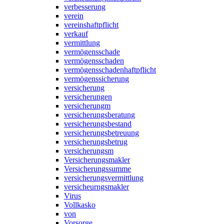
verbesserung
verein
vereinshaftpflicht
verkauf
vermittlung
vermögensschade
vermögensschaden
vermögensschadenhaftpflicht
vermögenssicherung
versicherung
versicherungen
versicherungm
versicherungsberatung
versicherungsbestand
versicherungsbetreuung
versicherungsbetrug
versicherungsm
Versicherungsmakler
Versicherungssumme
versicherungsvermittlung
versicheurngsmakler
Virus
Vollkasko
von
Vorsorge