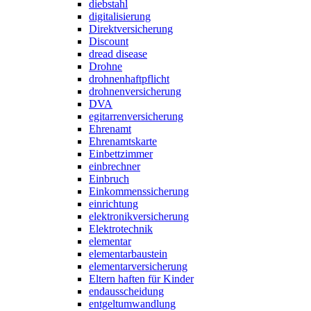
diebstahl
digitalisierung
Direktversicherung
Discount
dread disease
Drohne
drohnenhaftpflicht
drohnenversicherung
DVA
egitarrenversicherung
Ehrenamt
Ehrenamtskarte
Einbettzimmer
einbrechner
Einbruch
Einkommenssicherung
einrichtung
elektronikversicherung
Elektrotechnik
elementar
elementarbaustein
elementarversicherung
Eltern haften für Kinder
endausscheidung
entgeltumwandlung