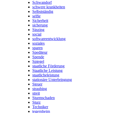
Schwandorf
schwere krankheiten
Selbstständig
selfie
Sicherheit
sicherung
Sinzing
social
softwareentwicklung
soziales
sparen
Spediteur
Spende
Spiegel
staatliche Förderung
Staatliche Leistung
staatlicheleistung
stationäre Unterbringung
Steuer
straubing
streit
Sturmschaden
Sturz
Techniker
tegernheim