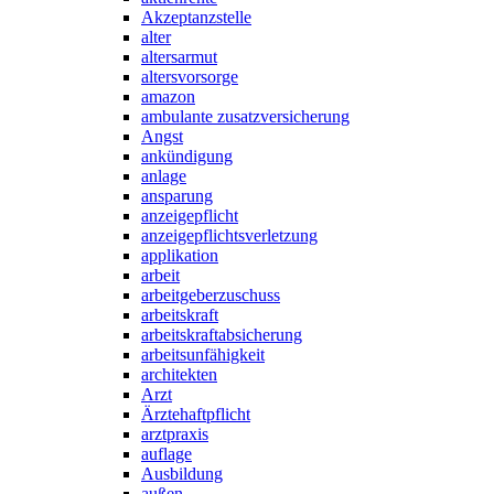
Akzeptanzstelle
alter
altersarmut
altersvorsorge
amazon
ambulante zusatzversicherung
Angst
ankündigung
anlage
ansparung
anzeigepflicht
anzeigepflichtsverletzung
applikation
arbeit
arbeitgeberzuschuss
arbeitskraft
arbeitskraftabsicherung
arbeitsunfähigkeit
architekten
Arzt
Ärztehaftpflicht
arztpraxis
auflage
Ausbildung
außen