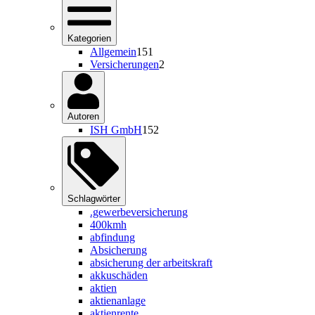
Kategorien
Allgemein
151
Versicherungen
2
Autoren
ISH GmbH
152
Schlagwörter
.gewerbeversicherung
400kmh
abfindung
Absicherung
absicherung der arbeitskraft
akkuschäden
aktien
aktienanlage
aktienrente