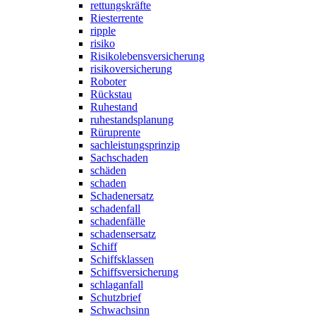
rettungskräfte
Riesterrente
ripple
risiko
Risikolebensversicherung
risikoversicherung
Roboter
Rückstau
Ruhestand
ruhestandsplanung
Rüruprente
sachleistungsprinzip
Sachschaden
schäden
schaden
Schadenersatz
schadenfall
schadenfälle
schadensersatz
Schiff
Schiffsklassen
Schiffsversicherung
schlaganfall
Schutzbrief
Schwachsinn