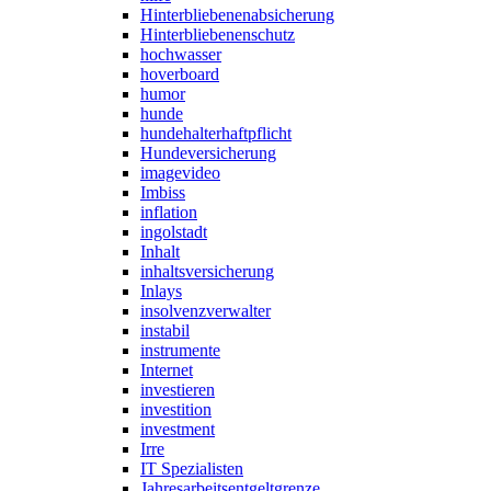
Hinterbliebenenabsicherung
Hinterbliebenenschutz
hochwasser
hoverboard
humor
hunde
hundehalterhaftpflicht
Hundeversicherung
imagevideo
Imbiss
inflation
ingolstadt
Inhalt
inhaltsversicherung
Inlays
insolvenzverwalter
instabil
instrumente
Internet
investieren
investition
investment
Irre
IT Spezialisten
Jahresarbeitsentgeltgrenze