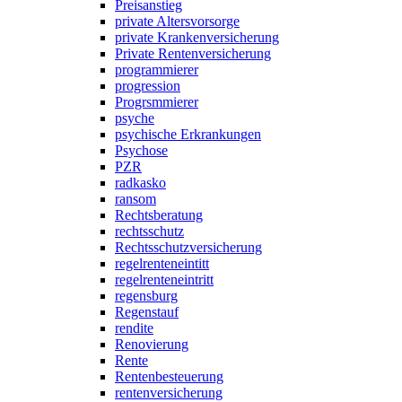
Preisanstieg
private Altersvorsorge
private Krankenversicherung
Private Rentenversicherung
programmierer
progression
Progrsmmierer
psyche
psychische Erkrankungen
Psychose
PZR
radkasko
ransom
Rechtsberatung
rechtsschutz
Rechtsschutzversicherung
regelrenteneintitt
regelrenteneintritt
regensburg
Regenstauf
rendite
Renovierung
Rente
Rentenbesteuerung
rentenversicherung