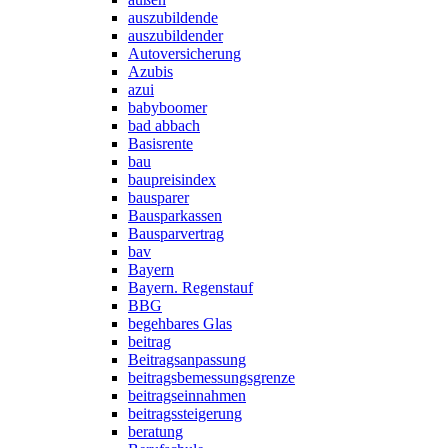
auszubildende
auszubildender
Autoversicherung
Azubis
azui
babyboomer
bad abbach
Basisrente
bau
baupreisindex
bausparer
Bausparkassen
Bausparvertrag
bav
Bayern
Bayern. Regenstauf
BBG
begehbares Glas
beitrag
Beitragsanpassung
beitragsbemessungsgrenze
beitragseinnahmen
beitragssteigerung
beratung