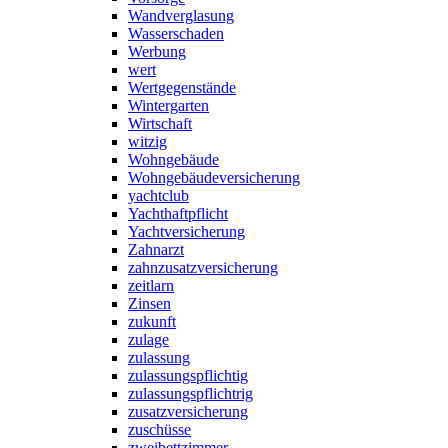
Wandverglasung
Wasserschaden
Werbung
wert
Wertgegenstände
Wintergarten
Wirtschaft
witzig
Wohngebäude
Wohngebäudeversicherung
yachtclub
Yachthaftpflicht
Yachtversicherung
Zahnarzt
zahnzusatzversicherung
zeitlarn
Zinsen
zukunft
zulage
zulassung
zulassungspflichtig
zulassungspflichtrig
zusatzversicherung
zuschüsse
zweibettzimmer