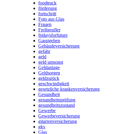
foodtruck
förderung
fortschritt
Foto aus Glas
Frauen
Freiberufler
fridaysforfuture
Gassigehen
Gebäudeversicherung
gefahr
geld
geld umsonst
Geldanlage
Geldsorgen
geldzurück
geschwindigkeit
gesetzliche krankenversicherung
Gesundheit
gesundheitsprüfung
gesundheitszustand
Gewerbe
Gewerbeversicherung
gitarrenversicherung
gkv
Glas