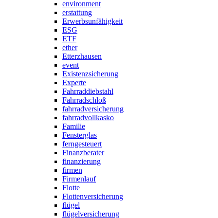
environment
erstattung
Erwerbsunfähigkeit
ESG
ETF
ether
Etterzhausen
event
Existenzsicherung
Experte
Fahrraddiebstahl
Fahrradschloß
fahrradversicherung
fahrradvollkasko
Familie
Fensterglas
ferngesteuert
Finanzberater
finanzierung
firmen
Firmenlauf
Flotte
Flottenversicherung
flügel
flügelversicherung