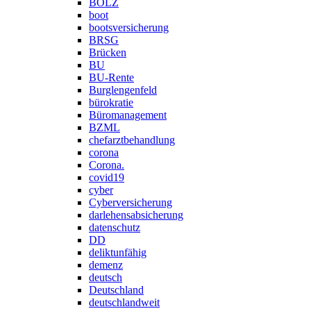
BOLZ
boot
bootsversicherung
BRSG
Brücken
BU
BU-Rente
Burglengenfeld
bürokratie
Büromanagement
BZML
chefarztbehandlung
corona
Corona.
covid19
cyber
Cyberversicherung
darlehensabsicherung
datenschutz
DD
deliktunfähig
demenz
deutsch
Deutschland
deutschlandweit