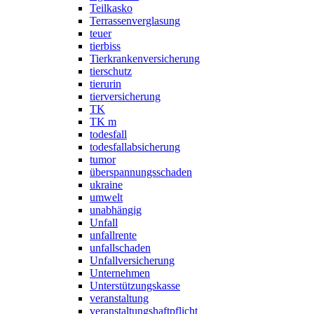
Teilkasko
Terrassenverglasung
teuer
tierbiss
Tierkrankenversicherung
tierschutz
tierurin
tierversicherung
TK
TK m
todesfall
todesfallabsicherung
tumor
überspannungsschaden
ukraine
umwelt
unabhängig
Unfall
unfallrente
unfallschaden
Unfallversicherung
Unternehmen
Unterstützungskasse
veranstaltung
veranstaltungshaftpflicht