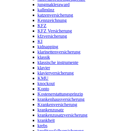
jungmakleraward
kallmünz
katzenversicherung
Kennzeichnung
KFZ
KFZ Versicherung
kfzversicherung
KI
kidnapping
klarinettenversicherung
klassik
klassische instrumente
klavier
klavierversicherung
KMU
knockout
Konto
Kostenerstattungsprinzip
krankenhausversicherung
Krankenversicherung
krankenzusatz
krankenzusatzversicherung
krankheit
krebs
kreditausfallversicherung