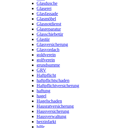
Glasdusche
Glaserei
Glasfassade
Glasmöbel
Glasnotdienst
Glasreparatur
Glasschiebetür
Glastür
Glasversicherung
Glasvordach
goldverein
golfverein
grundsumme
GRV
Haftpflicht
haftpflichtschaden
Haftpflichtversicherung
haftung
hagel
Hagelschaden
Hausratversicherung
Hausversicherung
Hausverwaltung
herzinfarkt
hilfe