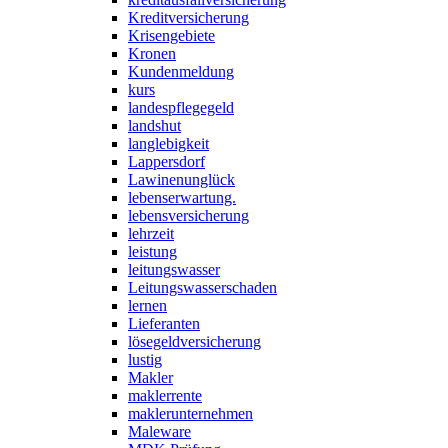
Kreditversicherung
Krisengebiete
Kronen
Kundenmeldung
kurs
landespflegegeld
landshut
langlebigkeit
Lappersdorf
Lawinenunglück
lebenserwartung.
lebensversicherung
lehrzeit
leistung
leitungswasser
Leitungswasserschaden
lernen
Lieferanten
lösegeldversicherung
lustig
Makler
maklerrente
maklerunternehmen
Maleware