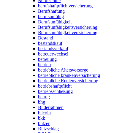
Berufschule
berufshaftpflichtversicherung
Berufshaftung
berufsunfähig
Berufsunfähigkeit
Berufsunfähigkeitsversicherung
Berufsunfähigkeitverssicherung
Bestand
bestandskauf
bestandsverkauf
betreuerwechsel
betreuung
betrieb
betriebliche Altersvorsorge
betriebliche krankenversicherung
betriebliche Rentenversicherung
betriebshaftpflicht
betriebsschließung
betrug
bhg
Bilderrahmen
bitcoin
bkk
blitzer
Blitzschlag