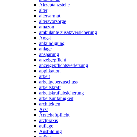
Akzeptanzstelle
alter
altersarmut
altersvorsorge
amazon
ambulante zusatzversicherung
Angst
ankündigung
anlage
ansparung
anzeigepflicht
anzeigepflichtsverletzung
applikation
arbeit
arbeitgeberzuschuss
arbeitskraft
arbeitskraftabsicherung
arbeitsunfähigkeit
architekten
Arzt
Ärztehaftpflicht
arztpraxis
auflage
Ausbildung
außen