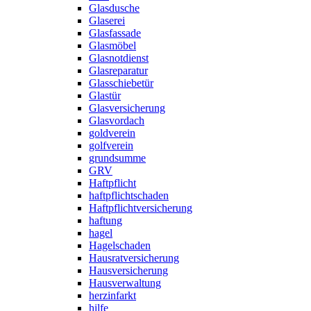
Glasdusche
Glaserei
Glasfassade
Glasmöbel
Glasnotdienst
Glasreparatur
Glasschiebetür
Glastür
Glasversicherung
Glasvordach
goldverein
golfverein
grundsumme
GRV
Haftpflicht
haftpflichtschaden
Haftpflichtversicherung
haftung
hagel
Hagelschaden
Hausratversicherung
Hausversicherung
Hausverwaltung
herzinfarkt
hilfe