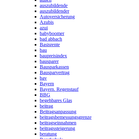
auszubildende
auszubildender
Autoversicherung
Azubis
azui
babyboomer
bad abbach
Basisrente
bau
baupreisindex
bausparer
Bausparkassen
Bausparvertrag
bav
Bayern
Bayern. Regenstauf
BBG
begehbares Glas
beitrag
Beitragsanpassung
beitragsbemessungsgrenze
beitragseinnahmen
beitragssteigerung
beratung