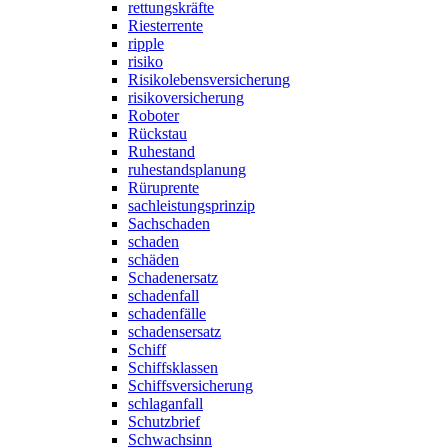
rettungskräfte
Riesterrente
ripple
risiko
Risikolebensversicherung
risikoversicherung
Roboter
Rückstau
Ruhestand
ruhestandsplanung
Rüruprente
sachleistungsprinzip
Sachschaden
schaden
schäden
Schadenersatz
schadenfall
schadenfälle
schadensersatz
Schiff
Schiffsklassen
Schiffsversicherung
schlaganfall
Schutzbrief
Schwachsinn