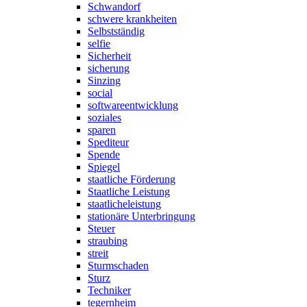
Schwandorf
schwere krankheiten
Selbstständig
selfie
Sicherheit
sicherung
Sinzing
social
softwareentwicklung
soziales
sparen
Spediteur
Spende
Spiegel
staatliche Förderung
Staatliche Leistung
staatlicheleistung
stationäre Unterbringung
Steuer
straubing
streit
Sturmschaden
Sturz
Techniker
tegernheim