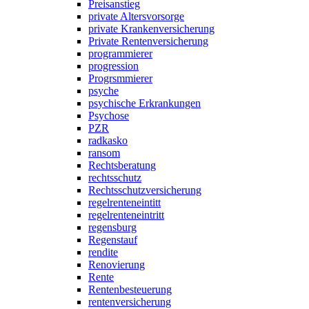
Preisanstieg
private Altersvorsorge
private Krankenversicherung
Private Rentenversicherung
programmierer
progression
Progrsmmierer
psyche
psychische Erkrankungen
Psychose
PZR
radkasko
ransom
Rechtsberatung
rechtsschutz
Rechtsschutzversicherung
regelrenteneintitt
regelrenteneintritt
regensburg
Regenstauf
rendite
Renovierung
Rente
Rentenbesteuerung
rentenversicherung