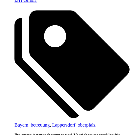
ISH GmbH
Bayern
,
betreuung
,
Lappersdorf
,
oberpfalz