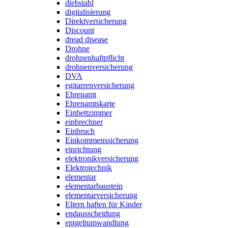
diebstahl
digitalisierung
Direktversicherung
Discount
dread disease
Drohne
drohnenhaftpflicht
drohnenversicherung
DVA
egitarrenversicherung
Ehrenamt
Ehrenamtskarte
Einbettzimmer
einbrechner
Einbruch
Einkommenssicherung
einrichtung
elektronikversicherung
Elektrotechnik
elementar
elementarbaustein
elementarversicherung
Eltern haften für Kinder
endausscheidung
entgeltumwandlung