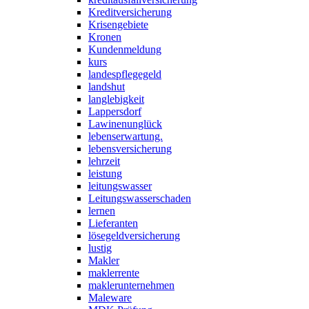
Kreditversicherung
Krisengebiete
Kronen
Kundenmeldung
kurs
landespflegegeld
landshut
langlebigkeit
Lappersdorf
Lawinenunglück
lebenserwartung.
lebensversicherung
lehrzeit
leistung
leitungswasser
Leitungswasserschaden
lernen
Lieferanten
lösegeldversicherung
lustig
Makler
maklerrente
maklerunternehmen
Maleware