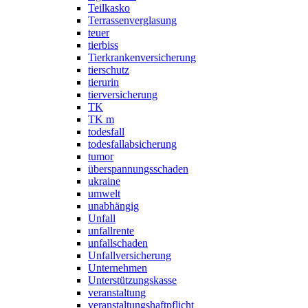
Teilkasko
Terrassenverglasung
teuer
tierbiss
Tierkrankenversicherung
tierschutz
tierurin
tierversicherung
TK
TK m
todesfall
todesfallabsicherung
tumor
überspannungsschaden
ukraine
umwelt
unabhängig
Unfall
unfallrente
unfallschaden
Unfallversicherung
Unternehmen
Unterstützungskasse
veranstaltung
veranstaltungshaftpflicht