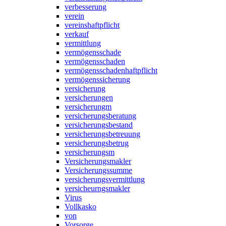
verbesserung
verein
vereinshaftpflicht
verkauf
vermittlung
vermögensschade
vermögensschaden
vermögensschadenhaftpflicht
vermögenssicherung
versicherung
versicherungen
versicherungm
versicherungsberatung
versicherungsbestand
versicherungsbetreuung
versicherungsbetrug
versicherungsm
Versicherungsmakler
Versicherungssumme
versicherungsvermittlung
versicheurngsmakler
Virus
Vollkasko
von
Vorsorge