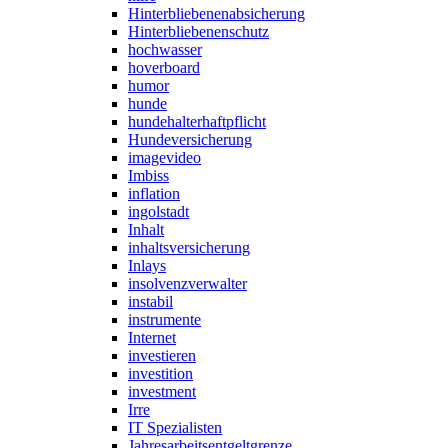
Hinterbliebenenabsicherung
Hinterbliebenenschutz
hochwasser
hoverboard
humor
hunde
hundehalterhaftpflicht
Hundeversicherung
imagevideo
Imbiss
inflation
ingolstadt
Inhalt
inhaltsversicherung
Inlays
insolvenzverwalter
instabil
instrumente
Internet
investieren
investition
investment
Irre
IT Spezialisten
Jahresarbeitsentgeltgrenze