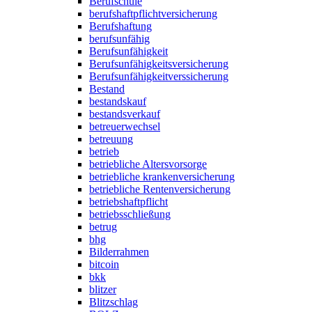
Berufschule
berufshaftpflichtversicherung
Berufshaftung
berufsunfähig
Berufsunfähigkeit
Berufsunfähigkeitsversicherung
Berufsunfähigkeitverssicherung
Bestand
bestandskauf
bestandsverkauf
betreuerwechsel
betreuung
betrieb
betriebliche Altersvorsorge
betriebliche krankenversicherung
betriebliche Rentenversicherung
betriebshaftpflicht
betriebsschließung
betrug
bhg
Bilderrahmen
bitcoin
bkk
blitzer
Blitzschlag