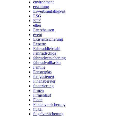
environment
erstattung
Erwerbsunfähigkeit
ESG
ETF
ether
Etterzhausen
event
Existenzsicherung
Experte
Fahrraddiebstahl
Fahrradschloß
fahrradversicherung
fahrradvollkasko
Familie
Fensterglas
ferngesteuert
Finanzberater
finanzierung
firmen
Firmenlauf
Flotte
Flottenversicherung
flügel
flügelversicherung