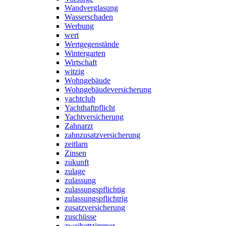
Wandverglasung
Wasserschaden
Werbung
wert
Wertgegenstände
Wintergarten
Wirtschaft
witzig
Wohngebäude
Wohngebäudeversicherung
yachtclub
Yachthaftpflicht
Yachtversicherung
Zahnarzt
zahnzusatzversicherung
zeitlarn
Zinsen
zukunft
zulage
zulassung
zulassungspflichtig
zulassungspflichtrig
zusatzversicherung
zuschüsse
zweibettzimmer