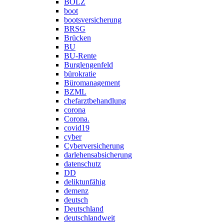
BOLZ
boot
bootsversicherung
BRSG
Brücken
BU
BU-Rente
Burglengenfeld
bürokratie
Büromanagement
BZML
chefarztbehandlung
corona
Corona.
covid19
cyber
Cyberversicherung
darlehensabsicherung
datenschutz
DD
deliktunfähig
demenz
deutsch
Deutschland
deutschlandweit