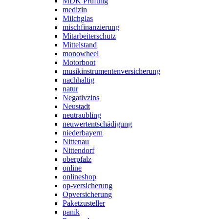
MDK Prüfung
medizin
Milchglas
mischfinanzierung
Mitarbeiterschutz
Mittelstand
monowheel
Motorboot
musikinstrumentenversicherung
nachhaltig
natur
Negativzins
Neustadt
neutraubling
neuwertentschädigung
niederbayern
Nittenau
Nittendorf
oberpfalz
online
onlineshop
op-versicherung
Opversicherung
Paketzusteller
panik