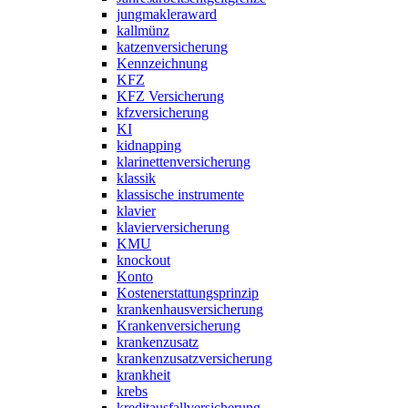
jungmakleraward
kallmünz
katzenversicherung
Kennzeichnung
KFZ
KFZ Versicherung
kfzversicherung
KI
kidnapping
klarinettenversicherung
klassik
klassische instrumente
klavier
klavierversicherung
KMU
knockout
Konto
Kostenerstattungsprinzip
krankenhausversicherung
Krankenversicherung
krankenzusatz
krankenzusatzversicherung
krankheit
krebs
kreditausfallversicherung