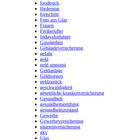
foodtruck
förderung
fortschritt
Foto aus Glas
Frauen
Freiberufler
fridaysforfuture
Gassigehen
Gebäudeversicherung
gefahr
geld
geld umsonst
Geldanlage
Geldsorgen
geldzurück
geschwindigkeit
gesetzliche krankenversicherung
Gesundheit
gesundheitsprüfung
gesundheitszustand
Gewerbe
Gewerbeversicherung
gitarrenversicherung
gkv
Glas