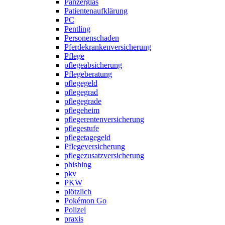
Panzerglas
Patientenaufklärung
PC
Pentling
Personenschaden
Pferdekrankenversicherung
Pflege
pflegeabsicherung
Pflegeberatung
pflegegeld
pflegegrad
pflegegrade
pflegeheim
pflegerentenversicherung
pflegestufe
pflegetagegeld
Pflegeversicherung
pflegezusatzversicherung
phishing
pkv
PKW
plötzlich
Pokémon Go
Polizei
praxis