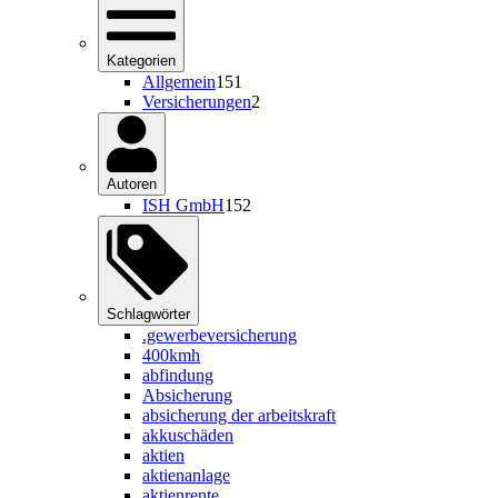
Kategorien
Allgemein
151
Versicherungen
2
Autoren
ISH GmbH
152
Schlagwörter
.gewerbeversicherung
400kmh
abfindung
Absicherung
absicherung der arbeitskraft
akkuschäden
aktien
aktienanlage
aktienrente