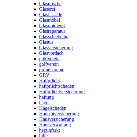
Glasdusche
Glaserei
Glasfassade
Glasmöbel
Glasnotdienst
Glasreparatur
Glasschiebetür
Glastür
Glasversicherung
Glasvordach
goldverein
golfverein
grundsumme
GRV
Haftpflicht
haftpflichtschaden
Haftpflichtversicherung
haftung
hagel
Hagelschaden
Hausratversicherung
Hausversicherung
Hausverwaltung
herzinfarkt
hilfe