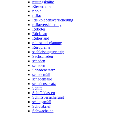
rettungskräfte
Riesterrente
ripple
risiko
Risikolebensversicherung
risikoversicherung
Roboter
Rückstau
Ruhestand
ruhestandsplanung
Rüruprente
sachleistungsprinzip
Sachschaden
schäden
schaden
Schadenersatz
schadenfall
schadenfälle
schadensersatz
Schiff
Schiffsklassen
Schiffsversicherung
schlaganfall
Schutzbrief
Schwachsinn