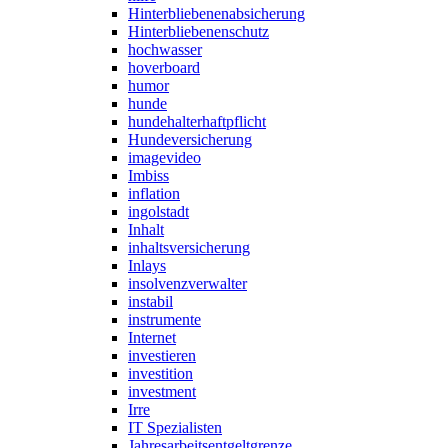
Hinterbliebenenabsicherung
Hinterbliebenenschutz
hochwasser
hoverboard
humor
hunde
hundehalterhaftpflicht
Hundeversicherung
imagevideo
Imbiss
inflation
ingolstadt
Inhalt
inhaltsversicherung
Inlays
insolvenzverwalter
instabil
instrumente
Internet
investieren
investition
investment
Irre
IT Spezialisten
Jahresarbeitsentgeltgrenze