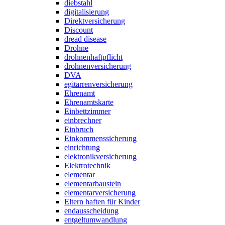
diebstahl
digitalisierung
Direktversicherung
Discount
dread disease
Drohne
drohnenhaftpflicht
drohnenversicherung
DVA
egitarrenversicherung
Ehrenamt
Ehrenamtskarte
Einbettzimmer
einbrechner
Einbruch
Einkommenssicherung
einrichtung
elektronikversicherung
Elektrotechnik
elementar
elementarbaustein
elementarversicherung
Eltern haften für Kinder
endausscheidung
entgeltumwandlung