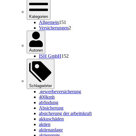
Kategorien
Allgemein
151
Versicherungen
2
Autoren
ISH GmbH
152
Schlagwörter
.gewerbeversicherung
400kmh
abfindung
Absicherung
absicherung der arbeitskraft
akkuschäden
aktien
aktienanlage
aktienrente