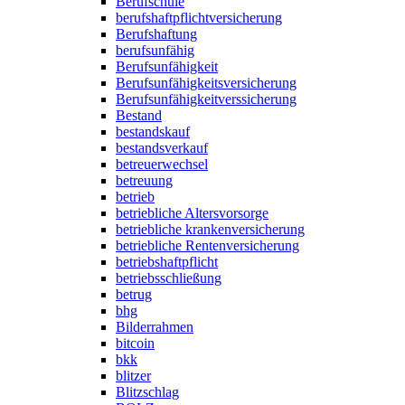
Berufschule
berufshaftpflichtversicherung
Berufshaftung
berufsunfähig
Berufsunfähigkeit
Berufsunfähigkeitsversicherung
Berufsunfähigkeitverssicherung
Bestand
bestandskauf
bestandsverkauf
betreuerwechsel
betreuung
betrieb
betriebliche Altersvorsorge
betriebliche krankenversicherung
betriebliche Rentenversicherung
betriebshaftpflicht
betriebsschließung
betrug
bhg
Bilderrahmen
bitcoin
bkk
blitzer
Blitzschlag