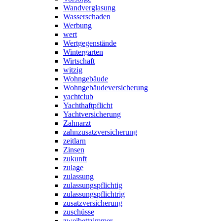
Wandverglasung
Wasserschaden
Werbung
wert
Wertgegenstände
Wintergarten
Wirtschaft
witzig
Wohngebäude
Wohngebäudeversicherung
yachtclub
Yachthaftpflicht
Yachtversicherung
Zahnarzt
zahnzusatzversicherung
zeitlarn
Zinsen
zukunft
zulage
zulassung
zulassungspflichtig
zulassungspflichtrig
zusatzversicherung
zuschüsse
zweibettzimmer