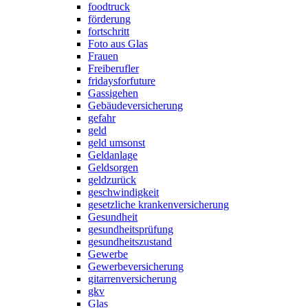
foodtruck
förderung
fortschritt
Foto aus Glas
Frauen
Freiberufler
fridaysforfuture
Gassigehen
Gebäudeversicherung
gefahr
geld
geld umsonst
Geldanlage
Geldsorgen
geldzurück
geschwindigkeit
gesetzliche krankenversicherung
Gesundheit
gesundheitsprüfung
gesundheitszustand
Gewerbe
Gewerbeversicherung
gitarrenversicherung
gkv
Glas