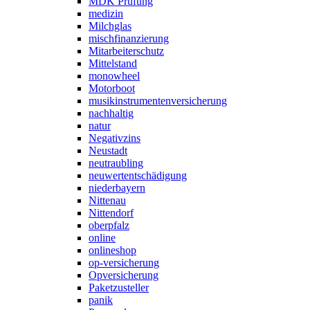
MDK Prüfung
medizin
Milchglas
mischfinanzierung
Mitarbeiterschutz
Mittelstand
monowheel
Motorboot
musikinstrumentenversicherung
nachhaltig
natur
Negativzins
Neustadt
neutraubling
neuwertentschädigung
niederbayern
Nittenau
Nittendorf
oberpfalz
online
onlineshop
op-versicherung
Opversicherung
Paketzusteller
panik