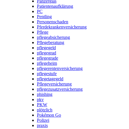
Panzerglas
Patientenaufklärung
PC
Pentling
Personenschaden
Pferdekrankenversicherung
Pflege
pflegeabsicherung
Pflegeberatung
pflegegeld
pflegegrad
pflegegrade
pflegeheim
pflegerentenversicherung
pflegestufe
pflegetagegeld
Pflegeversicherung
pflegezusatzversicherung
phishing
pkv
PKW
plötzlich
Pokémon Go
Polizei
praxis