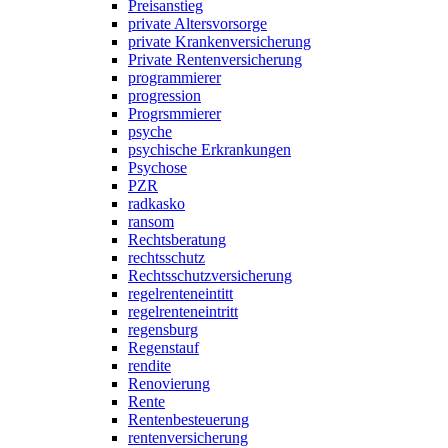
Preisanstieg
private Altersvorsorge
private Krankenversicherung
Private Rentenversicherung
programmierer
progression
Progrsmmierer
psyche
psychische Erkrankungen
Psychose
PZR
radkasko
ransom
Rechtsberatung
rechtsschutz
Rechtsschutzversicherung
regelrenteneintitt
regelrenteneintritt
regensburg
Regenstauf
rendite
Renovierung
Rente
Rentenbesteuerung
rentenversicherung