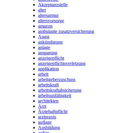
Akzeptanzstelle
alter
altersarmut
altersvorsorge
amazon
ambulante zusatzversicherung
Angst
ankündigung
anlage
ansparung
anzeigepflicht
anzeigepflichtsverletzung
applikation
arbeit
arbeitgeberzuschuss
arbeitskraft
arbeitskraftabsicherung
arbeitsunfähigkeit
architekten
Arzt
Ärztehaftpflicht
arztpraxis
auflage
Ausbildung
außen