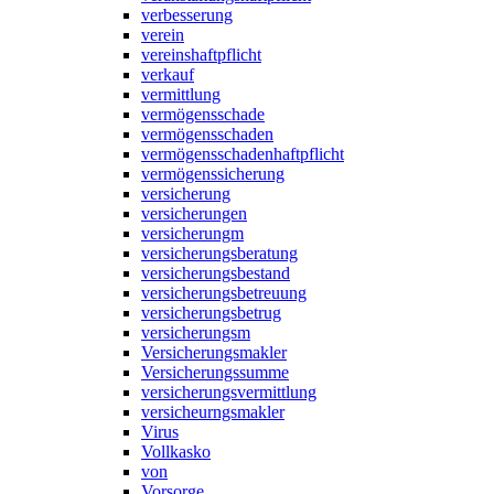
verbesserung
verein
vereinshaftpflicht
verkauf
vermittlung
vermögensschade
vermögensschaden
vermögensschadenhaftpflicht
vermögenssicherung
versicherung
versicherungen
versicherungm
versicherungsberatung
versicherungsbestand
versicherungsbetreuung
versicherungsbetrug
versicherungsm
Versicherungsmakler
Versicherungssumme
versicherungsvermittlung
versicheurngsmakler
Virus
Vollkasko
von
Vorsorge