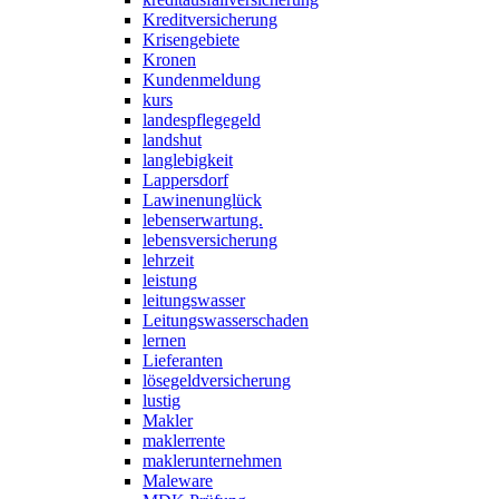
Kreditversicherung
Krisengebiete
Kronen
Kundenmeldung
kurs
landespflegegeld
landshut
langlebigkeit
Lappersdorf
Lawinenunglück
lebenserwartung.
lebensversicherung
lehrzeit
leistung
leitungswasser
Leitungswasserschaden
lernen
Lieferanten
lösegeldversicherung
lustig
Makler
maklerrente
maklerunternehmen
Maleware