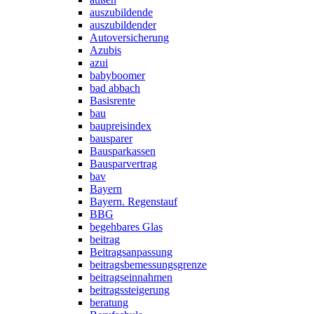
auszubildende
auszubildender
Autoversicherung
Azubis
azui
babyboomer
bad abbach
Basisrente
bau
baupreisindex
bausparer
Bausparkassen
Bausparvertrag
bav
Bayern
Bayern. Regenstauf
BBG
begehbares Glas
beitrag
Beitragsanpassung
beitragsbemessungsgrenze
beitragseinnahmen
beitragssteigerung
beratung