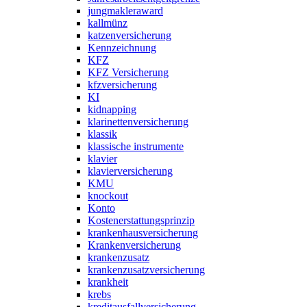
jungmakleraward
kallmünz
katzenversicherung
Kennzeichnung
KFZ
KFZ Versicherung
kfzversicherung
KI
kidnapping
klarinettenversicherung
klassik
klassische instrumente
klavier
klavierversicherung
KMU
knockout
Konto
Kostenerstattungsprinzip
krankenhausversicherung
Krankenversicherung
krankenzusatz
krankenzusatzversicherung
krankheit
krebs
kreditausfallversicherung