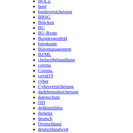
BOLZ
boot
bootsversicherung
BRSG
Brücken
BU
BU-Rente
Burglengenfeld
bürokratie
Büromanagement
BZML
chefarztbehandlung
corona
Corona.
covid19
cyber
Cyberversicherung
darlehensabsicherung
datenschutz
DD
deliktunfähig
demenz
deutsch
Deutschland
deutschlandweit