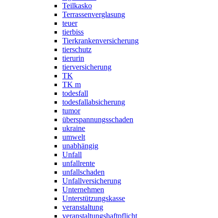
Teilkasko
Terrassenverglasung
teuer
tierbiss
Tierkrankenversicherung
tierschutz
tierurin
tierversicherung
TK
TK m
todesfall
todesfallabsicherung
tumor
überspannungsschaden
ukraine
umwelt
unabhängig
Unfall
unfallrente
unfallschaden
Unfallversicherung
Unternehmen
Unterstützungskasse
veranstaltung
veranstaltungshaftpflicht