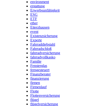
environment
erstattung
Erwerbsunfähigkeit
ESG
ETF
ether
Etterzhausen
event
Existenzsicherung
Experte
Fahrraddiebstahl
Fahrradschloß
fahrradversicherung
fahrradvollkasko
Familie
Fensterglas
ferngesteuert
Finanzberater
finanzierung
firmen
Firmenlauf
Flotte
Flottenversicherung
flügel
flügelversicherung