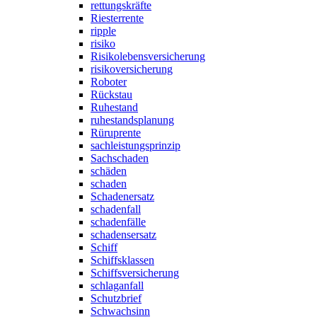
rettungskräfte
Riesterrente
ripple
risiko
Risikolebensversicherung
risikoversicherung
Roboter
Rückstau
Ruhestand
ruhestandsplanung
Rüruprente
sachleistungsprinzip
Sachschaden
schäden
schaden
Schadenersatz
schadenfall
schadenfälle
schadensersatz
Schiff
Schiffsklassen
Schiffsversicherung
schlaganfall
Schutzbrief
Schwachsinn