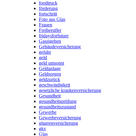
foodtruck
förderung
fortschritt
Foto aus Glas
Frauen
Freiberufler
fridaysforfuture
Gassigehen
Gebäudeversicherung
gefahr
geld
geld umsonst
Geldanlage
Geldsorgen
geldzurück
geschwindigkeit
gesetzliche krankenversicherung
Gesundheit
gesundheitsprüfung
gesundheitszustand
Gewerbe
Gewerbeversicherung
gitarrenversicherung
gkv
Glas