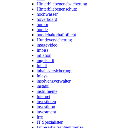
Hinterbliebenenabsicherung
Hinterbliebenenschutz
hochwasser
hoverboard
humor
hunde
hundehalterhaftpflicht
Hundeversicherung
imagevideo
Imbiss
inflation
ingolstadt
Inhalt
inhaltsversicherung
Inlays
insolvenzverwalter
instabil
instrumente
Internet
investieren
investition
investment
Irre
IT Spezialisten
Jahresarbeitsentgeltgrenze