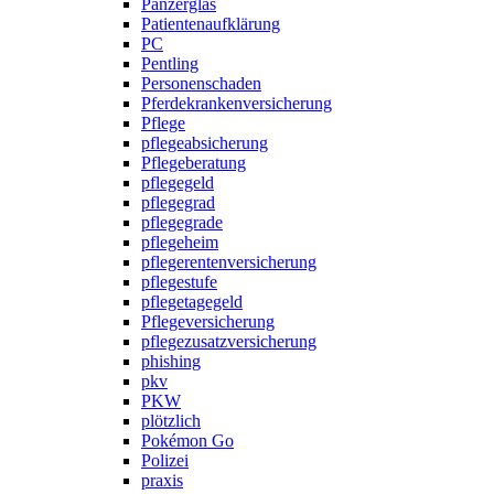
Panzerglas
Patientenaufklärung
PC
Pentling
Personenschaden
Pferdekrankenversicherung
Pflege
pflegeabsicherung
Pflegeberatung
pflegegeld
pflegegrad
pflegegrade
pflegeheim
pflegerentenversicherung
pflegestufe
pflegetagegeld
Pflegeversicherung
pflegezusatzversicherung
phishing
pkv
PKW
plötzlich
Pokémon Go
Polizei
praxis