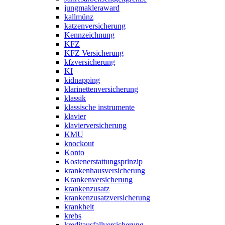
jungmakleraward
kallmünz
katzenversicherung
Kennzeichnung
KFZ
KFZ Versicherung
kfzversicherung
KI
kidnapping
klarinettenversicherung
klassik
klassische instrumente
klavier
klavierversicherung
KMU
knockout
Konto
Kostenerstattungsprinzip
krankenhausversicherung
Krankenversicherung
krankenzusatz
krankenzusatzversicherung
krankheit
krebs
kreditausfallversicherung