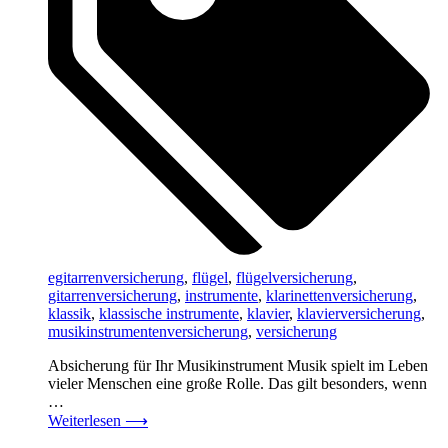
egitarrenversicherung
,
flügel
,
flügelversicherung
,
gitarrenversicherung
,
instrumente
,
klarinettenversicherung
,
klassik
,
klassische instrumente
,
klavier
,
klavierversicherung
,
musikinstrumentenversicherung
,
versicherung
Absicherung für Ihr Musikinstrument Musik spielt im Leben
vieler Menschen eine große Rolle. Das gilt besonders, wenn
…
Weiterlesen
⟶