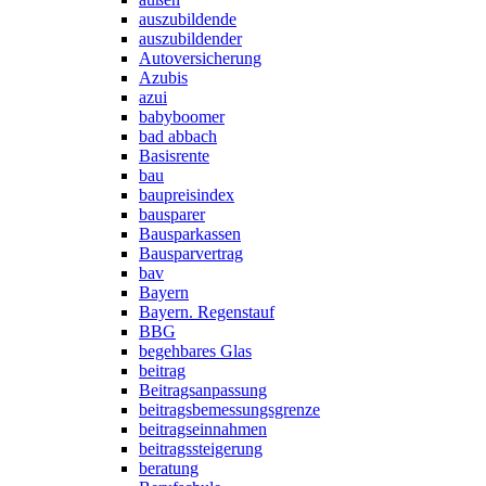
auszubildende
auszubildender
Autoversicherung
Azubis
azui
babyboomer
bad abbach
Basisrente
bau
baupreisindex
bausparer
Bausparkassen
Bausparvertrag
bav
Bayern
Bayern. Regenstauf
BBG
begehbares Glas
beitrag
Beitragsanpassung
beitragsbemessungsgrenze
beitragseinnahmen
beitragssteigerung
beratung