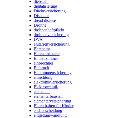
diebstahl
digitalisierung
Direktversicherung
Discount
dread disease
Drohne
drohnenhaftpflicht
drohnenversicherung
DVA
egitarrenversicherung
Ehrenamt
Ehrenamtskarte
Einbettzimmer
einbrechner
Einbruch
Einkommenssicherung
einrichtung
elektronikversicherung
Elektrotechnik
elementar
elementarbaustein
elementarversicherung
Eltern haften für Kinder
endausscheidung
entgeltumwandlung