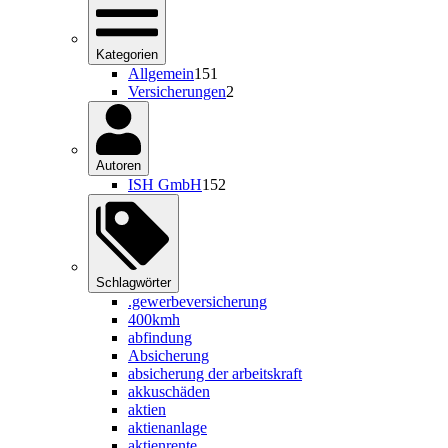
Kategorien
Allgemein
151
Versicherungen
2
Autoren
ISH GmbH
152
Schlagwörter
.gewerbeversicherung
400kmh
abfindung
Absicherung
absicherung der arbeitskraft
akkuschäden
aktien
aktienanlage
aktienrente