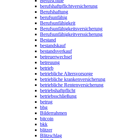
Berufschule
berufshaftpflichtversicherung
Berufshaftung
berufsunfähig
Berufsunfähigkeit
Berufsunfähigkeitsversicherung
Berufsunfähigkeitverssicherung
Bestand
bestandskauf
bestandsverkauf
betreuerwechsel
betreuung
betrieb
betriebliche Altersvorsorge
betriebliche krankenversicherung
betriebliche Rentenversicherung
betriebshaftpflicht
betriebsschließung
betrug
bhg
Bilderrahmen
bitcoin
bkk
blitzer
Blitzschlag