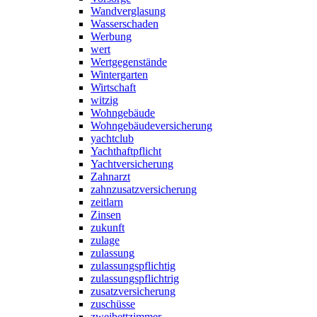
Wandverglasung
Wasserschaden
Werbung
wert
Wertgegenstände
Wintergarten
Wirtschaft
witzig
Wohngebäude
Wohngebäudeversicherung
yachtclub
Yachthaftpflicht
Yachtversicherung
Zahnarzt
zahnzusatzversicherung
zeitlarn
Zinsen
zukunft
zulage
zulassung
zulassungspflichtig
zulassungspflichtrig
zusatzversicherung
zuschüsse
zweibettzimmer