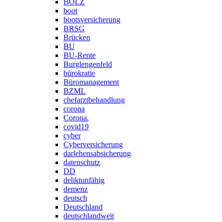
BOLZ
boot
bootsversicherung
BRSG
Brücken
BU
BU-Rente
Burglengenfeld
bürokratie
Büromanagement
BZML
chefarztbehandlung
corona
Corona.
covid19
cyber
Cyberversicherung
darlehensabsicherung
datenschutz
DD
deliktunfähig
demenz
deutsch
Deutschland
deutschlandweit