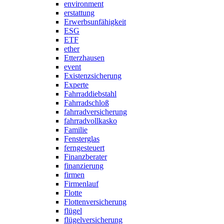
environment
erstattung
Erwerbsunfähigkeit
ESG
ETF
ether
Etterzhausen
event
Existenzsicherung
Experte
Fahrraddiebstahl
Fahrradschloß
fahrradversicherung
fahrradvollkasko
Familie
Fensterglas
ferngesteuert
Finanzberater
finanzierung
firmen
Firmenlauf
Flotte
Flottenversicherung
flügel
flügelversicherung