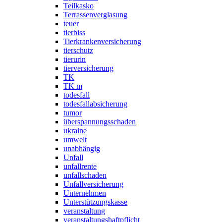
Teilkasko
Terrassenverglasung
teuer
tierbiss
Tierkrankenversicherung
tierschutz
tierurin
tierversicherung
TK
TK m
todesfall
todesfallabsicherung
tumor
überspannungsschaden
ukraine
umwelt
unabhängig
Unfall
unfallrente
unfallschaden
Unfallversicherung
Unternehmen
Unterstützungskasse
veranstaltung
veranstaltungshaftpflicht