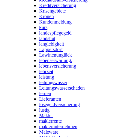
Kreditversicherung
Krisengebiete
Kronen
Kundenmeldung
kurs
landespflegegeld
landshut
langlebigkeit
Lappersdorf
Lawinenunglück
lebenserwartung.
lebensversicherung
lehrzeit
leistung
leitungswasser
Leitungswasserschaden
lernen
Lieferanten
lösegeldversicherung
lustig
Makler
maklerrente
maklerunternehmen
Maleware