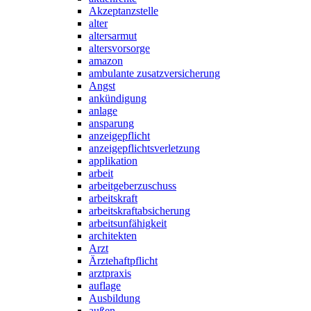
Akzeptanzstelle
alter
altersarmut
altersvorsorge
amazon
ambulante zusatzversicherung
Angst
ankündigung
anlage
ansparung
anzeigepflicht
anzeigepflichtsverletzung
applikation
arbeit
arbeitgeberzuschuss
arbeitskraft
arbeitskraftabsicherung
arbeitsunfähigkeit
architekten
Arzt
Ärztehaftpflicht
arztpraxis
auflage
Ausbildung
außen