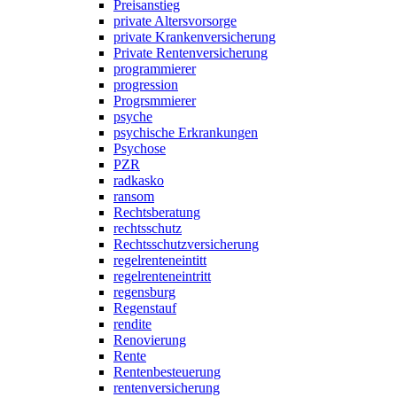
Preisanstieg
private Altersvorsorge
private Krankenversicherung
Private Rentenversicherung
programmierer
progression
Progrsmmierer
psyche
psychische Erkrankungen
Psychose
PZR
radkasko
ransom
Rechtsberatung
rechtsschutz
Rechtsschutzversicherung
regelrenteneintitt
regelrenteneintritt
regensburg
Regenstauf
rendite
Renovierung
Rente
Rentenbesteuerung
rentenversicherung