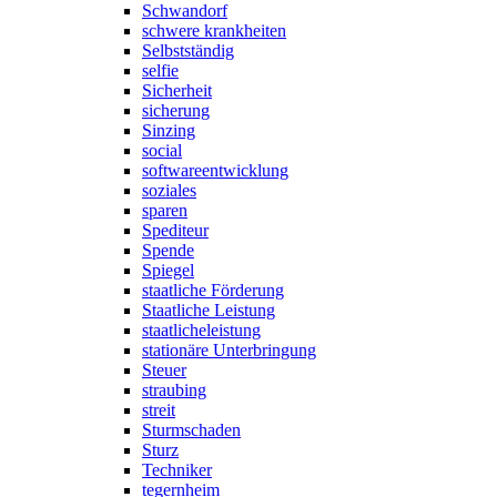
Schwandorf
schwere krankheiten
Selbstständig
selfie
Sicherheit
sicherung
Sinzing
social
softwareentwicklung
soziales
sparen
Spediteur
Spende
Spiegel
staatliche Förderung
Staatliche Leistung
staatlicheleistung
stationäre Unterbringung
Steuer
straubing
streit
Sturmschaden
Sturz
Techniker
tegernheim