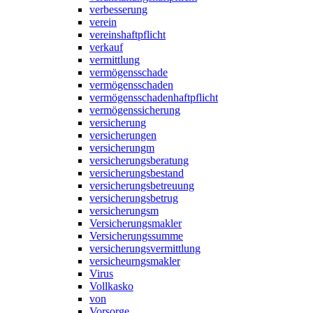
verbesserung
verein
vereinshaftpflicht
verkauf
vermittlung
vermögensschade
vermögensschaden
vermögensschadenhaftpflicht
vermögenssicherung
versicherung
versicherungen
versicherungm
versicherungsberatung
versicherungsbestand
versicherungsbetreuung
versicherungsbetrug
versicherungsm
Versicherungsmakler
Versicherungssumme
versicherungsvermittlung
versicheurngsmakler
Virus
Vollkasko
von
Vorsorge