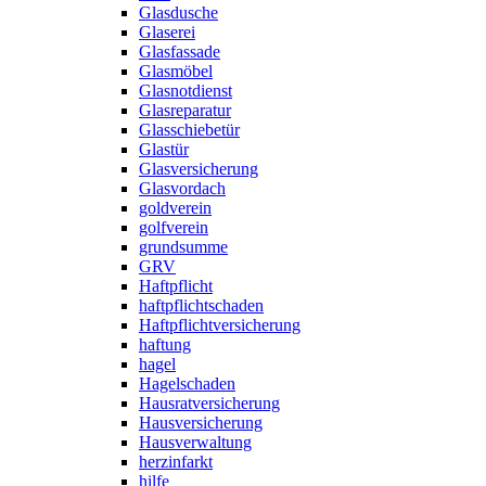
Glasdusche
Glaserei
Glasfassade
Glasmöbel
Glasnotdienst
Glasreparatur
Glasschiebetür
Glastür
Glasversicherung
Glasvordach
goldverein
golfverein
grundsumme
GRV
Haftpflicht
haftpflichtschaden
Haftpflichtversicherung
haftung
hagel
Hagelschaden
Hausratversicherung
Hausversicherung
Hausverwaltung
herzinfarkt
hilfe