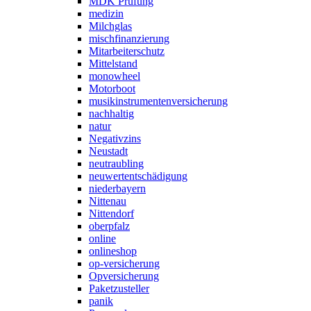
MDK Prüfung
medizin
Milchglas
mischfinanzierung
Mitarbeiterschutz
Mittelstand
monowheel
Motorboot
musikinstrumentenversicherung
nachhaltig
natur
Negativzins
Neustadt
neutraubling
neuwertentschädigung
niederbayern
Nittenau
Nittendorf
oberpfalz
online
onlineshop
op-versicherung
Opversicherung
Paketzusteller
panik