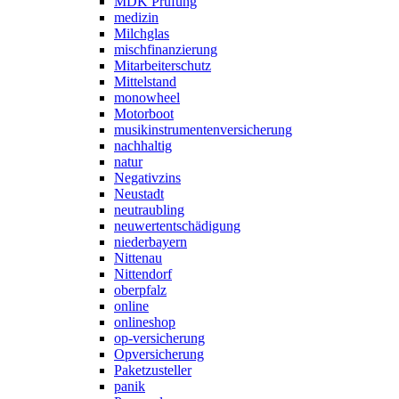
MDK Prüfung
medizin
Milchglas
mischfinanzierung
Mitarbeiterschutz
Mittelstand
monowheel
Motorboot
musikinstrumentenversicherung
nachhaltig
natur
Negativzins
Neustadt
neutraubling
neuwertentschädigung
niederbayern
Nittenau
Nittendorf
oberpfalz
online
onlineshop
op-versicherung
Opversicherung
Paketzusteller
panik