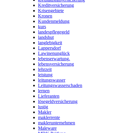
Kreditversicherung
Krisengebiete
Kronen
Kundenmeldung
kurs
landespflegegeld
landshut
langlebigkeit
Lappersdorf
Lawinenunglück
lebenserwartung.
lebensversicherung
lehrzeit
leistung
leitungswasser
Leitungswasserschaden
lernen
Lieferanten
lösegeldversicherung
lustig
Makler
maklerrente
maklerunternehmen
Maleware