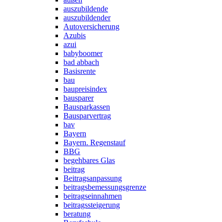
auszubildende
auszubildender
Autoversicherung
Azubis
azui
babyboomer
bad abbach
Basisrente
bau
baupreisindex
bausparer
Bausparkassen
Bausparvertrag
bav
Bayern
Bayern. Regenstauf
BBG
begehbares Glas
beitrag
Beitragsanpassung
beitragsbemessungsgrenze
beitragseinnahmen
beitragssteigerung
beratung