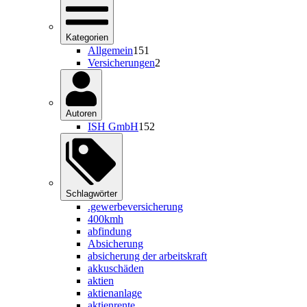
Kategorien
Allgemein
151
Versicherungen
2
Autoren
ISH GmbH
152
Schlagwörter
.gewerbeversicherung
400kmh
abfindung
Absicherung
absicherung der arbeitskraft
akkuschäden
aktien
aktienanlage
aktienrente