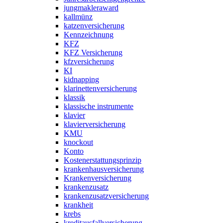
jungmakleraward
kallmünz
katzenversicherung
Kennzeichnung
KFZ
KFZ Versicherung
kfzversicherung
KI
kidnapping
klarinettenversicherung
klassik
klassische instrumente
klavier
klavierversicherung
KMU
knockout
Konto
Kostenerstattungsprinzip
krankenhausversicherung
Krankenversicherung
krankenzusatz
krankenzusatzversicherung
krankheit
krebs
kreditausfallversicherung