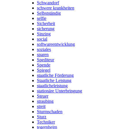
Schwandorf
schwere krankheiten
Selbstständig
selfie
Sicherheit
sicherung
Sinzing
social
softwareentwicklung
soziales
sparen
Spediteur
Spende
Spiegel
staatliche Förderung
Staatliche Leistung
staatlicheleistung
stationäre Unterbringung
Steuer
straubing
streit
Sturmschaden
Sturz
Techniker
tegernheim