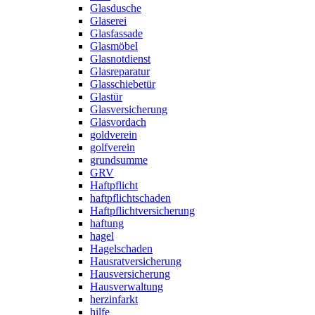
Glasdusche
Glaserei
Glasfassade
Glasmöbel
Glasnotdienst
Glasreparatur
Glasschiebetür
Glastür
Glasversicherung
Glasvordach
goldverein
golfverein
grundsumme
GRV
Haftpflicht
haftpflichtschaden
Haftpflichtversicherung
haftung
hagel
Hagelschaden
Hausratversicherung
Hausversicherung
Hausverwaltung
herzinfarkt
hilfe