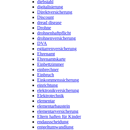
diebstahl
digitalisierung
Direktversicherung
Discount
dread disease
Drohne
drohnenhaftpflicht
drohnenversicherung
DVA
egitarrenversicherung
Ehrenamt
Ehrenamtskarte
Einbettzimmer
einbrechner
Einbruch
Einkommenssicherung
einrichtung
elektronikversicherung
Elektrotechnik
elementar
elementarbaustein
elementarversicherung
Eltern haften für Kinder
endausscheidung
entgeltumwandlung