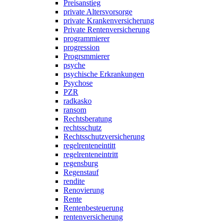
Preisanstieg
private Altersvorsorge
private Krankenversicherung
Private Rentenversicherung
programmierer
progression
Progrsmmierer
psyche
psychische Erkrankungen
Psychose
PZR
radkasko
ransom
Rechtsberatung
rechtsschutz
Rechtsschutzversicherung
regelrenteneintitt
regelrenteneintritt
regensburg
Regenstauf
rendite
Renovierung
Rente
Rentenbesteuerung
rentenversicherung