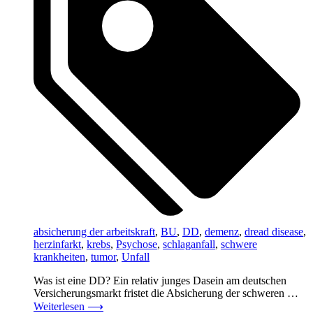
absicherung der arbeitskraft
,
BU
,
DD
,
demenz
,
dread disease
,
herzinfarkt
,
krebs
,
Psychose
,
schlaganfall
,
schwere
krankheiten
,
tumor
,
Unfall
Was ist eine DD? Ein relativ junges Dasein am deutschen
Versicherungsmarkt fristet die Absicherung der schweren …
Weiterlesen
⟶