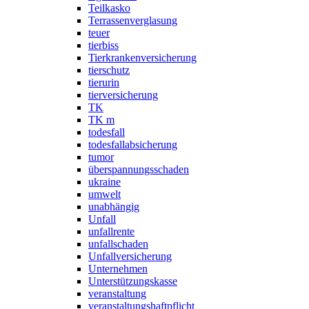
Teilkasko
Terrassenverglasung
teuer
tierbiss
Tierkrankenversicherung
tierschutz
tierurin
tierversicherung
TK
TK m
todesfall
todesfallabsicherung
tumor
überspannungsschaden
ukraine
umwelt
unabhängig
Unfall
unfallrente
unfallschaden
Unfallversicherung
Unternehmen
Unterstützungskasse
veranstaltung
veranstaltungshaftpflicht