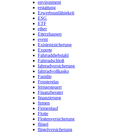
environment
erstattung
Erwerbsunfähigkeit
ESG
ETF
ether
Etterzhausen
event
Existenzsicherung
Experte
Fahrraddiebstahl
Fahrradschloß
fahrradversicherung
fahrradvollkasko
Familie
Fensterglas
ferngesteuert
Finanzberater
finanzierung
firmen
Firmenlauf
Flotte
Flottenversicherung
flügel
flügelversicherung