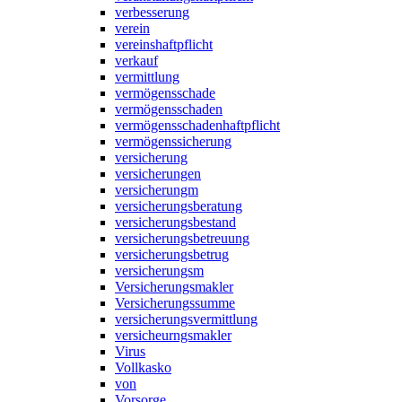
verbesserung
verein
vereinshaftpflicht
verkauf
vermittlung
vermögensschade
vermögensschaden
vermögensschadenhaftpflicht
vermögenssicherung
versicherung
versicherungen
versicherungm
versicherungsberatung
versicherungsbestand
versicherungsbetreuung
versicherungsbetrug
versicherungsm
Versicherungsmakler
Versicherungssumme
versicherungsvermittlung
versicheurngsmakler
Virus
Vollkasko
von
Vorsorge