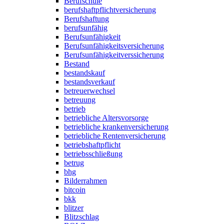
Berufschule
berufshaftpflichtversicherung
Berufshaftung
berufsunfähig
Berufsunfähigkeit
Berufsunfähigkeitsversicherung
Berufsunfähigkeitverssicherung
Bestand
bestandskauf
bestandsverkauf
betreuerwechsel
betreuung
betrieb
betriebliche Altersvorsorge
betriebliche krankenversicherung
betriebliche Rentenversicherung
betriebshaftpflicht
betriebsschließung
betrug
bhg
Bilderrahmen
bitcoin
bkk
blitzer
Blitzschlag