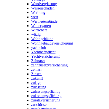
Wandverglasung
Wasserschaden
Werbung
wert
Wertgegenstände
Wintergarten
Wirtschaft
witzig
Wohngebäude
Wohngebäudeversicherung
yachtclub
Yachthaftpflicht
Yachtversicherung
Zahnarzt
zahnzusatzversicherung
zeitlarn
Zinsen
zukunft
zulage
zulassung
zulassungspflichtig
zulassungspflichtrig
zusatzversicherung
zuschüsse
zweibettzimmer