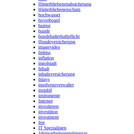
Hinterbliebenenabsicherung
Hinterbliebenenschutz
hochwasser
hoverboard
humor
hunde
hundehalterhaftpflicht
Hundeversicherung
imagevideo
Imbiss
inflation
ingolstadt
Inhalt
inhaltsversicherung
Inlays
insolvenzverwalter
instabil
instrumente
Internet
investieren
investition
investment
Irre
IT Spezialisten
Jahresarbeitsentgeltgrenze