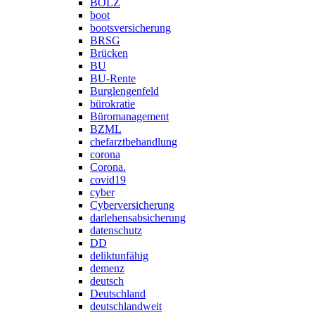
BOLZ
boot
bootsversicherung
BRSG
Brücken
BU
BU-Rente
Burglengenfeld
bürokratie
Büromanagement
BZML
chefarztbehandlung
corona
Corona.
covid19
cyber
Cyberversicherung
darlehensabsicherung
datenschutz
DD
deliktunfähig
demenz
deutsch
Deutschland
deutschlandweit