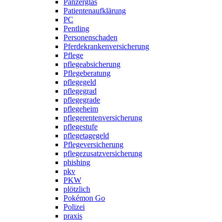
Panzerglas
Patientenaufklärung
PC
Pentling
Personenschaden
Pferdekrankenversicherung
Pflege
pflegeabsicherung
Pflegeberatung
pflegegeld
pflegegrad
pflegegrade
pflegeheim
pflegerentenversicherung
pflegestufe
pflegetagegeld
Pflegeversicherung
pflegezusatzversicherung
phishing
pkv
PKW
plötzlich
Pokémon Go
Polizei
praxis