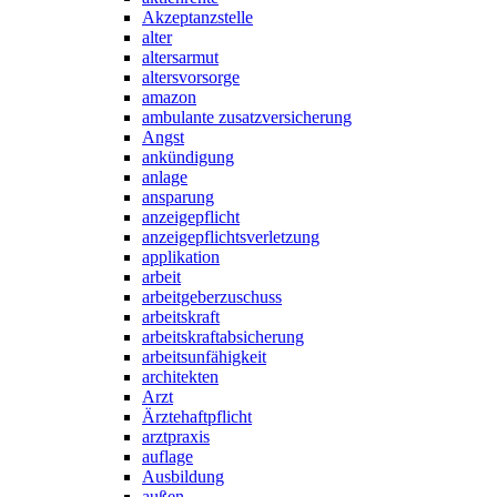
Akzeptanzstelle
alter
altersarmut
altersvorsorge
amazon
ambulante zusatzversicherung
Angst
ankündigung
anlage
ansparung
anzeigepflicht
anzeigepflichtsverletzung
applikation
arbeit
arbeitgeberzuschuss
arbeitskraft
arbeitskraftabsicherung
arbeitsunfähigkeit
architekten
Arzt
Ärztehaftpflicht
arztpraxis
auflage
Ausbildung
außen