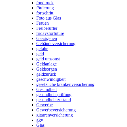
foodtruck
förderung
fortschritt
Foto aus Glas
Frauen
Freiberufler
fridaysforfuture
Gassigehen
Gebäudeversicherung
gefahr
geld
geld umsonst
Geldanlage
Geldsorgen
geldzurück
geschwindigkeit
gesetzliche krankenversicherung
Gesundheit
gesundheitsprüfung
gesundheitszustand
Gewerbe
Gewerbeversicherung
gitarrenversicherung
gkv
Glas