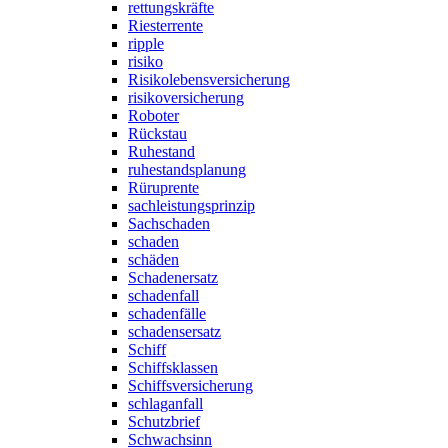
rettungskräfte
Riesterrente
ripple
risiko
Risikolebensversicherung
risikoversicherung
Roboter
Rückstau
Ruhestand
ruhestandsplanung
Rüruprente
sachleistungsprinzip
Sachschaden
schaden
schäden
Schadenersatz
schadenfall
schadenfälle
schadensersatz
Schiff
Schiffsklassen
Schiffsversicherung
schlaganfall
Schutzbrief
Schwachsinn