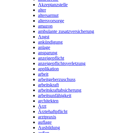
Akzeptanzstelle
alter
altersarmut
altersvorsorge
amazon
ambulante zusatzversicherung
Angst
ankündigung
anlage
ansparung
anzeigepflicht
anzeigepflichtsverletzung
applikation
arbeit
arbeitgeberzuschuss
arbeitskraft
arbeitskraftabsicherung
arbeitsunfähigkeit
architekten
Arzt
Ärztehaftpflicht
arztpraxis
auflage
Ausbildung
außen