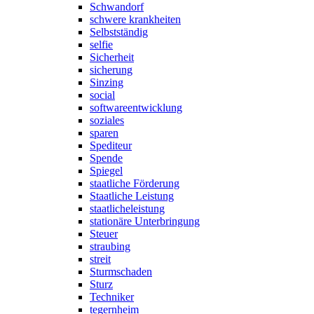
Schwandorf
schwere krankheiten
Selbstständig
selfie
Sicherheit
sicherung
Sinzing
social
softwareentwicklung
soziales
sparen
Spediteur
Spende
Spiegel
staatliche Förderung
Staatliche Leistung
staatlicheleistung
stationäre Unterbringung
Steuer
straubing
streit
Sturmschaden
Sturz
Techniker
tegernheim