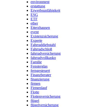
environment
erstattung
Erwerbsunfähigkeit
ESG
ETF
ether
Etterzhausen
event
Existenzsicherung
Experte
Fahrraddiebstahl
Fahrradschloß
fahrradversicherung
fahrradvollkasko
Familie
Fensterglas
ferngesteuert
Finanzberater
finanzierung
firmen
Firmenlauf
Flotte
Flottenversicherung
flügel
flügelversicherung