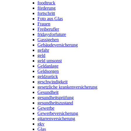
foodtruck
förderung
fortschritt
Foto aus Glas
Frauen
Freiberufler
fridaysforfuture
Gassigehen
Gebäudeversicherung
gefahr
geld
geld umsonst
Geldanlage
Geldsorgen
geldzurück
geschwindigkeit
gesetzliche krankenversicherung
Gesundheit
gesundheitsprüfung
gesundheitszustand
Gewerbe
Gewerbeversicherung
gitarrenversicherung
gkv
Glas