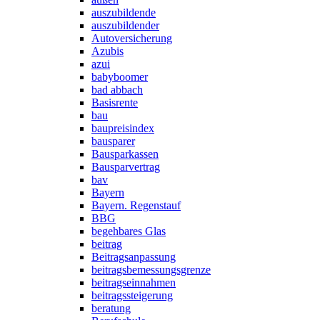
auszubildende
auszubildender
Autoversicherung
Azubis
azui
babyboomer
bad abbach
Basisrente
bau
baupreisindex
bausparer
Bausparkassen
Bausparvertrag
bav
Bayern
Bayern. Regenstauf
BBG
begehbares Glas
beitrag
Beitragsanpassung
beitragsbemessungsgrenze
beitragseinnahmen
beitragssteigerung
beratung