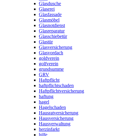
Glasdusche
Glaserei
Glasfassade
Glasmöbel
Glasnotdienst
Glasreparatur
Glasschiebetür
Glastür
Glasversicherung
Glasvordach
goldverein
golfverein
grundsumme
GRV
Haftpflicht
haftpflichtschaden
Haftpflichtversicherung
haftung
hagel
Hagelschaden
Hausratversicherung
Hausversicherung
Hausverwaltung
herzinfarkt
hilfe