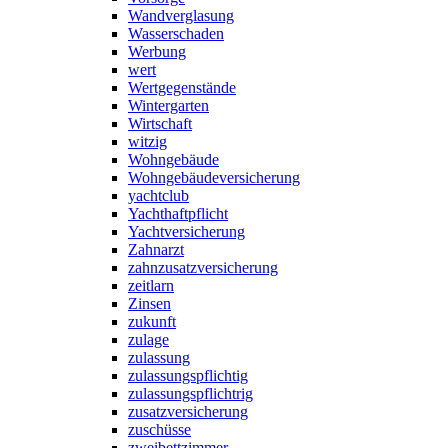
Wandverglasung
Wasserschaden
Werbung
wert
Wertgegenstände
Wintergarten
Wirtschaft
witzig
Wohngebäude
Wohngebäudeversicherung
yachtclub
Yachthaftpflicht
Yachtversicherung
Zahnarzt
zahnzusatzversicherung
zeitlarn
Zinsen
zukunft
zulage
zulassung
zulassungspflichtig
zulassungspflichtrig
zusatzversicherung
zuschüsse
zweibettzimmer