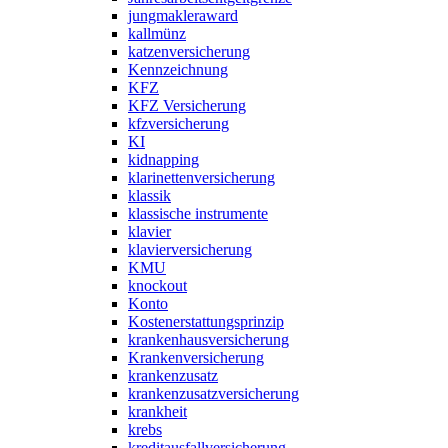
jungmakleraward
kallmünz
katzenversicherung
Kennzeichnung
KFZ
KFZ Versicherung
kfzversicherung
KI
kidnapping
klarinettenversicherung
klassik
klassische instrumente
klavier
klavierversicherung
KMU
knockout
Konto
Kostenerstattungsprinzip
krankenhausversicherung
Krankenversicherung
krankenzusatz
krankenzusatzversicherung
krankheit
krebs
kreditausfallversicherung