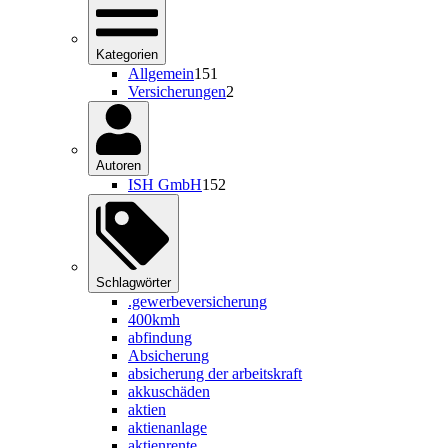
Kategorien
Allgemein
151
Versicherungen
2
Autoren
ISH GmbH
152
Schlagwörter
.gewerbeversicherung
400kmh
abfindung
Absicherung
absicherung der arbeitskraft
akkuschäden
aktien
aktienanlage
aktienrente