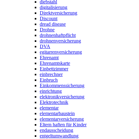
diebstahl
digitalisierung
Direktversicherung
Discount
dread disease
Drohne
drohnenhaftpflicht
drohnenversicherung
DVA
egitarrenversicherung
Ehrenamt
Ehrenamtskarte
Einbettzimmer
einbrechner
Einbruch
Einkommenssicherung
einrichtung
elektronikversicherung
Elektrotechnik
elementar
elementarbaustein
elementarversicherung
Eltern haften für Kinder
endausscheidung
entgeltumwandlung