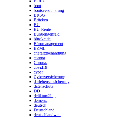
BOLZ
boot
bootsversicherung
BRSG
Brücken
BU
BU-Rente
Burglengenfeld
bürokratie
Büromanagement
BZML
chefarztbehandlung
corona
Corona.
covid19
cyber
Cyberversicherung
darlehensabsicherung
datenschutz
DD
deliktunfähig
demenz
deutsch
Deutschland
deutschlandweit