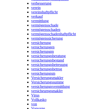
verbesserung
verein
vereinshaftpflicht
verkauf
vermittlung
vermögensschade
vermögensschaden
vermögensschadenhaftpflicht
vermögenssicherung
versicherung
versicherungen
versicherungm
versicherungsberatung
versicherungsbestand
versicherungsbetreuung
versicherungsbetrug
versicherungsm
Versicherungsmakler
Versicherungssumme
versicherungsvermittlung
versicheurngsmakler
Virus
Vollkasko
von
Vorsorge