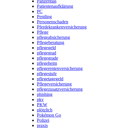
Panzerglas
Patientenaufklärung
PC
Pentling
Personenschaden
Pferdekrankenversicherung
Pflege
pflegeabsicherung
Pflegeberatung
pflegegeld
pflegegrad
pflegegrade
pflegeheim
pflegerentenversicherung
pflegestufe
pflegetagegeld
Pflegeversicherung
pflegezusatzversicherung
phishing
pkv
PKW
plötzlich
Pokémon Go
Polizei
praxis