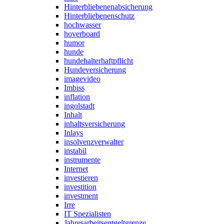
Hinterbliebenenabsicherung
Hinterbliebenenschutz
hochwasser
hoverboard
humor
hunde
hundehalterhaftpflicht
Hundeversicherung
imagevideo
Imbiss
inflation
ingolstadt
Inhalt
inhaltsversicherung
Inlays
insolvenzverwalter
instabil
instrumente
Internet
investieren
investition
investment
Irre
IT Spezialisten
Jahresarbeitsentgeltgrenze