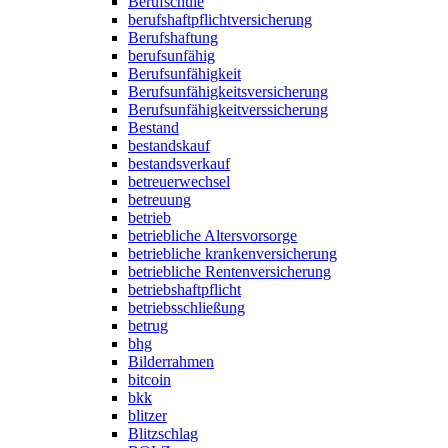
Berufschule
berufshaftpflichtversicherung
Berufshaftung
berufsunfähig
Berufsunfähigkeit
Berufsunfähigkeitsversicherung
Berufsunfähigkeitverssicherung
Bestand
bestandskauf
bestandsverkauf
betreuerwechsel
betreuung
betrieb
betriebliche Altersvorsorge
betriebliche krankenversicherung
betriebliche Rentenversicherung
betriebshaftpflicht
betriebsschließung
betrug
bhg
Bilderrahmen
bitcoin
bkk
blitzer
Blitzschlag