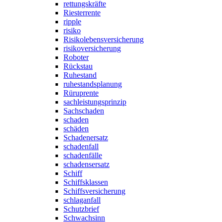
rettungskräfte
Riesterrente
ripple
risiko
Risikolebensversicherung
risikoversicherung
Roboter
Rückstau
Ruhestand
ruhestandsplanung
Rüruprente
sachleistungsprinzip
Sachschaden
schaden
schäden
Schadenersatz
schadenfall
schadenfälle
schadensersatz
Schiff
Schiffsklassen
Schiffsversicherung
schlaganfall
Schutzbrief
Schwachsinn