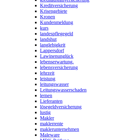
Kreditversicherung
Krisengebiete
Kronen
Kundenmeldung
kurs
landespflegegeld
landshut
langlebigkeit
Lappersdorf
Lawinenunglück
lebenserwartung.
lebensversicherung
lehrzeit
leistung
leitungswasser
Leitungswasserschaden
lernen
Lieferanten
lösegeldversicherung
lustig
Makler
maklerrente
maklerunternehmen
Maleware