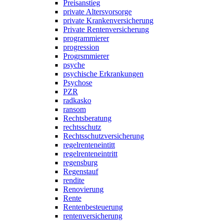
Preisanstieg
private Altersvorsorge
private Krankenversicherung
Private Rentenversicherung
programmierer
progression
Progrsmmierer
psyche
psychische Erkrankungen
Psychose
PZR
radkasko
ransom
Rechtsberatung
rechtsschutz
Rechtsschutzversicherung
regelrenteneintitt
regelrenteneintritt
regensburg
Regenstauf
rendite
Renovierung
Rente
Rentenbesteuerung
rentenversicherung