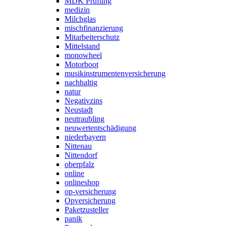
MDK Prüfung
medizin
Milchglas
mischfinanzierung
Mitarbeiterschutz
Mittelstand
monowheel
Motorboot
musikinstrumentenversicherung
nachhaltig
natur
Negativzins
Neustadt
neutraubling
neuwertentschädigung
niederbayern
Nittenau
Nittendorf
oberpfalz
online
onlineshop
op-versicherung
Opversicherung
Paketzusteller
panik