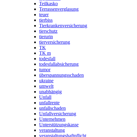
Teilkasko
Terrassenverglasung
teuer
tierbiss
Tierkrankenversicherung
tierschutz
tierurin
tierversicherung
TK
TK m
todesfall
todesfallabsicherung
tumor
überspannungsschaden
ukraine
umwelt
unabhängig
Unfall
unfallrente
unfallschaden
Unfallversicherung
Unternehmen
Unterstützungskasse
veranstaltung
veranstaltungshaftpflicht