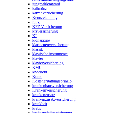
jungmakleraward
kallmünz
katzenversicherung
Kennzeichnung
KFZ
KFZ Versicherung
kfzversicherung
KI
kidnapping
klarinettenversicherung
klassik
klassische instrumente
klavier
klavierversicherung
KMU
knockout
Konto
Kostenerstattungsprinzip
krankenhausversicherung
Krankenversicherung
krankenzusatz
krankenzusatzversicherung
krankheit
krebs
kreditausfallversicherung