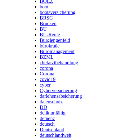
BOLZ
boot
bootsversicherung
BRSG
Brücken
BU
BU-Rente
Burglengenfeld
bürokratie
Büromanagement
BZML
chefarztbehandlung
corona
Corona.
covid19
cyber
Cyberversicherung
darlehensabsicherung
datenschutz
DD
deliktunfähig
demenz
deutsch
Deutschland
deutschlandweit