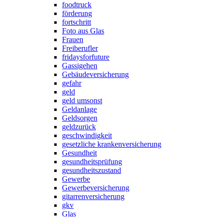
foodtruck
förderung
fortschritt
Foto aus Glas
Frauen
Freiberufler
fridaysforfuture
Gassigehen
Gebäudeversicherung
gefahr
geld
geld umsonst
Geldanlage
Geldsorgen
geldzurück
geschwindigkeit
gesetzliche krankenversicherung
Gesundheit
gesundheitsprüfung
gesundheitszustand
Gewerbe
Gewerbeversicherung
gitarrenversicherung
gkv
Glas