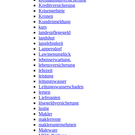
Kreditversicherung
Krisengebiete
Kronen
Kundenmeldung
kurs
landespflegegeld
landshut
langlebigkeit
Lappersdorf
Lawinenunglück
lebenserwartung.
lebensversicherung
lehrzeit
leistung
leitungswasser
Leitungswasserschaden
lernen
Lieferanten
lösegeldversicherung
lustig
Makler
maklerrente
maklerunternehmen
Maleware