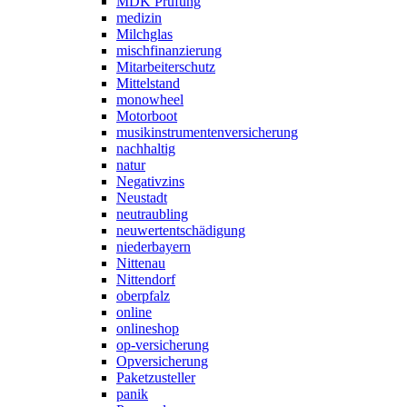
MDK Prüfung
medizin
Milchglas
mischfinanzierung
Mitarbeiterschutz
Mittelstand
monowheel
Motorboot
musikinstrumentenversicherung
nachhaltig
natur
Negativzins
Neustadt
neutraubling
neuwertentschädigung
niederbayern
Nittenau
Nittendorf
oberpfalz
online
onlineshop
op-versicherung
Opversicherung
Paketzusteller
panik