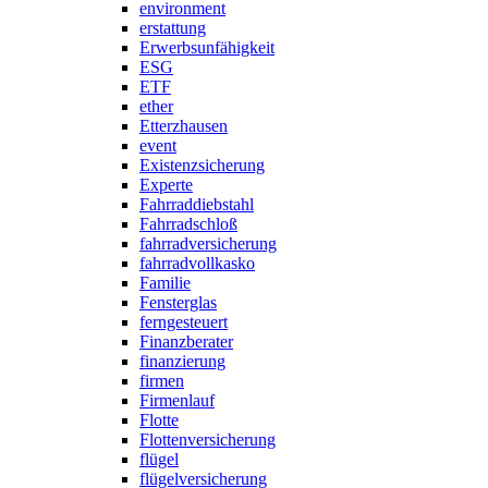
environment
erstattung
Erwerbsunfähigkeit
ESG
ETF
ether
Etterzhausen
event
Existenzsicherung
Experte
Fahrraddiebstahl
Fahrradschloß
fahrradversicherung
fahrradvollkasko
Familie
Fensterglas
ferngesteuert
Finanzberater
finanzierung
firmen
Firmenlauf
Flotte
Flottenversicherung
flügel
flügelversicherung