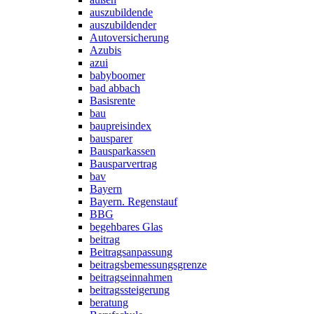
auszubildende
auszubildender
Autoversicherung
Azubis
azui
babyboomer
bad abbach
Basisrente
bau
baupreisindex
bausparer
Bausparkassen
Bausparvertrag
bav
Bayern
Bayern. Regenstauf
BBG
begehbares Glas
beitrag
Beitragsanpassung
beitragsbemessungsgrenze
beitragseinnahmen
beitragssteigerung
beratung