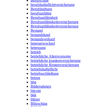
Berufschule
berufshaftpflichtversicherung
Berufshaftung
berufsunfähig
Berufsunfähigkeit
Berufsunfähigkeitsversicherung
Berufsunfähigkeitverssicherung
Bestand
bestandskauf
bestandsverkauf
betreuerwechsel
betreuung
betrieb
betriebliche Altersvorsorge
betriebliche krankenversicherung
betriebliche Rentenversicherung
betriebshaftpflicht
betriebsschließung
betrug
bhg
Bilderrahmen
bitcoin
bkk
blitzer
Blitzschlag