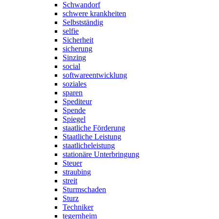
Schwandorf
schwere krankheiten
Selbstständig
selfie
Sicherheit
sicherung
Sinzing
social
softwareentwicklung
soziales
sparen
Spediteur
Spende
Spiegel
staatliche Förderung
Staatliche Leistung
staatlicheleistung
stationäre Unterbringung
Steuer
straubing
streit
Sturmschaden
Sturz
Techniker
tegernheim