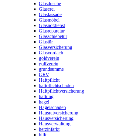
Glasdusche
Glaserei
Glasfassade
Glasmöbel
Glasnotdienst
Glasreparatur
Glasschiebetür
Glastür
Glasversicherung
Glasvordach
goldverein
golfverein
grundsumme
GRV
Haftpflicht
haftpflichtschaden
Haftpflichtversicherung
haftung
hagel
Hagelschaden
Hausratversicherung
Hausversicherung
Hausverwaltung
herzinfarkt
hilfe