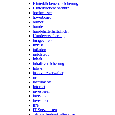
Hinterbliebenenabsicherung
Hinterbliebenenschutz
hochwasser
hoverboard
humor
hunde
hundehalterhaftpflicht
Hundeversicherung
imagevideo
Imbiss
inflation
ingolstadt
Inhalt
inhaltsversicherung
Inlays
insolvenzverwalter
instabil
instrumente
Internet
investieren
investition
investment
Irre
IT Spezialisten
Jahresarbeitsentgeltgrenze