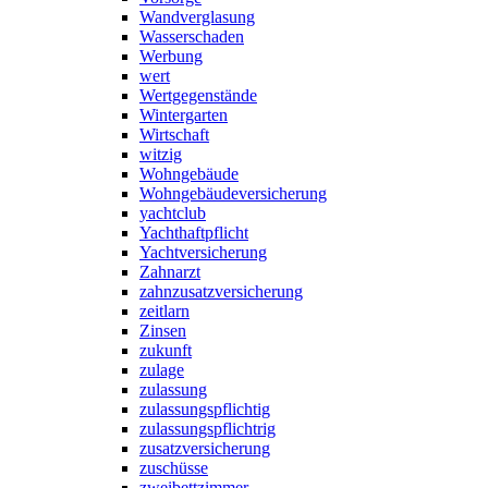
Wandverglasung
Wasserschaden
Werbung
wert
Wertgegenstände
Wintergarten
Wirtschaft
witzig
Wohngebäude
Wohngebäudeversicherung
yachtclub
Yachthaftpflicht
Yachtversicherung
Zahnarzt
zahnzusatzversicherung
zeitlarn
Zinsen
zukunft
zulage
zulassung
zulassungspflichtig
zulassungspflichtrig
zusatzversicherung
zuschüsse
zweibettzimmer