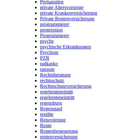
Preisanstieg
private Altersvorsorge
private Krankenversicherung
Private Rentenversicherung
programmierer
progression
Progrsmmierer
psyche
psychische Erkrankungen
Psychose
PZR
radkasko
ransom
Rechtsberatung
rechtsschutz
Rechtsschutzversicherung
regelrenteneintitt
regelrenteneintritt
regensburg
Regenstauf
rendite
Renovierung
Rente
Rentenbesteuerung
rentenversicherung