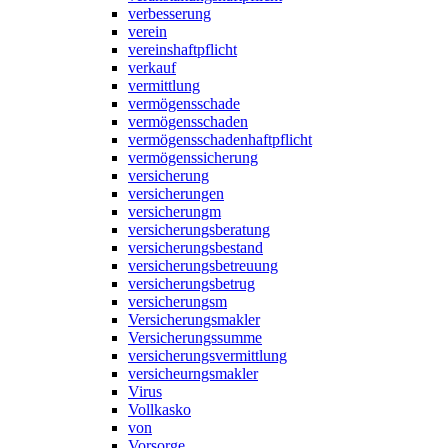
verbesserung
verein
vereinshaftpflicht
verkauf
vermittlung
vermögensschade
vermögensschaden
vermögensschadenhaftpflicht
vermögenssicherung
versicherung
versicherungen
versicherungm
versicherungsberatung
versicherungsbestand
versicherungsbetreuung
versicherungsbetrug
versicherungsm
Versicherungsmakler
Versicherungssumme
versicherungsvermittlung
versicheurngsmakler
Virus
Vollkasko
von
Vorsorge