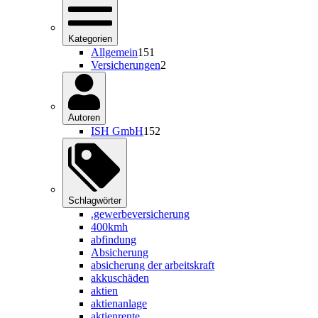
Kategorien
Allgemein
151
Versicherungen
2
Autoren
ISH GmbH
152
Schlagwörter
.gewerbeversicherung
400kmh
abfindung
Absicherung
absicherung der arbeitskraft
akkuschäden
aktien
aktienanlage
aktienrente