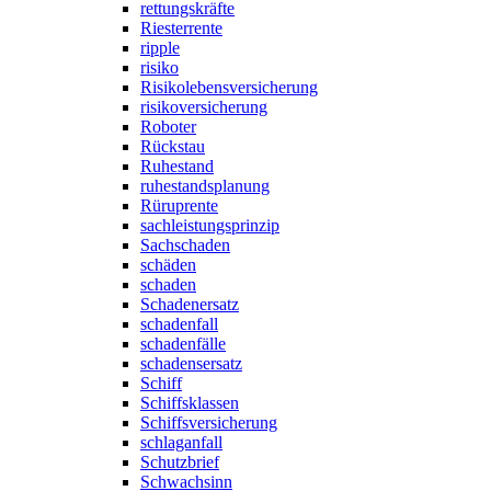
rettungskräfte
Riesterrente
ripple
risiko
Risikolebensversicherung
risikoversicherung
Roboter
Rückstau
Ruhestand
ruhestandsplanung
Rüruprente
sachleistungsprinzip
Sachschaden
schäden
schaden
Schadenersatz
schadenfall
schadenfälle
schadensersatz
Schiff
Schiffsklassen
Schiffsversicherung
schlaganfall
Schutzbrief
Schwachsinn