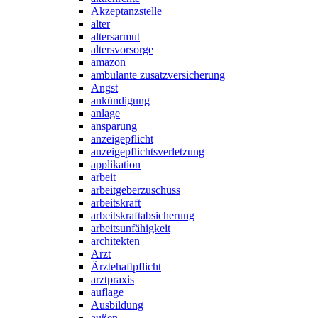
Akzeptanzstelle
alter
altersarmut
altersvorsorge
amazon
ambulante zusatzversicherung
Angst
ankündigung
anlage
ansparung
anzeigepflicht
anzeigepflichtsverletzung
applikation
arbeit
arbeitgeberzuschuss
arbeitskraft
arbeitskraftabsicherung
arbeitsunfähigkeit
architekten
Arzt
Ärztehaftpflicht
arztpraxis
auflage
Ausbildung
außen