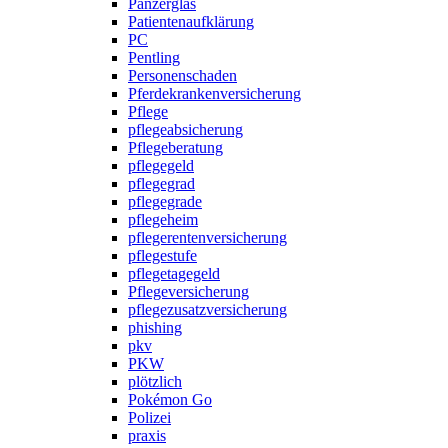
Panzerglas
Patientenaufklärung
PC
Pentling
Personenschaden
Pferdekrankenversicherung
Pflege
pflegeabsicherung
Pflegeberatung
pflegegeld
pflegegrad
pflegegrade
pflegeheim
pflegerentenversicherung
pflegestufe
pflegetagegeld
Pflegeversicherung
pflegezusatzversicherung
phishing
pkv
PKW
plötzlich
Pokémon Go
Polizei
praxis