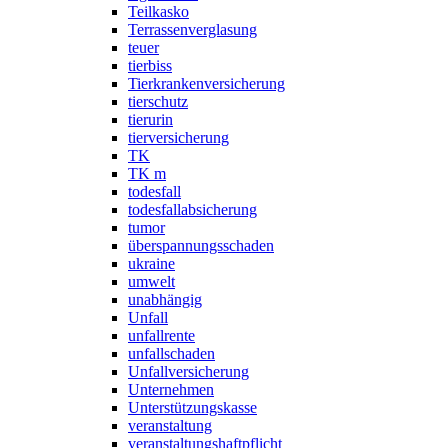
Teilkasko
Terrassenverglasung
teuer
tierbiss
Tierkrankenversicherung
tierschutz
tierurin
tierversicherung
TK
TK m
todesfall
todesfallabsicherung
tumor
überspannungsschaden
ukraine
umwelt
unabhängig
Unfall
unfallrente
unfallschaden
Unfallversicherung
Unternehmen
Unterstützungskasse
veranstaltung
veranstaltungshaftpflicht