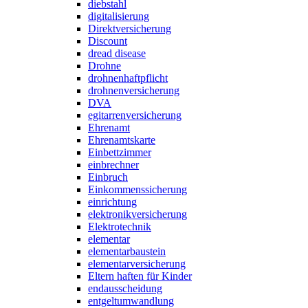
diebstahl
digitalisierung
Direktversicherung
Discount
dread disease
Drohne
drohnenhaftpflicht
drohnenversicherung
DVA
egitarrenversicherung
Ehrenamt
Ehrenamtskarte
Einbettzimmer
einbrechner
Einbruch
Einkommenssicherung
einrichtung
elektronikversicherung
Elektrotechnik
elementar
elementarbaustein
elementarversicherung
Eltern haften für Kinder
endausscheidung
entgeltumwandlung