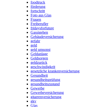
foodtruck
förderung
fortschritt
Foto aus Glas
Frauen
Freiberufler
fridaysforfuture
Gassigehen
Gebäudeversicherung
gefahr
geld
geld umsonst
Geldanlage
Geldsorgen
geldzurück
geschwindigkeit
gesetzliche krankenversicherung
Gesundheit
gesundheitsprüfung
gesundheitszustand
Gewerbe
Gewerbeversicherung
gitarrenversicherung
gkv
Glas