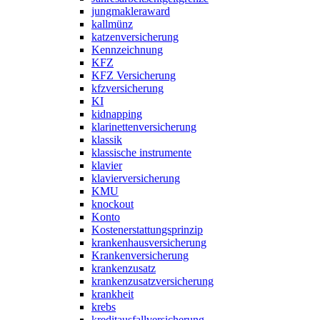
jungmakleraward
kallmünz
katzenversicherung
Kennzeichnung
KFZ
KFZ Versicherung
kfzversicherung
KI
kidnapping
klarinettenversicherung
klassik
klassische instrumente
klavier
klavierversicherung
KMU
knockout
Konto
Kostenerstattungsprinzip
krankenhausversicherung
Krankenversicherung
krankenzusatz
krankenzusatzversicherung
krankheit
krebs
kreditausfallversicherung