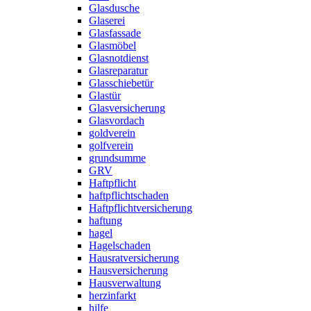
Glasdusche
Glaserei
Glasfassade
Glasmöbel
Glasnotdienst
Glasreparatur
Glasschiebetür
Glastür
Glasversicherung
Glasvordach
goldverein
golfverein
grundsumme
GRV
Haftpflicht
haftpflichtschaden
Haftpflichtversicherung
haftung
hagel
Hagelschaden
Hausratversicherung
Hausversicherung
Hausverwaltung
herzinfarkt
hilfe