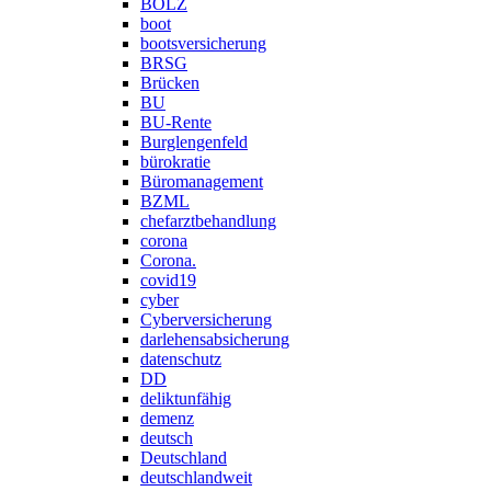
BOLZ
boot
bootsversicherung
BRSG
Brücken
BU
BU-Rente
Burglengenfeld
bürokratie
Büromanagement
BZML
chefarztbehandlung
corona
Corona.
covid19
cyber
Cyberversicherung
darlehensabsicherung
datenschutz
DD
deliktunfähig
demenz
deutsch
Deutschland
deutschlandweit