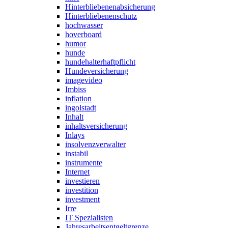
Hinterbliebenenabsicherung
Hinterbliebenenschutz
hochwasser
hoverboard
humor
hunde
hundehalterhaftpflicht
Hundeversicherung
imagevideo
Imbiss
inflation
ingolstadt
Inhalt
inhaltsversicherung
Inlays
insolvenzverwalter
instabil
instrumente
Internet
investieren
investition
investment
Irre
IT Spezialisten
Jahresarbeitsentgeltgrenze