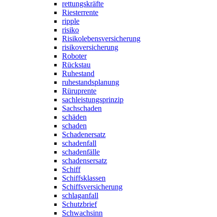
rettungskräfte
Riesterrente
ripple
risiko
Risikolebensversicherung
risikoversicherung
Roboter
Rückstau
Ruhestand
ruhestandsplanung
Rüruprente
sachleistungsprinzip
Sachschaden
schäden
schaden
Schadenersatz
schadenfall
schadenfälle
schadensersatz
Schiff
Schiffsklassen
Schiffsversicherung
schlaganfall
Schutzbrief
Schwachsinn