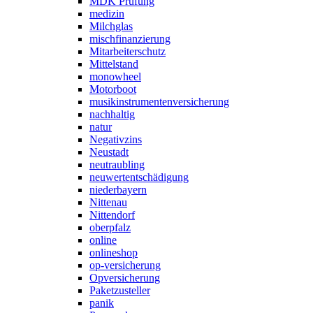
MDK Prüfung
medizin
Milchglas
mischfinanzierung
Mitarbeiterschutz
Mittelstand
monowheel
Motorboot
musikinstrumentenversicherung
nachhaltig
natur
Negativzins
Neustadt
neutraubling
neuwertentschädigung
niederbayern
Nittenau
Nittendorf
oberpfalz
online
onlineshop
op-versicherung
Opversicherung
Paketzusteller
panik