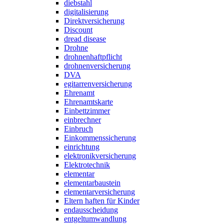
diebstahl
digitalisierung
Direktversicherung
Discount
dread disease
Drohne
drohnenhaftpflicht
drohnenversicherung
DVA
egitarrenversicherung
Ehrenamt
Ehrenamtskarte
Einbettzimmer
einbrechner
Einbruch
Einkommenssicherung
einrichtung
elektronikversicherung
Elektrotechnik
elementar
elementarbaustein
elementarversicherung
Eltern haften für Kinder
endausscheidung
entgeltumwandlung