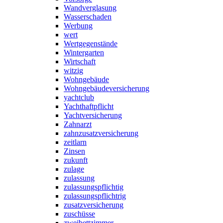
Wandverglasung
Wasserschaden
Werbung
wert
Wertgegenstände
Wintergarten
Wirtschaft
witzig
Wohngebäude
Wohngebäudeversicherung
yachtclub
Yachthaftpflicht
Yachtversicherung
Zahnarzt
zahnzusatzversicherung
zeitlarn
Zinsen
zukunft
zulage
zulassung
zulassungspflichtig
zulassungspflichtrig
zusatzversicherung
zuschüsse
zweibettzimmer