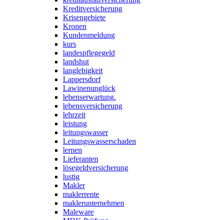
Kreditversicherung
Krisengebiete
Kronen
Kundenmeldung
kurs
landespflegegeld
landshut
langlebigkeit
Lappersdorf
Lawinenunglück
lebenserwartung.
lebensversicherung
lehrzeit
leistung
leitungswasser
Leitungswasserschaden
lernen
Lieferanten
lösegeldversicherung
lustig
Makler
maklerrente
maklerunternehmen
Maleware