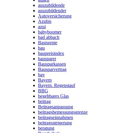
auszubildende
auszubildender
Autoversicherung
Azubis
azui
babyboomer
bad abbach
Basisrente
bau
baupreisindex
bausparer
Bausparkassen
Bausparvertrag
bav
Bayern
Bayern. Regenstauf
BBG
begehbares Glas
beitrag
Beitragsanpassung
beitragsbemessungsgrenze
beitragseinnahmen
beitragssteigerung
beratung