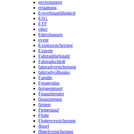
environment
erstattung
Erwerbsunfähigkeit
ESG
ETF
ether
Etterzhausen
event
Existenzsicherung
Experte
Fahrraddiebstahl
Fahrradschloß
fahrradversicherung
fahrradvollkasko
Familie
Fensterglas
ferngesteuert
Finanzberater
finanzierung
firmen
Firmenlauf
Flotte
Flottenversicherung
flügel
flügelversicherung