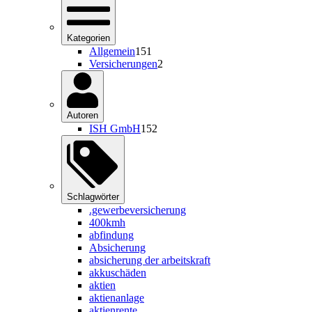
Kategorien
Allgemein
151
Versicherungen
2
Autoren
ISH GmbH
152
Schlagwörter
.gewerbeversicherung
400kmh
abfindung
Absicherung
absicherung der arbeitskraft
akkuschäden
aktien
aktienanlage
aktienrente