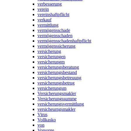
verbesserung
verein
vereinshaftpflicht
verkauf
vermittlung
vermögensschade
vermögensschaden
vermögensschadenhaftpflicht
vermögenssicherung
versicherung
versicherungen
versicherungm
versicherungsberatung
versicherungsbestand
versicherungsbetreuung
versicherungsbetrug
versicherungsm
Versicherungsmakler
Versicherungssumme
versicherungsvermittlung
versicheurngsmakler
Virus
Vollkasko
von
Vorsorge