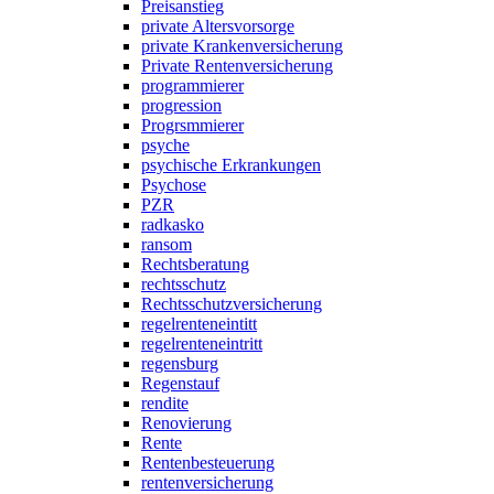
Preisanstieg
private Altersvorsorge
private Krankenversicherung
Private Rentenversicherung
programmierer
progression
Progrsmmierer
psyche
psychische Erkrankungen
Psychose
PZR
radkasko
ransom
Rechtsberatung
rechtsschutz
Rechtsschutzversicherung
regelrenteneintitt
regelrenteneintritt
regensburg
Regenstauf
rendite
Renovierung
Rente
Rentenbesteuerung
rentenversicherung