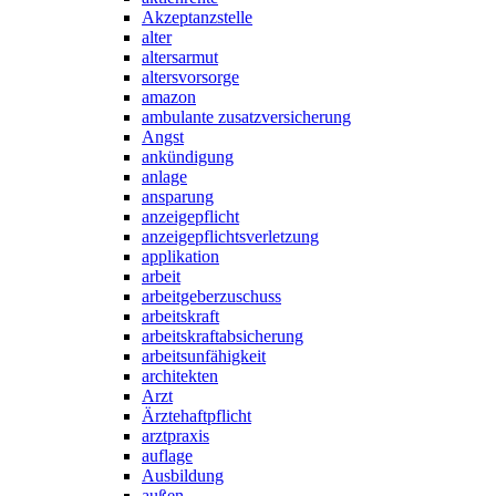
Akzeptanzstelle
alter
altersarmut
altersvorsorge
amazon
ambulante zusatzversicherung
Angst
ankündigung
anlage
ansparung
anzeigepflicht
anzeigepflichtsverletzung
applikation
arbeit
arbeitgeberzuschuss
arbeitskraft
arbeitskraftabsicherung
arbeitsunfähigkeit
architekten
Arzt
Ärztehaftpflicht
arztpraxis
auflage
Ausbildung
außen