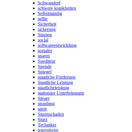
Schwandorf
schwere krankheiten
Selbstständig
selfie
Sicherheit
sicherung
Sinzing
social
softwareentwicklung
soziales
sparen
Spediteur
Spende
Spiegel
staatliche Förderung
Staatliche Leistung
staatlicheleistung
stationäre Unterbringung
Steuer
straubing
streit
Sturmschaden
Sturz
Techniker
tegernheim