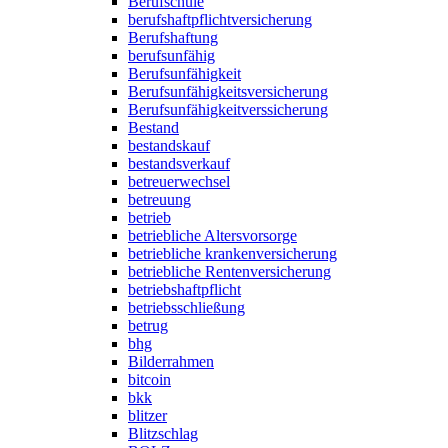
Berufschule
berufshaftpflichtversicherung
Berufshaftung
berufsunfähig
Berufsunfähigkeit
Berufsunfähigkeitsversicherung
Berufsunfähigkeitverssicherung
Bestand
bestandskauf
bestandsverkauf
betreuerwechsel
betreuung
betrieb
betriebliche Altersvorsorge
betriebliche krankenversicherung
betriebliche Rentenversicherung
betriebshaftpflicht
betriebsschließung
betrug
bhg
Bilderrahmen
bitcoin
bkk
blitzer
Blitzschlag