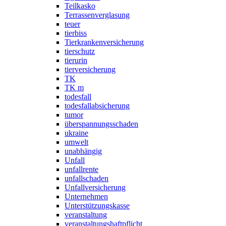
Teilkasko
Terrassenverglasung
teuer
tierbiss
Tierkrankenversicherung
tierschutz
tierurin
tierversicherung
TK
TK m
todesfall
todesfallabsicherung
tumor
überspannungsschaden
ukraine
umwelt
unabhängig
Unfall
unfallrente
unfallschaden
Unfallversicherung
Unternehmen
Unterstützungskasse
veranstaltung
veranstaltungshaftpflicht