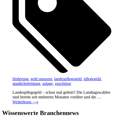
förderung
,
geld umsonst
,
landespflegegeld
,
pflegegeld
,
staatlicheleistung
,
zulage
,
zuschüsse
Landespflegegeld – schon mal gehört? Die Landtagswahlen
sind bereits seit mehreren Monaten vorüber und die …
Weiterlesen
⟶
Wissenswerte Branchennews