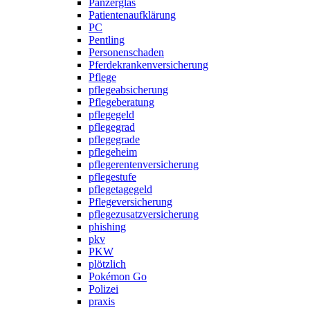
Panzerglas
Patientenaufklärung
PC
Pentling
Personenschaden
Pferdekrankenversicherung
Pflege
pflegeabsicherung
Pflegeberatung
pflegegeld
pflegegrad
pflegegrade
pflegeheim
pflegerentenversicherung
pflegestufe
pflegetagegeld
Pflegeversicherung
pflegezusatzversicherung
phishing
pkv
PKW
plötzlich
Pokémon Go
Polizei
praxis