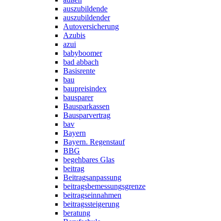
auszubildende
auszubildender
Autoversicherung
Azubis
azui
babyboomer
bad abbach
Basisrente
bau
baupreisindex
bausparer
Bausparkassen
Bausparvertrag
bav
Bayern
Bayern. Regenstauf
BBG
begehbares Glas
beitrag
Beitragsanpassung
beitragsbemessungsgrenze
beitragseinnahmen
beitragssteigerung
beratung