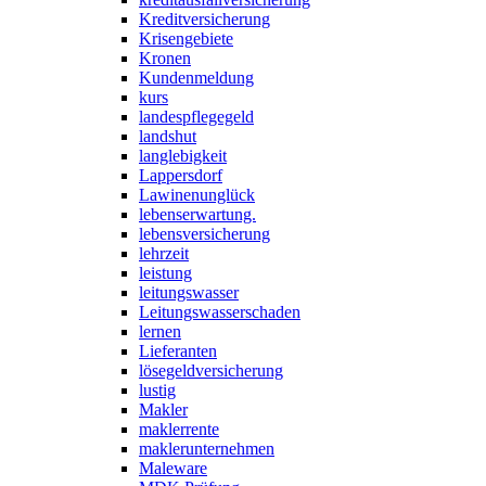
Kreditversicherung
Krisengebiete
Kronen
Kundenmeldung
kurs
landespflegegeld
landshut
langlebigkeit
Lappersdorf
Lawinenunglück
lebenserwartung.
lebensversicherung
lehrzeit
leistung
leitungswasser
Leitungswasserschaden
lernen
Lieferanten
lösegeldversicherung
lustig
Makler
maklerrente
maklerunternehmen
Maleware