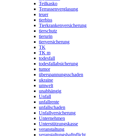
Teilkasko
Terrassenverglasung
teuer
tierbiss
Tierkrankenversicherung
tierschutz
tierurin
tierversicherung
TK
TK m
todesfall
todesfallabsicherung
tumor
überspannungsschaden
ukraine
umwelt
unabhängig
Unfall
unfallrente
unfallschaden
Unfallversicherung
Unternehmen
Unterstützungskasse
veranstaltung
veranstaltungshaftpflicht