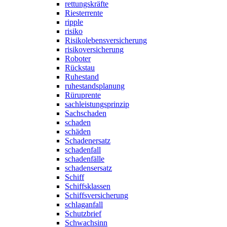
rettungskräfte
Riesterrente
ripple
risiko
Risikolebensversicherung
risikoversicherung
Roboter
Rückstau
Ruhestand
ruhestandsplanung
Rüruprente
sachleistungsprinzip
Sachschaden
schaden
schäden
Schadenersatz
schadenfall
schadenfälle
schadensersatz
Schiff
Schiffsklassen
Schiffsversicherung
schlaganfall
Schutzbrief
Schwachsinn