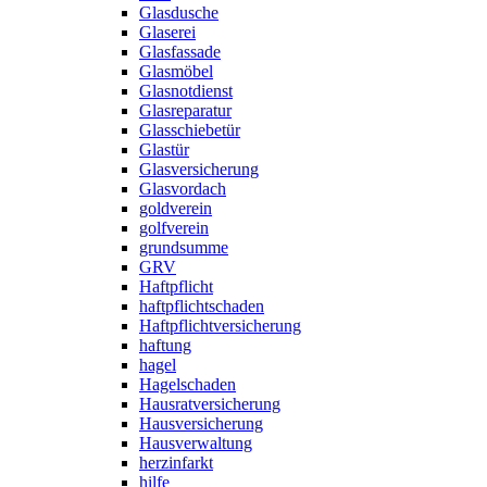
Glasdusche
Glaserei
Glasfassade
Glasmöbel
Glasnotdienst
Glasreparatur
Glasschiebetür
Glastür
Glasversicherung
Glasvordach
goldverein
golfverein
grundsumme
GRV
Haftpflicht
haftpflichtschaden
Haftpflichtversicherung
haftung
hagel
Hagelschaden
Hausratversicherung
Hausversicherung
Hausverwaltung
herzinfarkt
hilfe