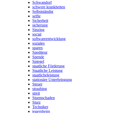
Schwandorf
schwere krankheiten
Selbstständig
selfie
Sicherheit
sicherung
Sinzing
social
softwareentwicklung
soziales
sparen
Spediteur
Spende
Spiegel
staatliche Förderung
Staatliche Leistung
staatlicheleistung
stationäre Unterbringung
Steuer
straubing
streit
Sturmschaden
Sturz
Techniker
tegernheim