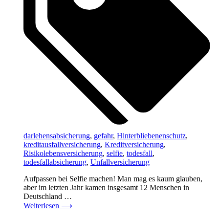
darlehensabsicherung
,
gefahr
,
Hinterbliebenenschutz
,
kreditausfallversicherung
,
Kreditversicherung
,
Risikolebensversicherung
,
selfie
,
todesfall
,
todesfallabsicherung
,
Unfallversicherung
Aufpassen bei Selfie machen! Man mag es kaum glauben,
aber im letzten Jahr kamen insgesamt 12 Menschen in
Deutschland …
Weiterlesen
⟶