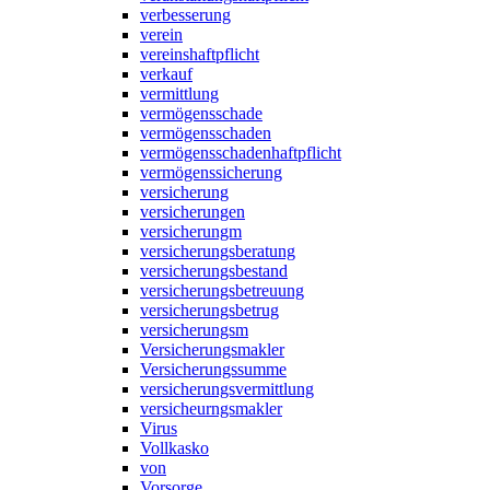
verbesserung
verein
vereinshaftpflicht
verkauf
vermittlung
vermögensschade
vermögensschaden
vermögensschadenhaftpflicht
vermögenssicherung
versicherung
versicherungen
versicherungm
versicherungsberatung
versicherungsbestand
versicherungsbetreuung
versicherungsbetrug
versicherungsm
Versicherungsmakler
Versicherungssumme
versicherungsvermittlung
versicheurngsmakler
Virus
Vollkasko
von
Vorsorge