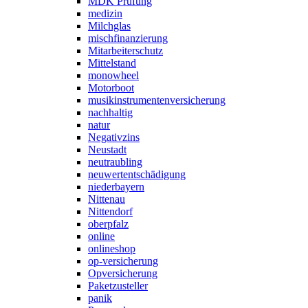
MDK Prüfung
medizin
Milchglas
mischfinanzierung
Mitarbeiterschutz
Mittelstand
monowheel
Motorboot
musikinstrumentenversicherung
nachhaltig
natur
Negativzins
Neustadt
neutraubling
neuwertentschädigung
niederbayern
Nittenau
Nittendorf
oberpfalz
online
onlineshop
op-versicherung
Opversicherung
Paketzusteller
panik