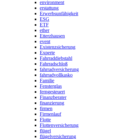
environment
erstattung
Erwerbsunfähigkeit
ESG
ETF
ether
Etterzhausen
event
Existenzsicherung
Experte
Fahrraddiebstahl
Fahrradschloß
fahrradversicherung
fahrradvollkasko
Familie
Fensterglas
ferngesteuert
Finanzberater
finanzierung
firmen
Firmenlauf
Flotte
Flottenversicherung
flügel
flügelversicherung