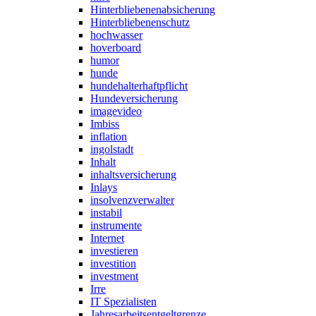
Hinterbliebenenabsicherung
Hinterbliebenenschutz
hochwasser
hoverboard
humor
hunde
hundehalterhaftpflicht
Hundeversicherung
imagevideo
Imbiss
inflation
ingolstadt
Inhalt
inhaltsversicherung
Inlays
insolvenzverwalter
instabil
instrumente
Internet
investieren
investition
investment
Irre
IT Spezialisten
Jahresarbeitsentgeltgrenze