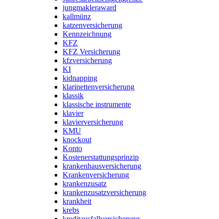
jungmakleraward
kallmünz
katzenversicherung
Kennzeichnung
KFZ
KFZ Versicherung
kfzversicherung
KI
kidnapping
klarinettenversicherung
klassik
klassische instrumente
klavier
klavierversicherung
KMU
knockout
Konto
Kostenerstattungsprinzip
krankenhausversicherung
Krankenversicherung
krankenzusatz
krankenzusatzversicherung
krankheit
krebs
kreditausfallversicherung