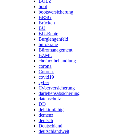
BOLZ
boot
bootsversicherung
BRSG
Brücken
BU
BU-Rente
Burglengenfeld
bürokratie
Büromanagement
BZML
chefarztbehandlung
corona
Corona.
covid19
cyber
Cyberversicherung
darlehensabsicherung
datenschutz
DD
deliktunfähig
demenz
deutsch
Deutschland
deutschlandweit