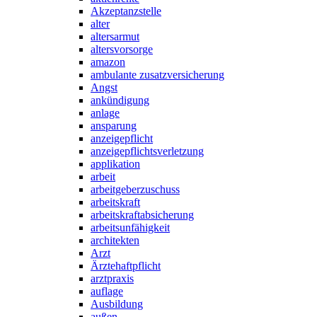
Akzeptanzstelle
alter
altersarmut
altersvorsorge
amazon
ambulante zusatzversicherung
Angst
ankündigung
anlage
ansparung
anzeigepflicht
anzeigepflichtsverletzung
applikation
arbeit
arbeitgeberzuschuss
arbeitskraft
arbeitskraftabsicherung
arbeitsunfähigkeit
architekten
Arzt
Ärztehaftpflicht
arztpraxis
auflage
Ausbildung
außen