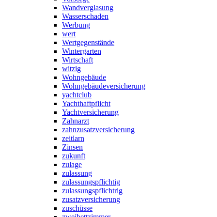
Wandverglasung
Wasserschaden
Werbung
wert
Wertgegenstände
Wintergarten
Wirtschaft
witzig
Wohngebäude
Wohngebäudeversicherung
yachtclub
Yachthaftpflicht
Yachtversicherung
Zahnarzt
zahnzusatzversicherung
zeitlarn
Zinsen
zukunft
zulage
zulassung
zulassungspflichtig
zulassungspflichtrig
zusatzversicherung
zuschüsse
zweibettzimmer