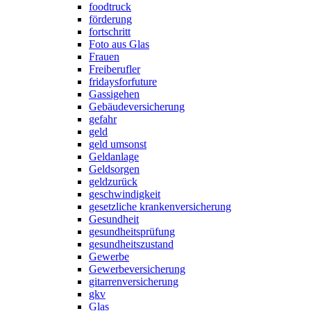
foodtruck
förderung
fortschritt
Foto aus Glas
Frauen
Freiberufler
fridaysforfuture
Gassigehen
Gebäudeversicherung
gefahr
geld
geld umsonst
Geldanlage
Geldsorgen
geldzurück
geschwindigkeit
gesetzliche krankenversicherung
Gesundheit
gesundheitsprüfung
gesundheitszustand
Gewerbe
Gewerbeversicherung
gitarrenversicherung
gkv
Glas