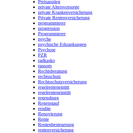
Preisanstieg
private Altersvorsorge
private Krankenversicherung
Private Rentenversicherung
programmierer
progression
Progrsmmierer
psyche
psychische Erkrankungen
Psychose
PZR
radkasko
ransom
Rechtsberatung
rechtsschutz
Rechtsschutzversicherung
regelrenteneintitt
regelrenteneintritt
regensburg
Regenstauf
rendite
Renovierung
Rente
Rentenbesteuerung
rentenversicherung