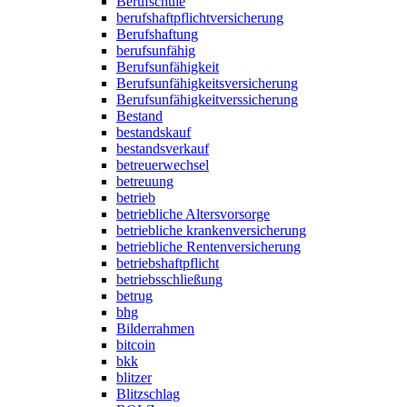
Berufschule
berufshaftpflichtversicherung
Berufshaftung
berufsunfähig
Berufsunfähigkeit
Berufsunfähigkeitsversicherung
Berufsunfähigkeitverssicherung
Bestand
bestandskauf
bestandsverkauf
betreuerwechsel
betreuung
betrieb
betriebliche Altersvorsorge
betriebliche krankenversicherung
betriebliche Rentenversicherung
betriebshaftpflicht
betriebsschließung
betrug
bhg
Bilderrahmen
bitcoin
bkk
blitzer
Blitzschlag