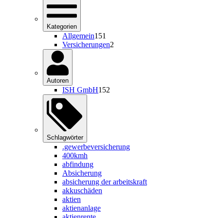
Kategorien
Allgemein
151
Versicherungen
2
Autoren
ISH GmbH
152
Schlagwörter
.gewerbeversicherung
400kmh
abfindung
Absicherung
absicherung der arbeitskraft
akkuschäden
aktien
aktienanlage
aktienrente