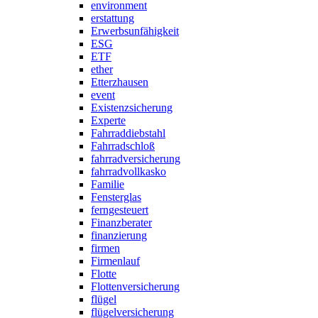
environment
erstattung
Erwerbsunfähigkeit
ESG
ETF
ether
Etterzhausen
event
Existenzsicherung
Experte
Fahrraddiebstahl
Fahrradschloß
fahrradversicherung
fahrradvollkasko
Familie
Fensterglas
ferngesteuert
Finanzberater
finanzierung
firmen
Firmenlauf
Flotte
Flottenversicherung
flügel
flügelversicherung