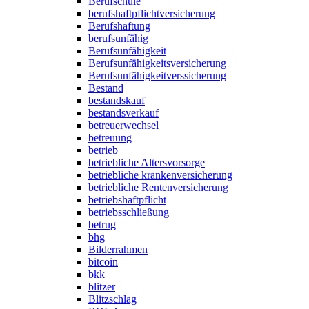
Berufschule
berufshaftpflichtversicherung
Berufshaftung
berufsunfähig
Berufsunfähigkeit
Berufsunfähigkeitsversicherung
Berufsunfähigkeitverssicherung
Bestand
bestandskauf
bestandsverkauf
betreuerwechsel
betreuung
betrieb
betriebliche Altersvorsorge
betriebliche krankenversicherung
betriebliche Rentenversicherung
betriebshaftpflicht
betriebsschließung
betrug
bhg
Bilderrahmen
bitcoin
bkk
blitzer
Blitzschlag