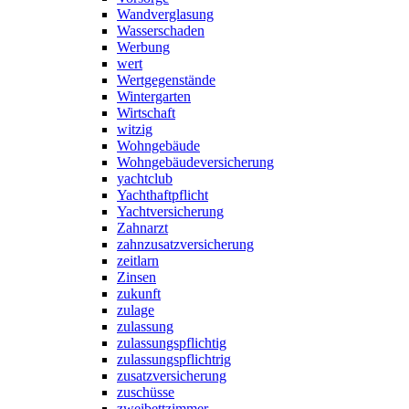
Wandverglasung
Wasserschaden
Werbung
wert
Wertgegenstände
Wintergarten
Wirtschaft
witzig
Wohngebäude
Wohngebäudeversicherung
yachtclub
Yachthaftpflicht
Yachtversicherung
Zahnarzt
zahnzusatzversicherung
zeitlarn
Zinsen
zukunft
zulage
zulassung
zulassungspflichtig
zulassungspflichtrig
zusatzversicherung
zuschüsse
zweibettzimmer