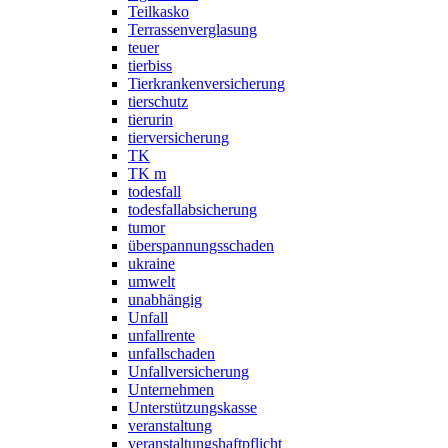
Teilkasko
Terrassenverglasung
teuer
tierbiss
Tierkrankenversicherung
tierschutz
tierurin
tierversicherung
TK
TK m
todesfall
todesfallabsicherung
tumor
überspannungsschaden
ukraine
umwelt
unabhängig
Unfall
unfallrente
unfallschaden
Unfallversicherung
Unternehmen
Unterstützungskasse
veranstaltung
veranstaltungshaftpflicht