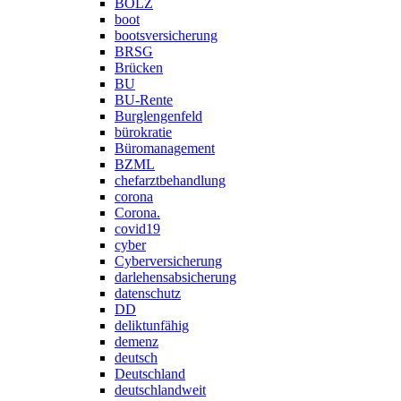
BOLZ
boot
bootsversicherung
BRSG
Brücken
BU
BU-Rente
Burglengenfeld
bürokratie
Büromanagement
BZML
chefarztbehandlung
corona
Corona.
covid19
cyber
Cyberversicherung
darlehensabsicherung
datenschutz
DD
deliktunfähig
demenz
deutsch
Deutschland
deutschlandweit