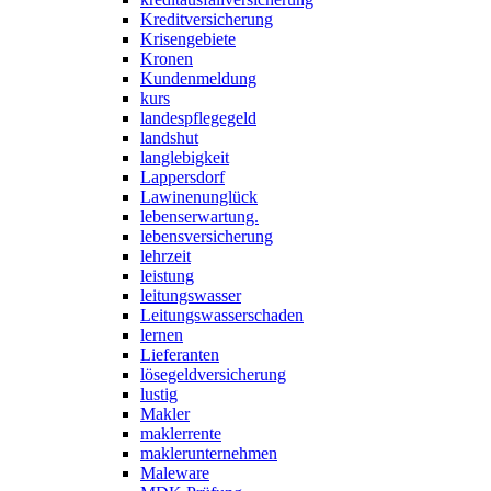
Kreditversicherung
Krisengebiete
Kronen
Kundenmeldung
kurs
landespflegegeld
landshut
langlebigkeit
Lappersdorf
Lawinenunglück
lebenserwartung.
lebensversicherung
lehrzeit
leistung
leitungswasser
Leitungswasserschaden
lernen
Lieferanten
lösegeldversicherung
lustig
Makler
maklerrente
maklerunternehmen
Maleware