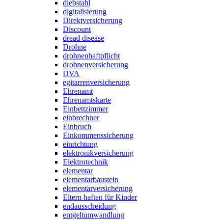
diebstahl
digitalisierung
Direktversicherung
Discount
dread disease
Drohne
drohnenhaftpflicht
drohnenversicherung
DVA
egitarrenversicherung
Ehrenamt
Ehrenamtskarte
Einbettzimmer
einbrechner
Einbruch
Einkommenssicherung
einrichtung
elektronikversicherung
Elektrotechnik
elementar
elementarbaustein
elementarversicherung
Eltern haften für Kinder
endausscheidung
entgeltumwandlung