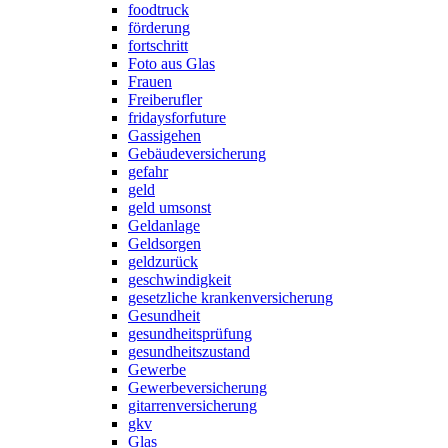
foodtruck
förderung
fortschritt
Foto aus Glas
Frauen
Freiberufler
fridaysforfuture
Gassigehen
Gebäudeversicherung
gefahr
geld
geld umsonst
Geldanlage
Geldsorgen
geldzurück
geschwindigkeit
gesetzliche krankenversicherung
Gesundheit
gesundheitsprüfung
gesundheitszustand
Gewerbe
Gewerbeversicherung
gitarrenversicherung
gkv
Glas