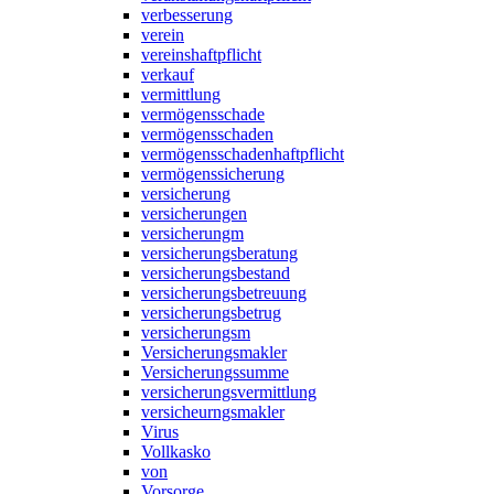
verbesserung
verein
vereinshaftpflicht
verkauf
vermittlung
vermögensschade
vermögensschaden
vermögensschadenhaftpflicht
vermögenssicherung
versicherung
versicherungen
versicherungm
versicherungsberatung
versicherungsbestand
versicherungsbetreuung
versicherungsbetrug
versicherungsm
Versicherungsmakler
Versicherungssumme
versicherungsvermittlung
versicheurngsmakler
Virus
Vollkasko
von
Vorsorge