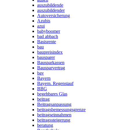
auszubildende
auszubildender
Autoversicherung
Azubis
azui
babyboomer
bad abbach
Basisrente
bau
baupreisindex
bausparer
Bausparkassen
Bausparvertrag
bav
Bayern
Bayern. Regenstauf
BBG
begehbares Glas
beitrag
Beitragsanpassung
beitragsbemessungsgrenze
beitragseinnahmen
beitragssteigerung
beratung