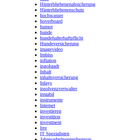
Hinterbliebenenabsicherung
Hinterbliebenenschutz
hochwasser
hoverboard
humor
hunde
hundehalterhaftpflicht
Hundeversicherung
imagevideo
Imbiss
inflation
ingolstadt
Inhalt
inhaltsversicherung
Inlays
insolvenzverwalter
instabil
instrumente
Internet
investieren
investition
investment
Irre
IT Spezialisten
Jahresarbeitsentgeltgrenze