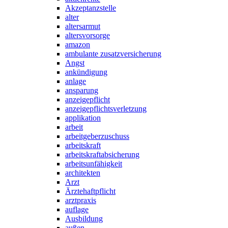
Akzeptanzstelle
alter
altersarmut
altersvorsorge
amazon
ambulante zusatzversicherung
Angst
ankündigung
anlage
ansparung
anzeigepflicht
anzeigepflichtsverletzung
applikation
arbeit
arbeitgeberzuschuss
arbeitskraft
arbeitskraftabsicherung
arbeitsunfähigkeit
architekten
Arzt
Ärztehaftpflicht
arztpraxis
auflage
Ausbildung
außen