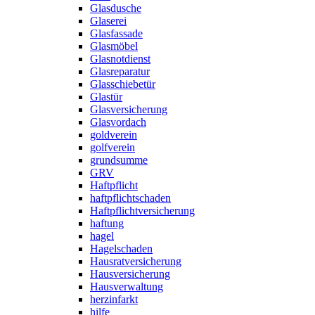
Glasdusche
Glaserei
Glasfassade
Glasmöbel
Glasnotdienst
Glasreparatur
Glasschiebetür
Glastür
Glasversicherung
Glasvordach
goldverein
golfverein
grundsumme
GRV
Haftpflicht
haftpflichtschaden
Haftpflichtversicherung
haftung
hagel
Hagelschaden
Hausratversicherung
Hausversicherung
Hausverwaltung
herzinfarkt
hilfe