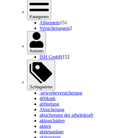
Kategorien
Allgemein
151
Versicherungen
2
Autoren
ISH GmbH
152
Schlagwörter
.gewerbeversicherung
400kmh
abfindung
Absicherung
absicherung der arbeitskraft
akkuschäden
aktien
aktienanlage
aktienrente