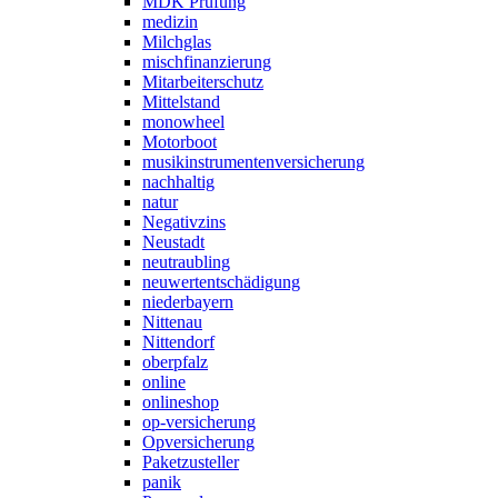
MDK Prüfung
medizin
Milchglas
mischfinanzierung
Mitarbeiterschutz
Mittelstand
monowheel
Motorboot
musikinstrumentenversicherung
nachhaltig
natur
Negativzins
Neustadt
neutraubling
neuwertentschädigung
niederbayern
Nittenau
Nittendorf
oberpfalz
online
onlineshop
op-versicherung
Opversicherung
Paketzusteller
panik