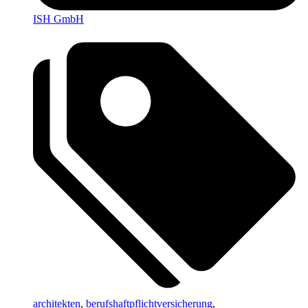
ISH GmbH
architekten
,
berufshaftpflichtversicherung
,