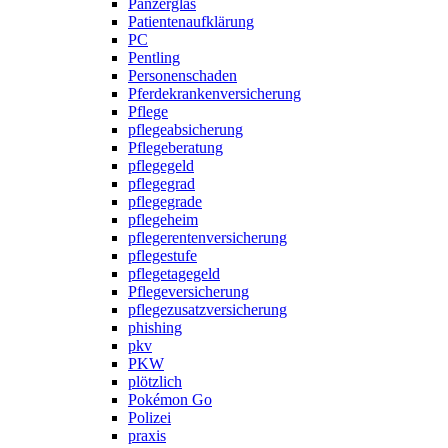
Panzerglas
Patientenaufklärung
PC
Pentling
Personenschaden
Pferdekrankenversicherung
Pflege
pflegeabsicherung
Pflegeberatung
pflegegeld
pflegegrad
pflegegrade
pflegeheim
pflegerentenversicherung
pflegestufe
pflegetagegeld
Pflegeversicherung
pflegezusatzversicherung
phishing
pkv
PKW
plötzlich
Pokémon Go
Polizei
praxis