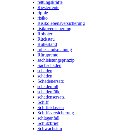
rettungskräfte
Riesterrente
ripple
risiko
Risikolebensversicherung
risikoversicherung
Roboter
Rückstau
Ruhestand
ruhestandsplanung
Rüruprente
sachleistungsprinzip
Sachschaden
schaden
schäden
Schadenersatz
schadenfall
schadenfälle
schadensersatz
Schiff
Schiffsklassen
Schiffsversicherung
schlaganfall
Schutzbrief
Schwachsinn