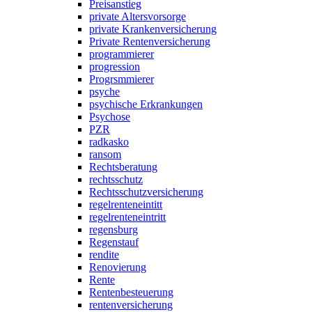
Preisanstieg
private Altersvorsorge
private Krankenversicherung
Private Rentenversicherung
programmierer
progression
Progrsmmierer
psyche
psychische Erkrankungen
Psychose
PZR
radkasko
ransom
Rechtsberatung
rechtsschutz
Rechtsschutzversicherung
regelrenteneintitt
regelrenteneintritt
regensburg
Regenstauf
rendite
Renovierung
Rente
Rentenbesteuerung
rentenversicherung