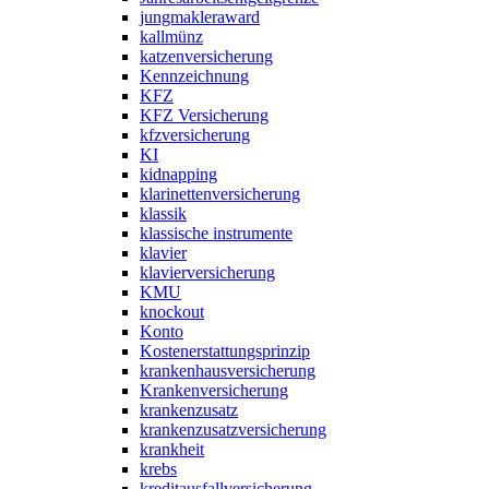
jungmakleraward
kallmünz
katzenversicherung
Kennzeichnung
KFZ
KFZ Versicherung
kfzversicherung
KI
kidnapping
klarinettenversicherung
klassik
klassische instrumente
klavier
klavierversicherung
KMU
knockout
Konto
Kostenerstattungsprinzip
krankenhausversicherung
Krankenversicherung
krankenzusatz
krankenzusatzversicherung
krankheit
krebs
kreditausfallversicherung