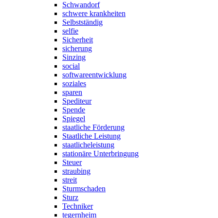
Schwandorf
schwere krankheiten
Selbstständig
selfie
Sicherheit
sicherung
Sinzing
social
softwareentwicklung
soziales
sparen
Spediteur
Spende
Spiegel
staatliche Förderung
Staatliche Leistung
staatlicheleistung
stationäre Unterbringung
Steuer
straubing
streit
Sturmschaden
Sturz
Techniker
tegernheim