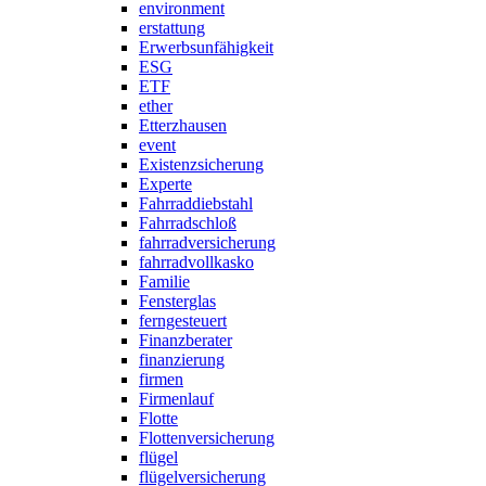
environment
erstattung
Erwerbsunfähigkeit
ESG
ETF
ether
Etterzhausen
event
Existenzsicherung
Experte
Fahrraddiebstahl
Fahrradschloß
fahrradversicherung
fahrradvollkasko
Familie
Fensterglas
ferngesteuert
Finanzberater
finanzierung
firmen
Firmenlauf
Flotte
Flottenversicherung
flügel
flügelversicherung