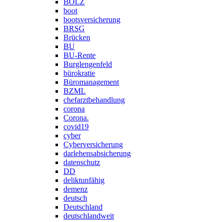
BOLZ
boot
bootsversicherung
BRSG
Brücken
BU
BU-Rente
Burglengenfeld
bürokratie
Büromanagement
BZML
chefarztbehandlung
corona
Corona.
covid19
cyber
Cyberversicherung
darlehensabsicherung
datenschutz
DD
deliktunfähig
demenz
deutsch
Deutschland
deutschlandweit