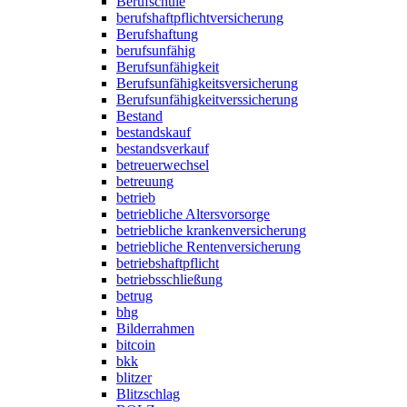
Berufschule
berufshaftpflichtversicherung
Berufshaftung
berufsunfähig
Berufsunfähigkeit
Berufsunfähigkeitsversicherung
Berufsunfähigkeitverssicherung
Bestand
bestandskauf
bestandsverkauf
betreuerwechsel
betreuung
betrieb
betriebliche Altersvorsorge
betriebliche krankenversicherung
betriebliche Rentenversicherung
betriebshaftpflicht
betriebsschließung
betrug
bhg
Bilderrahmen
bitcoin
bkk
blitzer
Blitzschlag