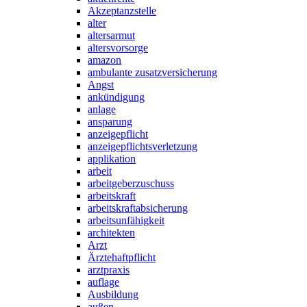
Akzeptanzstelle
alter
altersarmut
altersvorsorge
amazon
ambulante zusatzversicherung
Angst
ankündigung
anlage
ansparung
anzeigepflicht
anzeigepflichtsverletzung
applikation
arbeit
arbeitgeberzuschuss
arbeitskraft
arbeitskraftabsicherung
arbeitsunfähigkeit
architekten
Arzt
Ärztehaftpflicht
arztpraxis
auflage
Ausbildung
außen