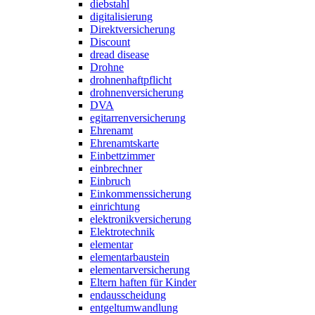
diebstahl
digitalisierung
Direktversicherung
Discount
dread disease
Drohne
drohnenhaftpflicht
drohnenversicherung
DVA
egitarrenversicherung
Ehrenamt
Ehrenamtskarte
Einbettzimmer
einbrechner
Einbruch
Einkommenssicherung
einrichtung
elektronikversicherung
Elektrotechnik
elementar
elementarbaustein
elementarversicherung
Eltern haften für Kinder
endausscheidung
entgeltumwandlung