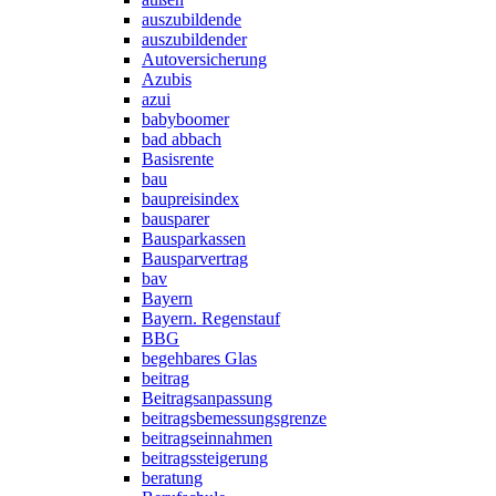
auszubildende
auszubildender
Autoversicherung
Azubis
azui
babyboomer
bad abbach
Basisrente
bau
baupreisindex
bausparer
Bausparkassen
Bausparvertrag
bav
Bayern
Bayern. Regenstauf
BBG
begehbares Glas
beitrag
Beitragsanpassung
beitragsbemessungsgrenze
beitragseinnahmen
beitragssteigerung
beratung