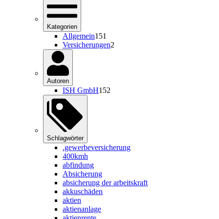
Kategorien
Allgemein
151
Versicherungen
2
Autoren
ISH GmbH
152
Schlagwörter
.gewerbeversicherung
400kmh
abfindung
Absicherung
absicherung der arbeitskraft
akkuschäden
aktien
aktienanlage
aktienrente