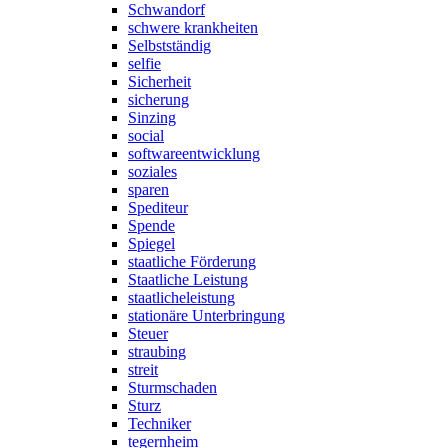
Schwandorf
schwere krankheiten
Selbstständig
selfie
Sicherheit
sicherung
Sinzing
social
softwareentwicklung
soziales
sparen
Spediteur
Spende
Spiegel
staatliche Förderung
Staatliche Leistung
staatlicheleistung
stationäre Unterbringung
Steuer
straubing
streit
Sturmschaden
Sturz
Techniker
tegernheim