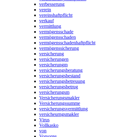
verbesserung
verein
vereinshaftpflicht
verkauf
vermittlung
vermögensschade
vermögensschaden
vermögensschadenhaftpflicht
vermögenssicherung
versicherung
versicherungen
versicherungm
versicherungsberatung
versicherungsbestand
versicherungsbetreuung
versicherungsbetrug
versicherungsm
Versicherungsmakler
Versicherungssumme
versicherungsvermittlung
versicheurngsmakler
Virus
Vollkasko
von
Vorsorge