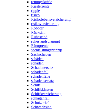
rettungskräfte
Riesterrente
ripple
risiko
Risikolebensversicherung
risikoversicherung
Roboter
Rückstau
Ruhestand
ruhestandsplanung
Rüruprente
sachleistungsprinzip
Sachschaden
schäden
schaden
Schadenersatz
schadenfall
schadenfälle
schadensersatz
Schiff
Schiffsklassen
Schiffsversicherung
schlaganfall
Schutzbrief
Schwachsinn