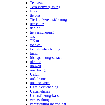
Teilkasko
Terrassenverglasung
teuer
tierbiss
Tierkrankenversicherung
tierschutz
tierurin
tierversicherung
TK
TK m
todesfall
todesfallabsicherung
tumor
überspannungsschaden
ukraine
umwelt
unabhängig
Unfall
unfallrente
unfallschaden
Unfallversicherung
Unternehmen
Unterstützungskasse
veranstaltung
veranstaltungshaftpflicht