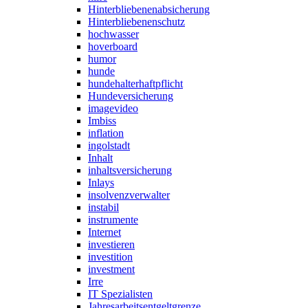
Hinterbliebenenabsicherung
Hinterbliebenenschutz
hochwasser
hoverboard
humor
hunde
hundehalterhaftpflicht
Hundeversicherung
imagevideo
Imbiss
inflation
ingolstadt
Inhalt
inhaltsversicherung
Inlays
insolvenzverwalter
instabil
instrumente
Internet
investieren
investition
investment
Irre
IT Spezialisten
Jahresarbeitsentgeltgrenze