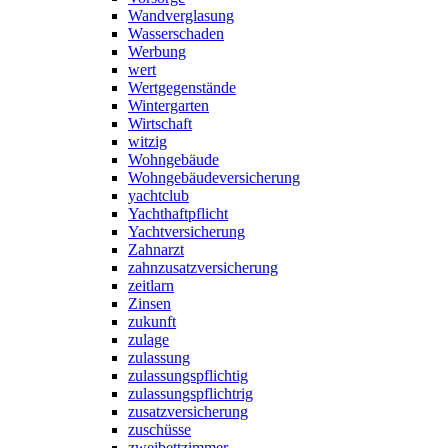
Wandverglasung
Wasserschaden
Werbung
wert
Wertgegenstände
Wintergarten
Wirtschaft
witzig
Wohngebäude
Wohngebäudeversicherung
yachtclub
Yachthaftpflicht
Yachtversicherung
Zahnarzt
zahnzusatzversicherung
zeitlarn
Zinsen
zukunft
zulage
zulassung
zulassungspflichtig
zulassungspflichtrig
zusatzversicherung
zuschüsse
zweibettzimmer