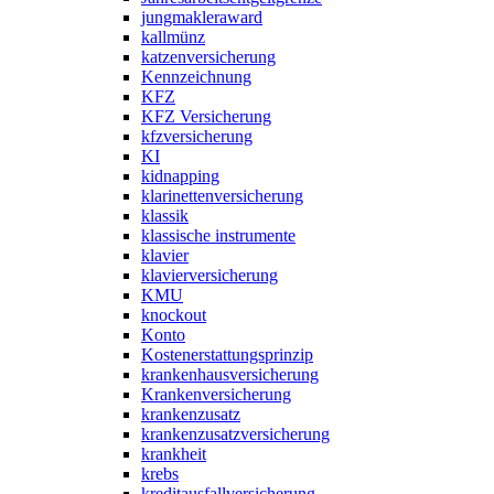
jungmakleraward
kallmünz
katzenversicherung
Kennzeichnung
KFZ
KFZ Versicherung
kfzversicherung
KI
kidnapping
klarinettenversicherung
klassik
klassische instrumente
klavier
klavierversicherung
KMU
knockout
Konto
Kostenerstattungsprinzip
krankenhausversicherung
Krankenversicherung
krankenzusatz
krankenzusatzversicherung
krankheit
krebs
kreditausfallversicherung