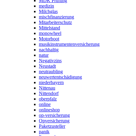
MDK Prüfung
medizin
Milchglas
mischfinanzierung
Mitarbeiterschutz
Mittelstand
monowheel
Motorboot
musikinstrumentenversicherung
nachhaltig
natur
Negativzins
Neustadt
neutraubling
neuwertentschädigung
niederbayern
Nittenau
Nittendorf
oberpfalz
online
onlineshop
op-versicherung
Opversicherung
Paketzusteller
panik