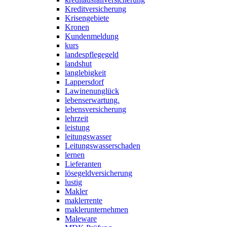
Kreditversicherung
Krisengebiete
Kronen
Kundenmeldung
kurs
landespflegegeld
landshut
langlebigkeit
Lappersdorf
Lawinenunglück
lebenserwartung.
lebensversicherung
lehrzeit
leistung
leitungswasser
Leitungswasserschaden
lernen
Lieferanten
lösegeldversicherung
lustig
Makler
maklerrente
maklerunternehmen
Maleware