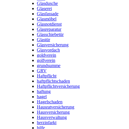
Glasdusche
Glaserei
Glasfassade
Glasmöbel
Glasnotdienst
Glasreparatur
Glasschiebetür
Glastür
Glasversicherung
Glasvordach
goldverein
golfverein
grundsumme
GRV
Haftpflicht
haftpflichtschaden
Haftpflichtversicherung
haftung
hagel
Hagelschaden
Hausratversicherung
Hausversicherung
Hausverwaltung
herzinfarkt
hilfe