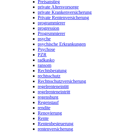
Preisanstieg
private Altersvorsorge
private Krankenversicherung
Private Rentenversicherung
programmierer
progression
Progrsmmierer
psyche
psychische Erkrankungen
Psychose
PZR
radkasko
ransom
Rechtsberatung
rechtsschutz
Rechtsschutzversicherung
regelrenteneintitt
regelrenteneintritt
regensburg
Regenstauf
rendite
Renovierung
Rente
Rentenbesteuerung
rentenversicherung