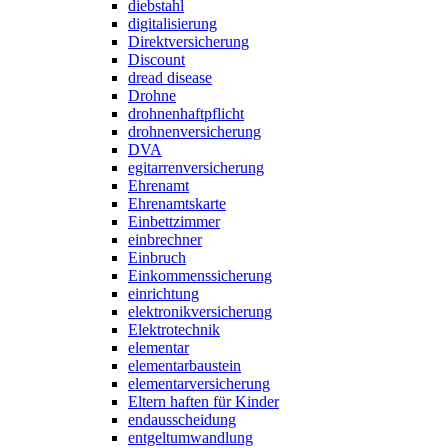
diebstahl
digitalisierung
Direktversicherung
Discount
dread disease
Drohne
drohnenhaftpflicht
drohnenversicherung
DVA
egitarrenversicherung
Ehrenamt
Ehrenamtskarte
Einbettzimmer
einbrechner
Einbruch
Einkommenssicherung
einrichtung
elektronikversicherung
Elektrotechnik
elementar
elementarbaustein
elementarversicherung
Eltern haften für Kinder
endausscheidung
entgeltumwandlung