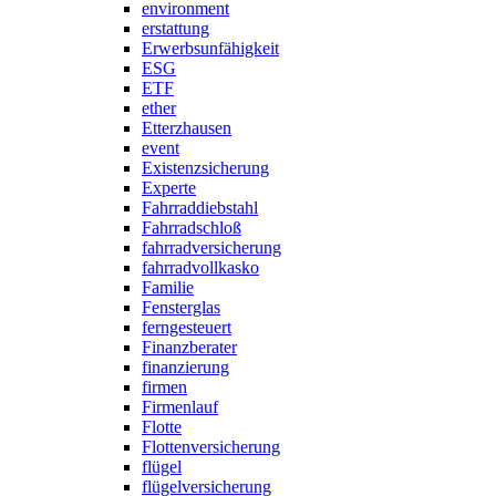
environment
erstattung
Erwerbsunfähigkeit
ESG
ETF
ether
Etterzhausen
event
Existenzsicherung
Experte
Fahrraddiebstahl
Fahrradschloß
fahrradversicherung
fahrradvollkasko
Familie
Fensterglas
ferngesteuert
Finanzberater
finanzierung
firmen
Firmenlauf
Flotte
Flottenversicherung
flügel
flügelversicherung