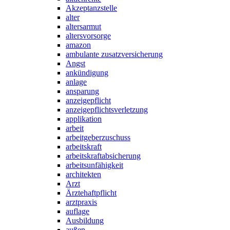
Akzeptanzstelle
alter
altersarmut
altersvorsorge
amazon
ambulante zusatzversicherung
Angst
ankündigung
anlage
ansparung
anzeigepflicht
anzeigepflichtsverletzung
applikation
arbeit
arbeitgeberzuschuss
arbeitskraft
arbeitskraftabsicherung
arbeitsunfähigkeit
architekten
Arzt
Ärztehaftpflicht
arztpraxis
auflage
Ausbildung
außen