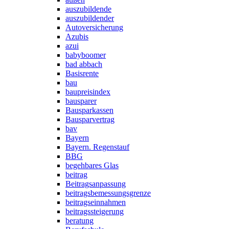
auszubildende
auszubildender
Autoversicherung
Azubis
azui
babyboomer
bad abbach
Basisrente
bau
baupreisindex
bausparer
Bausparkassen
Bausparvertrag
bav
Bayern
Bayern. Regenstauf
BBG
begehbares Glas
beitrag
Beitragsanpassung
beitragsbemessungsgrenze
beitragseinnahmen
beitragssteigerung
beratung