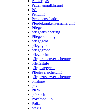
Panzerglas
Patientenaufklärung
PC
Pentling
Personenschaden
Pferdekrankenversicherung
Pflege
pflegeabsicherung
Pflegeberatung
pflegegeld
pflegegrad
pflegegrade
pflegeheim
pflegerentenversicherung
pflegestufe
pflegetagegeld
Pflegeversicherung
pflegezusatzversicherung
phishing
pkv
PKW
plötzlich
Pokémon Go
Polizei
praxis