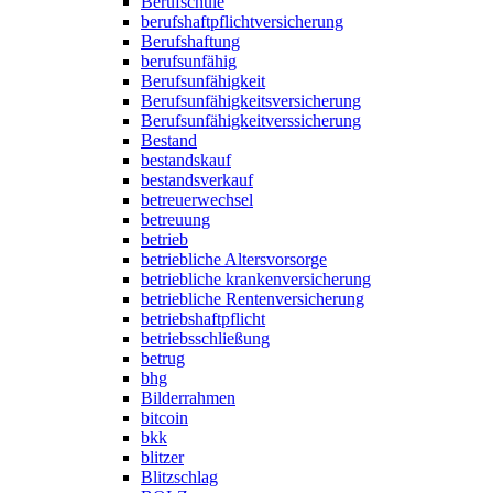
Berufschule
berufshaftpflichtversicherung
Berufshaftung
berufsunfähig
Berufsunfähigkeit
Berufsunfähigkeitsversicherung
Berufsunfähigkeitverssicherung
Bestand
bestandskauf
bestandsverkauf
betreuerwechsel
betreuung
betrieb
betriebliche Altersvorsorge
betriebliche krankenversicherung
betriebliche Rentenversicherung
betriebshaftpflicht
betriebsschließung
betrug
bhg
Bilderrahmen
bitcoin
bkk
blitzer
Blitzschlag