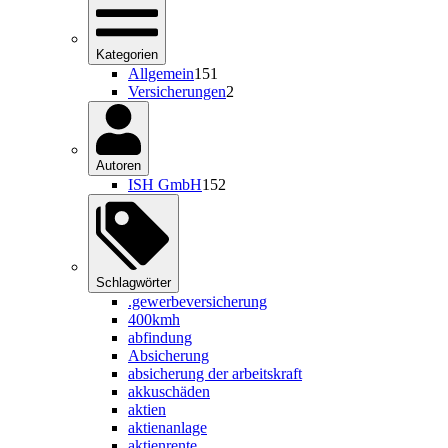
Kategorien
Allgemein
151
Versicherungen
2
Autoren
ISH GmbH
152
Schlagwörter
.gewerbeversicherung
400kmh
abfindung
Absicherung
absicherung der arbeitskraft
akkuschäden
aktien
aktienanlage
aktienrente