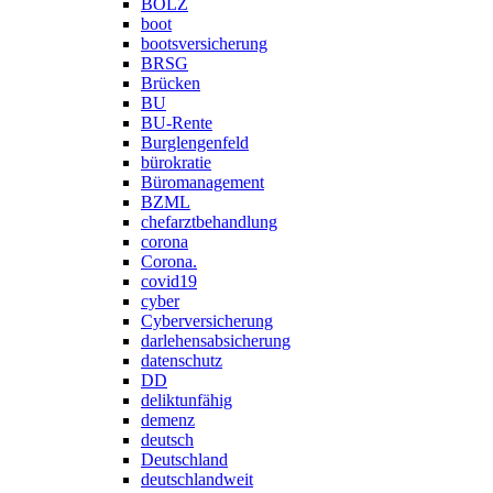
BOLZ
boot
bootsversicherung
BRSG
Brücken
BU
BU-Rente
Burglengenfeld
bürokratie
Büromanagement
BZML
chefarztbehandlung
corona
Corona.
covid19
cyber
Cyberversicherung
darlehensabsicherung
datenschutz
DD
deliktunfähig
demenz
deutsch
Deutschland
deutschlandweit