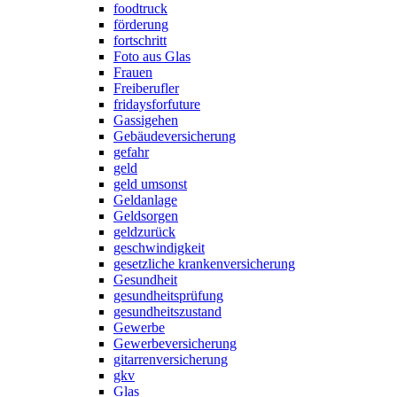
foodtruck
förderung
fortschritt
Foto aus Glas
Frauen
Freiberufler
fridaysforfuture
Gassigehen
Gebäudeversicherung
gefahr
geld
geld umsonst
Geldanlage
Geldsorgen
geldzurück
geschwindigkeit
gesetzliche krankenversicherung
Gesundheit
gesundheitsprüfung
gesundheitszustand
Gewerbe
Gewerbeversicherung
gitarrenversicherung
gkv
Glas