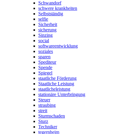
Schwandorf
schwere krankheiten
Selbstständig
selfie
Sicherheit
sicherung
Sinzing
social
softwareentwicklung
soziales
sparen
Spediteur
Spende
Spiegel
staatliche Förderung
Staatliche Leistung
staatlicheleistung
stationäre Unterbringung
Steuer
straubing
streit
Sturmschaden
Sturz
Techniker
tegernheim