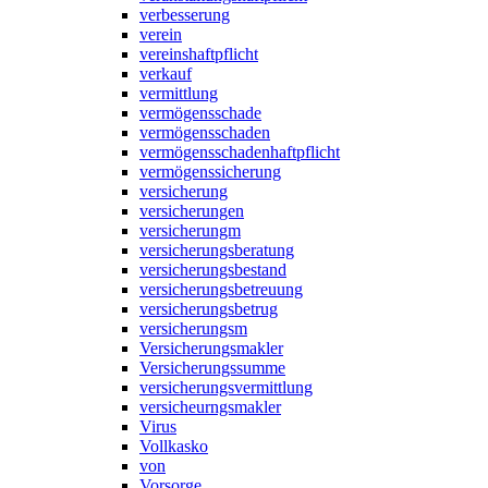
verbesserung
verein
vereinshaftpflicht
verkauf
vermittlung
vermögensschade
vermögensschaden
vermögensschadenhaftpflicht
vermögenssicherung
versicherung
versicherungen
versicherungm
versicherungsberatung
versicherungsbestand
versicherungsbetreuung
versicherungsbetrug
versicherungsm
Versicherungsmakler
Versicherungssumme
versicherungsvermittlung
versicheurngsmakler
Virus
Vollkasko
von
Vorsorge