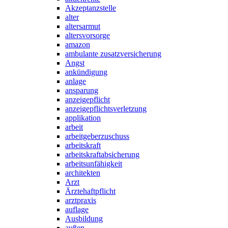
Akzeptanzstelle
alter
altersarmut
altersvorsorge
amazon
ambulante zusatzversicherung
Angst
ankündigung
anlage
ansparung
anzeigepflicht
anzeigepflichtsverletzung
applikation
arbeit
arbeitgeberzuschuss
arbeitskraft
arbeitskraftabsicherung
arbeitsunfähigkeit
architekten
Arzt
Ärztehaftpflicht
arztpraxis
auflage
Ausbildung
außen