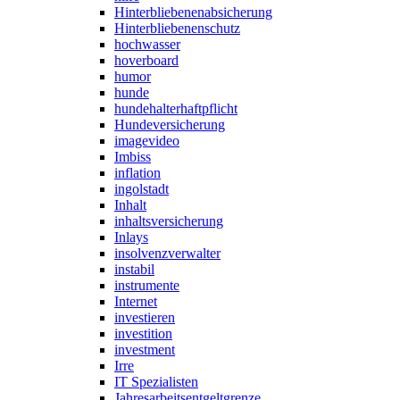
Hinterbliebenenabsicherung
Hinterbliebenenschutz
hochwasser
hoverboard
humor
hunde
hundehalterhaftpflicht
Hundeversicherung
imagevideo
Imbiss
inflation
ingolstadt
Inhalt
inhaltsversicherung
Inlays
insolvenzverwalter
instabil
instrumente
Internet
investieren
investition
investment
Irre
IT Spezialisten
Jahresarbeitsentgeltgrenze