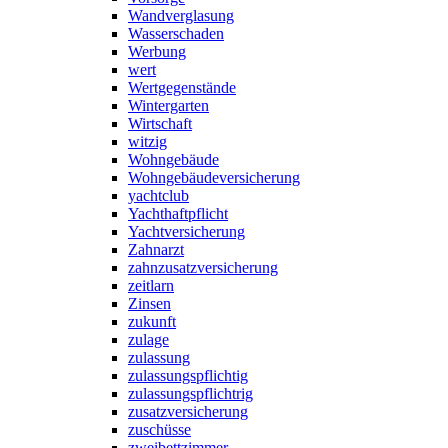
Wandverglasung
Wasserschaden
Werbung
wert
Wertgegenstände
Wintergarten
Wirtschaft
witzig
Wohngebäude
Wohngebäudeversicherung
yachtclub
Yachthaftpflicht
Yachtversicherung
Zahnarzt
zahnzusatzversicherung
zeitlarn
Zinsen
zukunft
zulage
zulassung
zulassungspflichtig
zulassungspflichtrig
zusatzversicherung
zuschüsse
zweibettzimmer