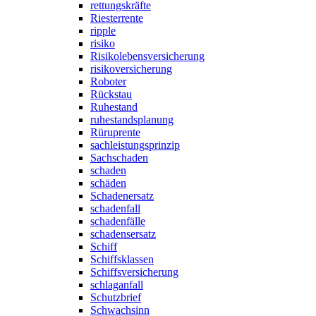
rettungskräfte
Riesterrente
ripple
risiko
Risikolebensversicherung
risikoversicherung
Roboter
Rückstau
Ruhestand
ruhestandsplanung
Rüruprente
sachleistungsprinzip
Sachschaden
schaden
schäden
Schadenersatz
schadenfall
schadenfälle
schadensersatz
Schiff
Schiffsklassen
Schiffsversicherung
schlaganfall
Schutzbrief
Schwachsinn