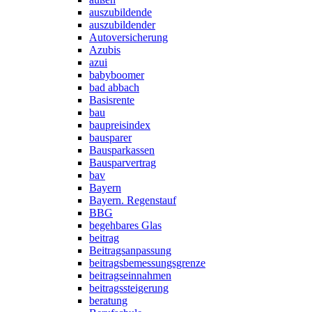
auszubildende
auszubildender
Autoversicherung
Azubis
azui
babyboomer
bad abbach
Basisrente
bau
baupreisindex
bausparer
Bausparkassen
Bausparvertrag
bav
Bayern
Bayern. Regenstauf
BBG
begehbares Glas
beitrag
Beitragsanpassung
beitragsbemessungsgrenze
beitragseinnahmen
beitragssteigerung
beratung