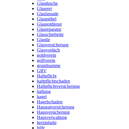
Glasdusche
Glaserei
Glasfassade
Glasmöbel
Glasnotdienst
Glasreparatur
Glasschiebetür
Glastür
Glasversicherung
Glasvordach
goldverein
golfverein
grundsumme
GRV
Haftpflicht
haftpflichtschaden
Haftpflichtversicherung
haftung
hagel
Hagelschaden
Hausratversicherung
Hausversicherung
Hausverwaltung
herzinfarkt
hilfe