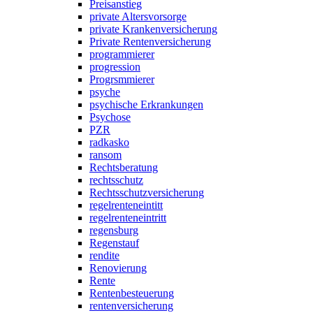
Preisanstieg
private Altersvorsorge
private Krankenversicherung
Private Rentenversicherung
programmierer
progression
Progrsmmierer
psyche
psychische Erkrankungen
Psychose
PZR
radkasko
ransom
Rechtsberatung
rechtsschutz
Rechtsschutzversicherung
regelrenteneintitt
regelrenteneintritt
regensburg
Regenstauf
rendite
Renovierung
Rente
Rentenbesteuerung
rentenversicherung