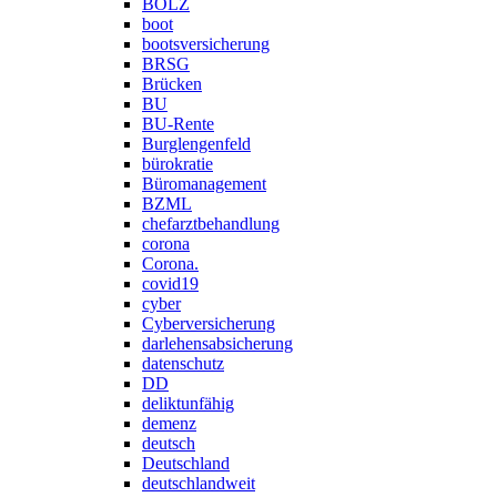
BOLZ
boot
bootsversicherung
BRSG
Brücken
BU
BU-Rente
Burglengenfeld
bürokratie
Büromanagement
BZML
chefarztbehandlung
corona
Corona.
covid19
cyber
Cyberversicherung
darlehensabsicherung
datenschutz
DD
deliktunfähig
demenz
deutsch
Deutschland
deutschlandweit