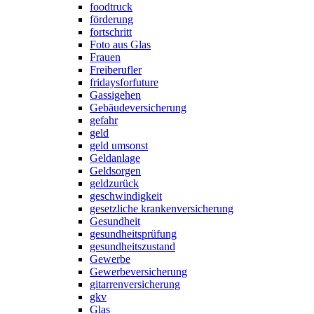
foodtruck
förderung
fortschritt
Foto aus Glas
Frauen
Freiberufler
fridaysforfuture
Gassigehen
Gebäudeversicherung
gefahr
geld
geld umsonst
Geldanlage
Geldsorgen
geldzurück
geschwindigkeit
gesetzliche krankenversicherung
Gesundheit
gesundheitsprüfung
gesundheitszustand
Gewerbe
Gewerbeversicherung
gitarrenversicherung
gkv
Glas