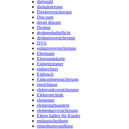
diebstahl
digitalisierung
Direktversicherung
Discount
dread disease
Drohne
drohnenhaftpflicht
drohnenversicherung
DVA
egitarrenversicherung
Ehrenamt
Ehrenamtskarte
Einbettzimmer
einbrechner
Einbruch
Einkommenssicherung
einrichtung
elektronikversicherung
Elektrotechnik
elementar
elementarbaustein
elementarversicherung
Eltern haften für Kinder
endausscheidung
entgeltumwandlung