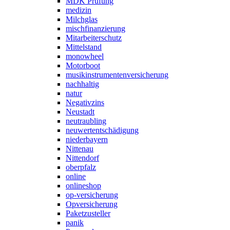
MDK Prüfung
medizin
Milchglas
mischfinanzierung
Mitarbeiterschutz
Mittelstand
monowheel
Motorboot
musikinstrumentenversicherung
nachhaltig
natur
Negativzins
Neustadt
neutraubling
neuwertentschädigung
niederbayern
Nittenau
Nittendorf
oberpfalz
online
onlineshop
op-versicherung
Opversicherung
Paketzusteller
panik