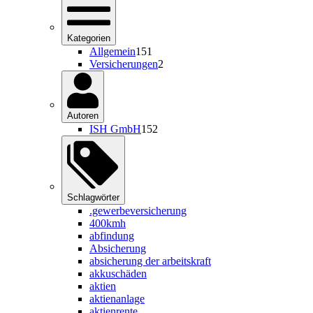
Kategorien
Allgemein
151
Versicherungen
2
Autoren
ISH GmbH
152
Schlagwörter
.gewerbeversicherung
400kmh
abfindung
Absicherung
absicherung der arbeitskraft
akkuschäden
aktien
aktienanlage
aktienrente