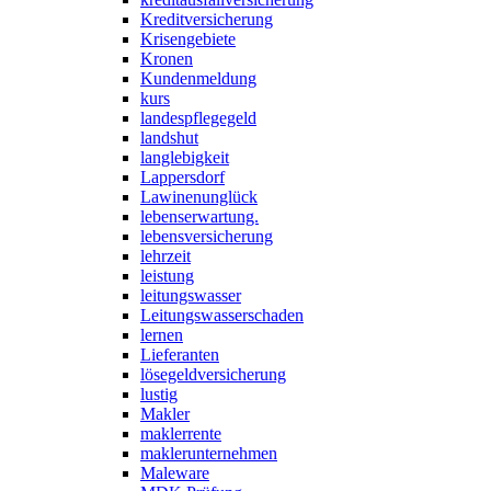
Kreditversicherung
Krisengebiete
Kronen
Kundenmeldung
kurs
landespflegegeld
landshut
langlebigkeit
Lappersdorf
Lawinenunglück
lebenserwartung.
lebensversicherung
lehrzeit
leistung
leitungswasser
Leitungswasserschaden
lernen
Lieferanten
lösegeldversicherung
lustig
Makler
maklerrente
maklerunternehmen
Maleware