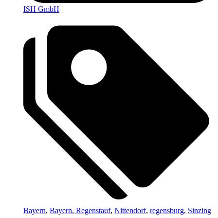
ISH GmbH
Bayern
,
Bayern. Regenstauf
,
Nittendorf
,
regensburg
,
Sinzing