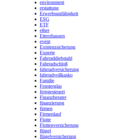
environment
erstattung
Erwerbsunfähigkeit
ESG
ETF
ether
Etterzhausen
event
Existenzsicherung
Experte
Fahrraddiebstahl
Fahrradschloß
fahrradversicherung
fahrradvollkasko
Familie
Fensterglas
ferngesteuert
Finanzberater
finanzierung
firmen
Firmenlauf
Flotte
Flottenversicherung
flügel
flügelversicherung