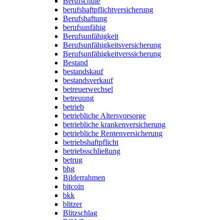
Berufschule
berufshaftpflichtversicherung
Berufshaftung
berufsunfähig
Berufsunfähigkeit
Berufsunfähigkeitsversicherung
Berufsunfähigkeitverssicherung
Bestand
bestandskauf
bestandsverkauf
betreuerwechsel
betreuung
betrieb
betriebliche Altersvorsorge
betriebliche krankenversicherung
betriebliche Rentenversicherung
betriebshaftpflicht
betriebsschließung
betrug
bhg
Bilderrahmen
bitcoin
bkk
blitzer
Blitzschlag