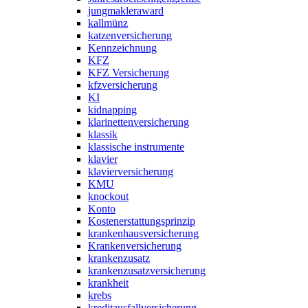
jungmakleraward
kallmünz
katzenversicherung
Kennzeichnung
KFZ
KFZ Versicherung
kfzversicherung
KI
kidnapping
klarinettenversicherung
klassik
klassische instrumente
klavier
klavierversicherung
KMU
knockout
Konto
Kostenerstattungsprinzip
krankenhausversicherung
Krankenversicherung
krankenzusatz
krankenzusatzversicherung
krankheit
krebs
kreditausfallversicherung