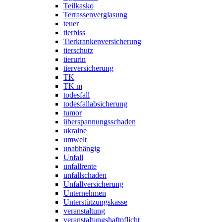
Teilkasko
Terrassenverglasung
teuer
tierbiss
Tierkrankenversicherung
tierschutz
tierurin
tierversicherung
TK
TK m
todesfall
todesfallabsicherung
tumor
überspannungsschaden
ukraine
umwelt
unabhängig
Unfall
unfallrente
unfallschaden
Unfallversicherung
Unternehmen
Unterstützungskasse
veranstaltung
veranstaltungshaftpflicht