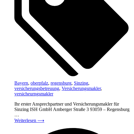
Bayern
,
oberpfalz
,
regensburg
,
Sinzing
,
versicherungsbetreuung
,
Versicherungsmakler
,
versicheurngsmakler
Ihr erster Ansprechpartner und Versicherungsmakler für
Sinzing ISH GmbH Amberger Straße 3 93059 – Regensburg
…
Weiterlesen
⟶