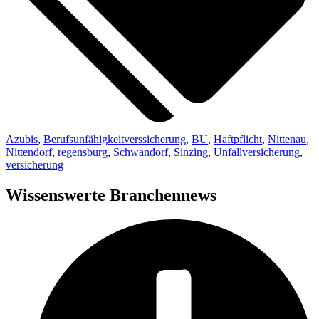
Azubis
,
Berufsunfähigkeitverssicherung
,
BU
,
Haftpflicht
,
Nittenau
,
Nittendorf
,
regensburg
,
Schwandorf
,
Sinzing
,
Unfallversicherung
,
versicherung
Wissenswerte Branchennews