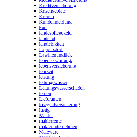
Kreditversicherung
Krisengebiete
Kronen
Kundenmeldung
kurs
landespflegegeld
landshut
langlebigkeit
Lappersdorf
Lawinenunglück
lebenserwartung.
lebensversicherung
lehrzeit
leistung
leitungswasser
Leitungswasserschaden
lernen
Lieferanten
lösegeldversicherung
lustig
Makler
maklerrente
maklerunternehmen
Maleware