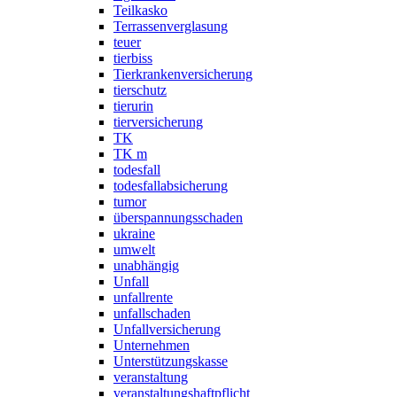
Teilkasko
Terrassenverglasung
teuer
tierbiss
Tierkrankenversicherung
tierschutz
tierurin
tierversicherung
TK
TK m
todesfall
todesfallabsicherung
tumor
überspannungsschaden
ukraine
umwelt
unabhängig
Unfall
unfallrente
unfallschaden
Unfallversicherung
Unternehmen
Unterstützungskasse
veranstaltung
veranstaltungshaftpflicht