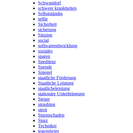
Schwandorf
schwere krankheiten
Selbstständig
selfie
Sicherheit
sicherung
Sinzing
social
softwareentwicklung
soziales
sparen
Spediteur
Spende
Spiegel
staatliche Förderung
Staatliche Leistung
staatlicheleistung
stationäre Unterbringung
Steuer
straubing
streit
Sturmschaden
Sturz
Techniker
tegernheim