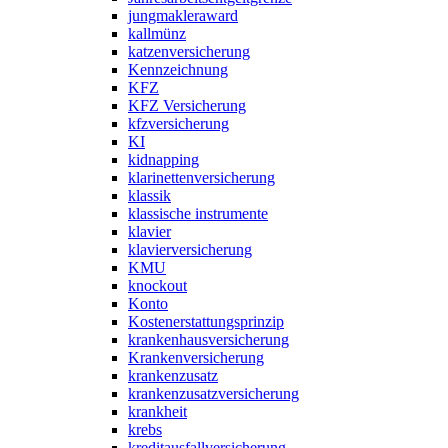
jungmakleraward
kallmünz
katzenversicherung
Kennzeichnung
KFZ
KFZ Versicherung
kfzversicherung
KI
kidnapping
klarinettenversicherung
klassik
klassische instrumente
klavier
klavierversicherung
KMU
knockout
Konto
Kostenerstattungsprinzip
krankenhausversicherung
Krankenversicherung
krankenzusatz
krankenzusatzversicherung
krankheit
krebs
kreditausfallversicherung