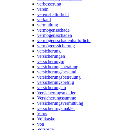
verbesserung
verein
vereinshaftpflicht
verkauf
vermittlung
vermögensschade
vermögensschaden
vermögensschadenhaftpflicht
vermögenssicherung
versicherung
versicherungen
versicherungm
versicherungsberatung
versicherungsbestand
versicherungsbetreuung
versicherungsbetrug
versicherungsm
Versicherungsmakler
Versicherungssumme
versicherungsvermittlung
versicheurngsmakler
Virus
Vollkasko
von
Vorsorge