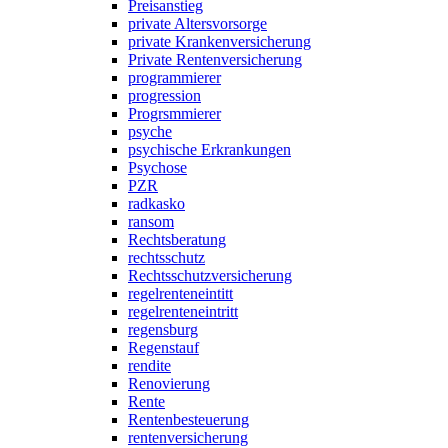
Preisanstieg
private Altersvorsorge
private Krankenversicherung
Private Rentenversicherung
programmierer
progression
Progrsmmierer
psyche
psychische Erkrankungen
Psychose
PZR
radkasko
ransom
Rechtsberatung
rechtsschutz
Rechtsschutzversicherung
regelrenteneintitt
regelrenteneintritt
regensburg
Regenstauf
rendite
Renovierung
Rente
Rentenbesteuerung
rentenversicherung