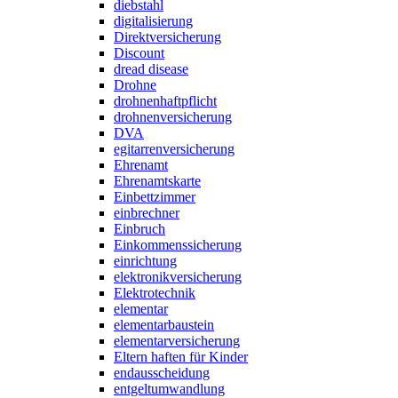
diebstahl
digitalisierung
Direktversicherung
Discount
dread disease
Drohne
drohnenhaftpflicht
drohnenversicherung
DVA
egitarrenversicherung
Ehrenamt
Ehrenamtskarte
Einbettzimmer
einbrechner
Einbruch
Einkommenssicherung
einrichtung
elektronikversicherung
Elektrotechnik
elementar
elementarbaustein
elementarversicherung
Eltern haften für Kinder
endausscheidung
entgeltumwandlung