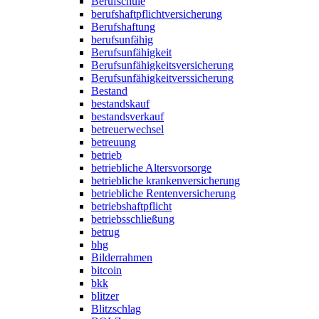
Berufschule
berufshaftpflichtversicherung
Berufshaftung
berufsunfähig
Berufsunfähigkeit
Berufsunfähigkeitsversicherung
Berufsunfähigkeitverssicherung
Bestand
bestandskauf
bestandsverkauf
betreuerwechsel
betreuung
betrieb
betriebliche Altersvorsorge
betriebliche krankenversicherung
betriebliche Rentenversicherung
betriebshaftpflicht
betriebsschließung
betrug
bhg
Bilderrahmen
bitcoin
bkk
blitzer
Blitzschlag