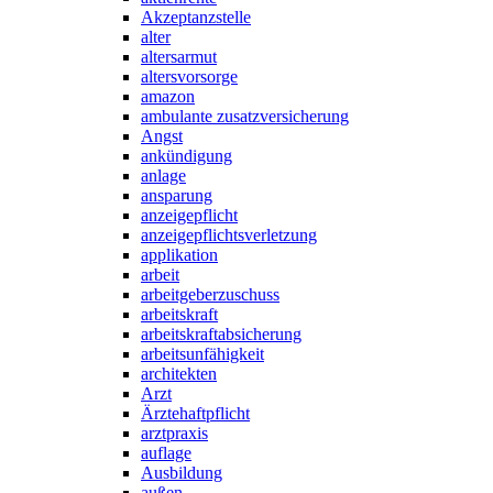
Akzeptanzstelle
alter
altersarmut
altersvorsorge
amazon
ambulante zusatzversicherung
Angst
ankündigung
anlage
ansparung
anzeigepflicht
anzeigepflichtsverletzung
applikation
arbeit
arbeitgeberzuschuss
arbeitskraft
arbeitskraftabsicherung
arbeitsunfähigkeit
architekten
Arzt
Ärztehaftpflicht
arztpraxis
auflage
Ausbildung
außen