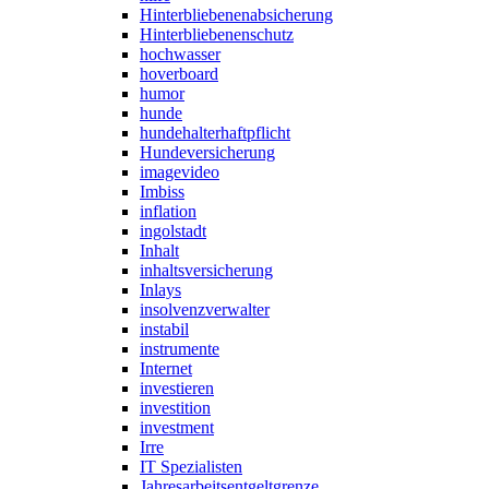
Hinterbliebenenabsicherung
Hinterbliebenenschutz
hochwasser
hoverboard
humor
hunde
hundehalterhaftpflicht
Hundeversicherung
imagevideo
Imbiss
inflation
ingolstadt
Inhalt
inhaltsversicherung
Inlays
insolvenzverwalter
instabil
instrumente
Internet
investieren
investition
investment
Irre
IT Spezialisten
Jahresarbeitsentgeltgrenze