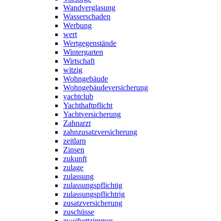
Wandverglasung
Wasserschaden
Werbung
wert
Wertgegenstände
Wintergarten
Wirtschaft
witzig
Wohngebäude
Wohngebäudeversicherung
yachtclub
Yachthaftpflicht
Yachtversicherung
Zahnarzt
zahnzusatzversicherung
zeitlarn
Zinsen
zukunft
zulage
zulassung
zulassungspflichtig
zulassungspflichtrig
zusatzversicherung
zuschüsse
zweibettzimmer