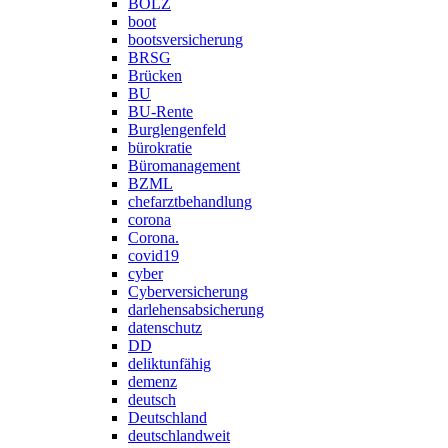
BOLZ
boot
bootsversicherung
BRSG
Brücken
BU
BU-Rente
Burglengenfeld
bürokratie
Büromanagement
BZML
chefarztbehandlung
corona
Corona.
covid19
cyber
Cyberversicherung
darlehensabsicherung
datenschutz
DD
deliktunfähig
demenz
deutsch
Deutschland
deutschlandweit