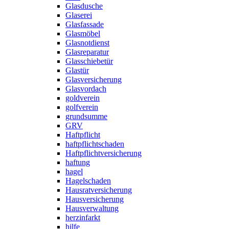
Glasdusche
Glaserei
Glasfassade
Glasmöbel
Glasnotdienst
Glasreparatur
Glasschiebetür
Glastür
Glasversicherung
Glasvordach
goldverein
golfverein
grundsumme
GRV
Haftpflicht
haftpflichtschaden
Haftpflichtversicherung
haftung
hagel
Hagelschaden
Hausratversicherung
Hausversicherung
Hausverwaltung
herzinfarkt
hilfe