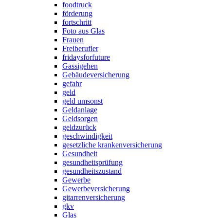
foodtruck
förderung
fortschritt
Foto aus Glas
Frauen
Freiberufler
fridaysforfuture
Gassigehen
Gebäudeversicherung
gefahr
geld
geld umsonst
Geldanlage
Geldsorgen
geldzurück
geschwindigkeit
gesetzliche krankenversicherung
Gesundheit
gesundheitsprüfung
gesundheitszustand
Gewerbe
Gewerbeversicherung
gitarrenversicherung
gkv
Glas