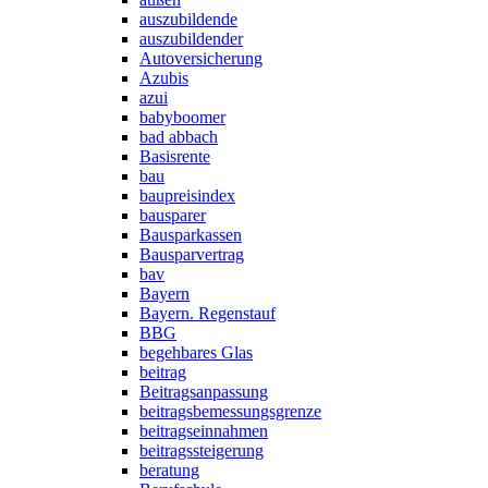
auszubildende
auszubildender
Autoversicherung
Azubis
azui
babyboomer
bad abbach
Basisrente
bau
baupreisindex
bausparer
Bausparkassen
Bausparvertrag
bav
Bayern
Bayern. Regenstauf
BBG
begehbares Glas
beitrag
Beitragsanpassung
beitragsbemessungsgrenze
beitragseinnahmen
beitragssteigerung
beratung