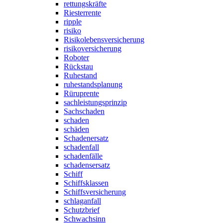
rettungskräfte
Riesterrente
ripple
risiko
Risikolebensversicherung
risikoversicherung
Roboter
Rückstau
Ruhestand
ruhestandsplanung
Rüruprente
sachleistungsprinzip
Sachschaden
schaden
schäden
Schadenersatz
schadenfall
schadenfälle
schadensersatz
Schiff
Schiffsklassen
Schiffsversicherung
schlaganfall
Schutzbrief
Schwachsinn