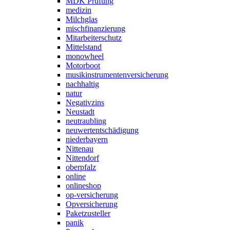
MDK Prüfung
medizin
Milchglas
mischfinanzierung
Mitarbeiterschutz
Mittelstand
monowheel
Motorboot
musikinstrumentenversicherung
nachhaltig
natur
Negativzins
Neustadt
neutraubling
neuwertentschädigung
niederbayern
Nittenau
Nittendorf
oberpfalz
online
onlineshop
op-versicherung
Opversicherung
Paketzusteller
panik