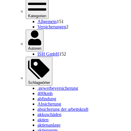
Kategorien
Allgemein
151
Versicherungen
2
Autoren
ISH GmbH
152
Schlagwörter
.gewerbeversicherung
400kmh
abfindung
Absicherung
absicherung der arbeitskraft
akkuschäden
aktien
aktienanlage
aktienrente