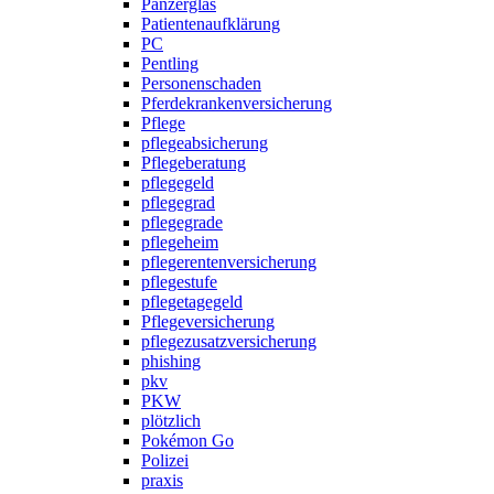
Panzerglas
Patientenaufklärung
PC
Pentling
Personenschaden
Pferdekrankenversicherung
Pflege
pflegeabsicherung
Pflegeberatung
pflegegeld
pflegegrad
pflegegrade
pflegeheim
pflegerentenversicherung
pflegestufe
pflegetagegeld
Pflegeversicherung
pflegezusatzversicherung
phishing
pkv
PKW
plötzlich
Pokémon Go
Polizei
praxis