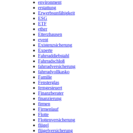
environment
erstattung
Erwerbsunfähigkeit
ESG
ETF
ether
Etterzhausen
event
Existenzsicherung
Experte
Fahrraddiebstahl
Fahrradschloß
fahrradversicherung
fahrradvollkasko
Familie
Fensterglas
ferngesteuert
Finanzberater
finanzierung
firmen
Firmenlauf
Flotte
Flottenversicherung
flügel
flügelversicherung