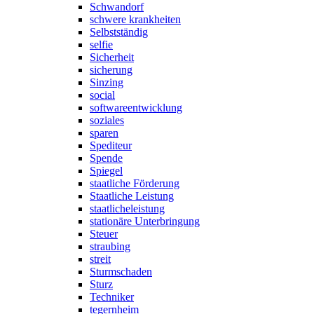
Schwandorf
schwere krankheiten
Selbstständig
selfie
Sicherheit
sicherung
Sinzing
social
softwareentwicklung
soziales
sparen
Spediteur
Spende
Spiegel
staatliche Förderung
Staatliche Leistung
staatlicheleistung
stationäre Unterbringung
Steuer
straubing
streit
Sturmschaden
Sturz
Techniker
tegernheim