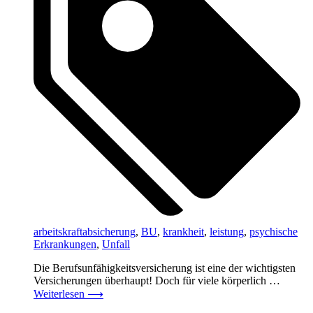
arbeitskraftabsicherung
,
BU
,
krankheit
,
leistung
,
psychische
Erkrankungen
,
Unfall
Die Berufsunfähigkeitsversicherung ist eine der wichtigsten
Versicherungen überhaupt! Doch für viele körperlich …
Weiterlesen
⟶