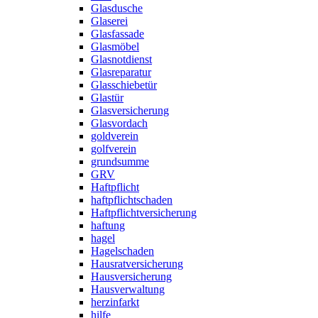
Glasdusche
Glaserei
Glasfassade
Glasmöbel
Glasnotdienst
Glasreparatur
Glasschiebetür
Glastür
Glasversicherung
Glasvordach
goldverein
golfverein
grundsumme
GRV
Haftpflicht
haftpflichtschaden
Haftpflichtversicherung
haftung
hagel
Hagelschaden
Hausratversicherung
Hausversicherung
Hausverwaltung
herzinfarkt
hilfe