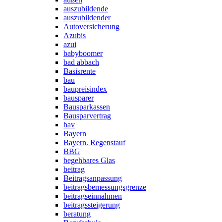
auszubildende
auszubildender
Autoversicherung
Azubis
azui
babyboomer
bad abbach
Basisrente
bau
baupreisindex
bausparer
Bausparkassen
Bausparvertrag
bav
Bayern
Bayern. Regenstauf
BBG
begehbares Glas
beitrag
Beitragsanpassung
beitragsbemessungsgrenze
beitragseinnahmen
beitragssteigerung
beratung