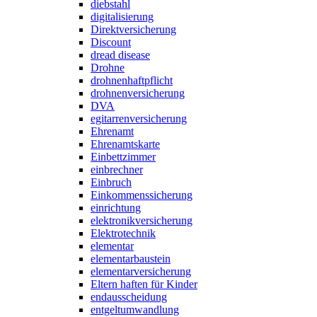
diebstahl
digitalisierung
Direktversicherung
Discount
dread disease
Drohne
drohnenhaftpflicht
drohnenversicherung
DVA
egitarrenversicherung
Ehrenamt
Ehrenamtskarte
Einbettzimmer
einbrechner
Einbruch
Einkommenssicherung
einrichtung
elektronikversicherung
Elektrotechnik
elementar
elementarbaustein
elementarversicherung
Eltern haften für Kinder
endausscheidung
entgeltumwandlung