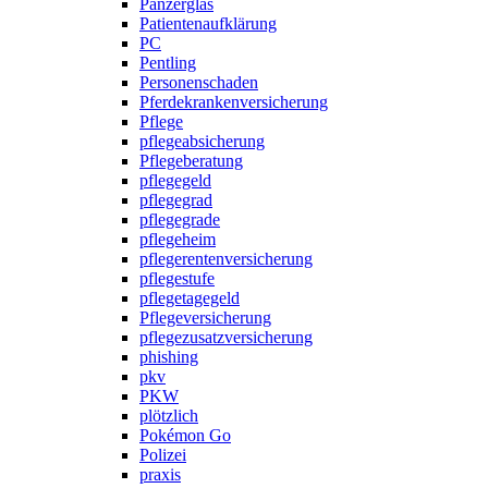
Panzerglas
Patientenaufklärung
PC
Pentling
Personenschaden
Pferdekrankenversicherung
Pflege
pflegeabsicherung
Pflegeberatung
pflegegeld
pflegegrad
pflegegrade
pflegeheim
pflegerentenversicherung
pflegestufe
pflegetagegeld
Pflegeversicherung
pflegezusatzversicherung
phishing
pkv
PKW
plötzlich
Pokémon Go
Polizei
praxis