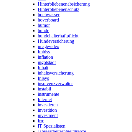
Hinterbliebenenabsicherung
Hinterbliebenenschutz
hochwasser
hoverboard
humor
hunde
hundehalterhaftpflicht
Hundeversicherung
imagevideo
Imbiss
inflation
ingolstadt
Inhalt
inhaltsversicherung
Inlays
insolvenzverwalter
instabil
instrumente
Internet
investieren
investition
investment
Irre
IT Spezialisten
Jahresarbeitsentgeltgrenze