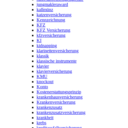
jungmakleraward
kallmünz
katzenversicherung
Kennzeichnung
KFZ
KFZ Versicherung
kfzversicherung
KI
kidnapping
klarinettenversicherung
klassik
klassische instrumente
klavier
klavierversicherung
KMU
knockout
Konto
Kostenerstattungsprinzip
krankenhausversicherung
Krankenversicherung
krankenzusatz
krankenzusatzversicherung
krankheit
krebs
kreditausfallversicherung