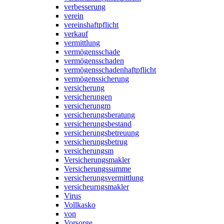
verbesserung
verein
vereinshaftpflicht
verkauf
vermittlung
vermögensschade
vermögensschaden
vermögensschadenhaftpflicht
vermögenssicherung
versicherung
versicherungen
versicherungm
versicherungsberatung
versicherungsbestand
versicherungsbetreuung
versicherungsbetrug
versicherungsm
Versicherungsmakler
Versicherungssumme
versicherungsvermittlung
versicheurngsmakler
Virus
Vollkasko
von
Vorsorge