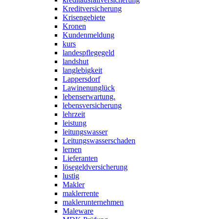
Kreditversicherung
Krisengebiete
Kronen
Kundenmeldung
kurs
landespflegegeld
landshut
langlebigkeit
Lappersdorf
Lawinenunglück
lebenserwartung.
lebensversicherung
lehrzeit
leistung
leitungswasser
Leitungswasserschaden
lernen
Lieferanten
lösegeldversicherung
lustig
Makler
maklerrente
maklerunternehmen
Maleware