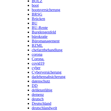
BOLZ
boot
bootsversicherung
BRSG
Brücken
BU
BU-Rente
Burglengenfeld
bürokratie
Büromanagement
BZML
chefarztbehandlung
corona
Corona.
covid19
cyber
Cyberversicherung
darlehensabsicherung
datenschutz
DD
deliktunfähig
demenz
deutsch
Deutschland
deutschlandweit