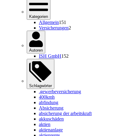
Kategorien
Allgemein
151
Versicherungen
2
Autoren
ISH GmbH
152
Schlagwörter
.gewerbeversicherung
400kmh
abfindung
Absicherung
absicherung der arbeitskraft
akkuschäden
aktien
aktienanlage
aktienrente