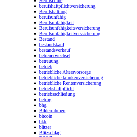
Berufschule
berufshaftpflichtversicherung
Berufshaftung
berufsunfähig
Berufsunfähigkeit
Berufsunfähigkeitsversicherung
Berufsunfähigkeitverssicherung
Bestand
bestandskauf
bestandsverkauf
betreuerwechsel
betreuung
betrieb
betriebliche Altersvorsorge
betriebliche krankenversicherung
betriebliche Rentenversicherung
betriebshaftpflicht
betriebsschließung
betrug
bhg
Bilderrahmen
bitcoin
bkk
blitzer
Blitzschlag