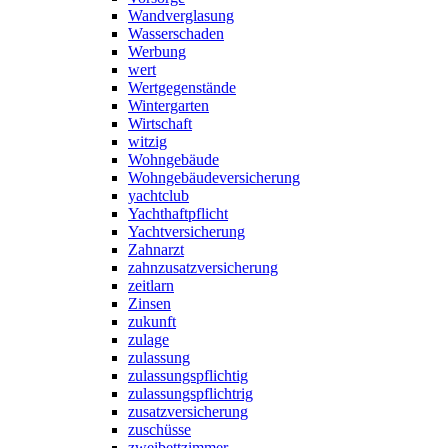
Wandverglasung
Wasserschaden
Werbung
wert
Wertgegenstände
Wintergarten
Wirtschaft
witzig
Wohngebäude
Wohngebäudeversicherung
yachtclub
Yachthaftpflicht
Yachtversicherung
Zahnarzt
zahnzusatzversicherung
zeitlarn
Zinsen
zukunft
zulage
zulassung
zulassungspflichtig
zulassungspflichtrig
zusatzversicherung
zuschüsse
zweibettzimmer