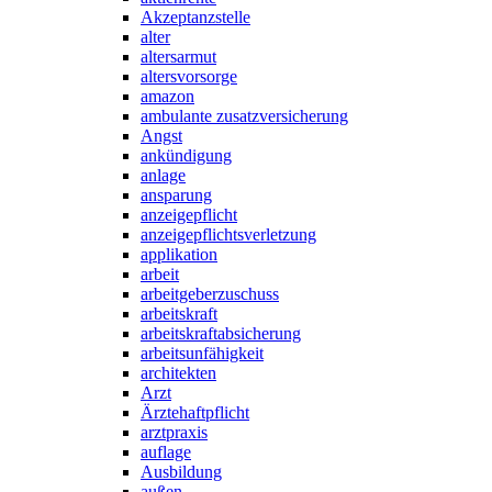
Akzeptanzstelle
alter
altersarmut
altersvorsorge
amazon
ambulante zusatzversicherung
Angst
ankündigung
anlage
ansparung
anzeigepflicht
anzeigepflichtsverletzung
applikation
arbeit
arbeitgeberzuschuss
arbeitskraft
arbeitskraftabsicherung
arbeitsunfähigkeit
architekten
Arzt
Ärztehaftpflicht
arztpraxis
auflage
Ausbildung
außen