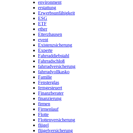
environment
erstattung
Erwerbsunfähigkeit
ESG
ETF
ether
Etterzhausen
event
Existenzsicherung
Experte
Fahrraddiebstahl
Fahrradschloß
fahrradversicherung
fahrradvollkasko
Familie
Fensterglas
ferngesteuert
Finanzberater
finanzierung
firmen
Firmenlauf
Flotte
Flottenversicherung
flügel
flügelversicherung