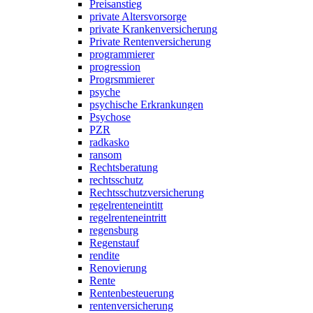
Preisanstieg
private Altersvorsorge
private Krankenversicherung
Private Rentenversicherung
programmierer
progression
Progrsmmierer
psyche
psychische Erkrankungen
Psychose
PZR
radkasko
ransom
Rechtsberatung
rechtsschutz
Rechtsschutzversicherung
regelrenteneintitt
regelrenteneintritt
regensburg
Regenstauf
rendite
Renovierung
Rente
Rentenbesteuerung
rentenversicherung