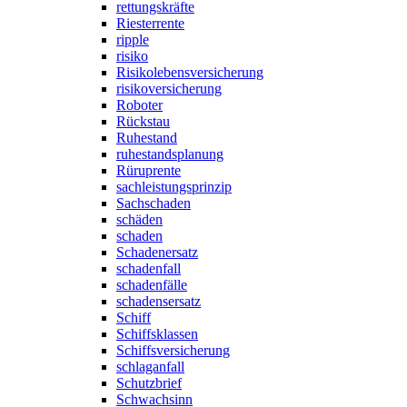
rettungskräfte
Riesterrente
ripple
risiko
Risikolebensversicherung
risikoversicherung
Roboter
Rückstau
Ruhestand
ruhestandsplanung
Rüruprente
sachleistungsprinzip
Sachschaden
schäden
schaden
Schadenersatz
schadenfall
schadenfälle
schadensersatz
Schiff
Schiffsklassen
Schiffsversicherung
schlaganfall
Schutzbrief
Schwachsinn