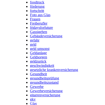
foodtruck
förderung
fortschritt
Foto aus Glas
Frauen
Freiberufler
fridaysforfuture
Gassigehen
Gebäudeversicherung
gefahr
geld
geld umsonst
Geldanlage
Geldsorgen
geldzurück
geschwindigkeit
gesetzliche krankenversicherung
Gesundheit
gesundheitsprüfung
gesundheitszustand
Gewerbe
Gewerbeversicherung
gitarrenversicherung
gkv
Glas