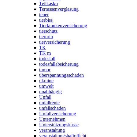
Teilkasko
Terrassenverglasung
teuer
tierbiss
Tierkrankenversicherung
tierschutz
tierurin
tierversicherung
TK
TK m
todesfall
todesfallabsicherung
tumor
überspannungsschaden
ukraine
umwelt
unabhängig
Unfall
unfallrente
unfallschaden
Unfallversicherung
Unternehmen
Unterstützungskasse
veranstaltung
veranstaltungshaftpflicht