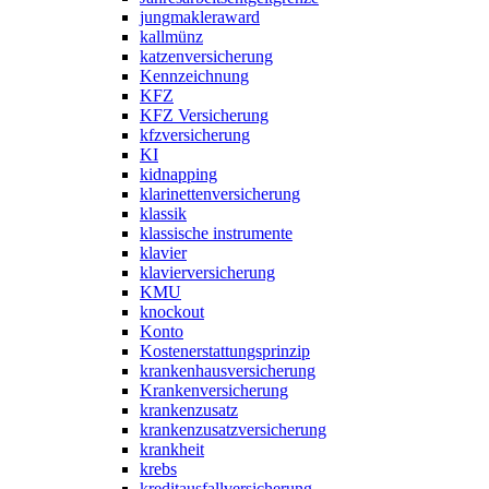
jungmakleraward
kallmünz
katzenversicherung
Kennzeichnung
KFZ
KFZ Versicherung
kfzversicherung
KI
kidnapping
klarinettenversicherung
klassik
klassische instrumente
klavier
klavierversicherung
KMU
knockout
Konto
Kostenerstattungsprinzip
krankenhausversicherung
Krankenversicherung
krankenzusatz
krankenzusatzversicherung
krankheit
krebs
kreditausfallversicherung