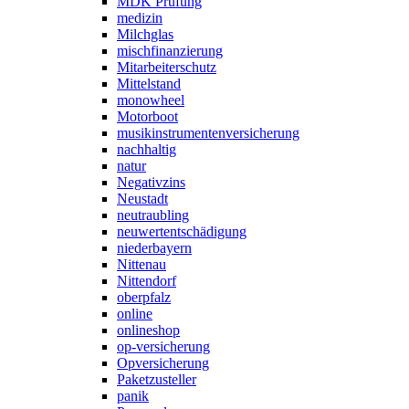
MDK Prüfung
medizin
Milchglas
mischfinanzierung
Mitarbeiterschutz
Mittelstand
monowheel
Motorboot
musikinstrumentenversicherung
nachhaltig
natur
Negativzins
Neustadt
neutraubling
neuwertentschädigung
niederbayern
Nittenau
Nittendorf
oberpfalz
online
onlineshop
op-versicherung
Opversicherung
Paketzusteller
panik