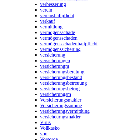
verbesserung
verein
vereinshaftpflicht
verkauf
vermittlung
vermögensschade
vermögensschaden
vermögensschadenhaftpflicht
vermögenssicherung
versicherung
versicherungen
versicherungm
versicherungsberatung
versicherungsbestand
versicherungsbetreuung
versicherungsbetrug
versicherungsm
Versicherungsmakler
Versicherungssumme
versicherungsvermittlung
versicheurngsmakler
Virus
Vollkasko
von
Vorsorge