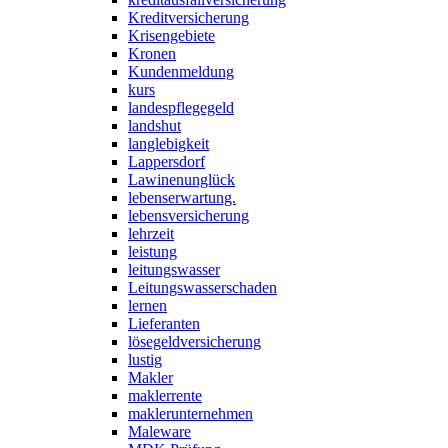
Kreditversicherung
Krisengebiete
Kronen
Kundenmeldung
kurs
landespflegegeld
landshut
langlebigkeit
Lappersdorf
Lawinenunglück
lebenserwartung.
lebensversicherung
lehrzeit
leistung
leitungswasser
Leitungswasserschaden
lernen
Lieferanten
lösegeldversicherung
lustig
Makler
maklerrente
maklerunternehmen
Maleware