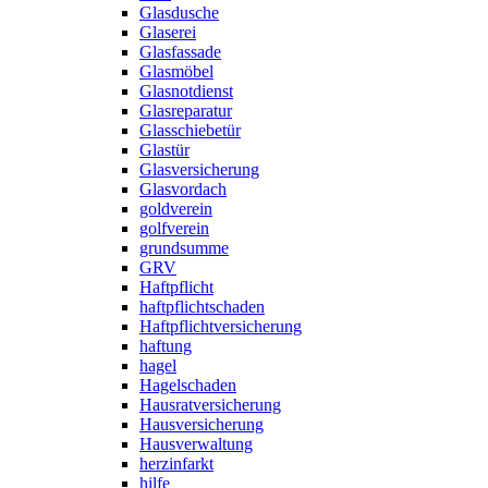
Glasdusche
Glaserei
Glasfassade
Glasmöbel
Glasnotdienst
Glasreparatur
Glasschiebetür
Glastür
Glasversicherung
Glasvordach
goldverein
golfverein
grundsumme
GRV
Haftpflicht
haftpflichtschaden
Haftpflichtversicherung
haftung
hagel
Hagelschaden
Hausratversicherung
Hausversicherung
Hausverwaltung
herzinfarkt
hilfe