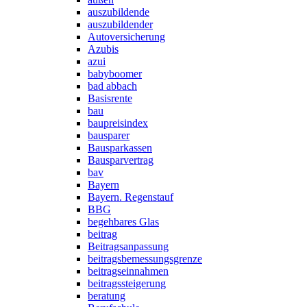
auszubildende
auszubildender
Autoversicherung
Azubis
azui
babyboomer
bad abbach
Basisrente
bau
baupreisindex
bausparer
Bausparkassen
Bausparvertrag
bav
Bayern
Bayern. Regenstauf
BBG
begehbares Glas
beitrag
Beitragsanpassung
beitragsbemessungsgrenze
beitragseinnahmen
beitragssteigerung
beratung