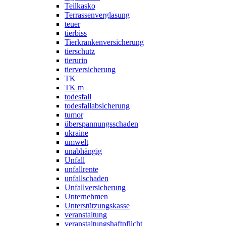
Teilkasko
Terrassenverglasung
teuer
tierbiss
Tierkrankenversicherung
tierschutz
tierurin
tierversicherung
TK
TK m
todesfall
todesfallabsicherung
tumor
überspannungsschaden
ukraine
umwelt
unabhängig
Unfall
unfallrente
unfallschaden
Unfallversicherung
Unternehmen
Unterstützungskasse
veranstaltung
veranstaltungshaftpflicht