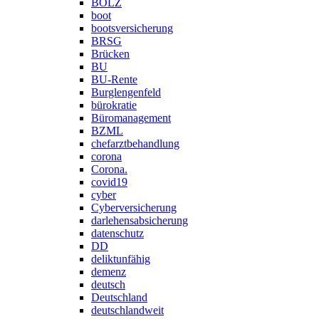
BOLZ
boot
bootsversicherung
BRSG
Brücken
BU
BU-Rente
Burglengenfeld
bürokratie
Büromanagement
BZML
chefarztbehandlung
corona
Corona.
covid19
cyber
Cyberversicherung
darlehensabsicherung
datenschutz
DD
deliktunfähig
demenz
deutsch
Deutschland
deutschlandweit