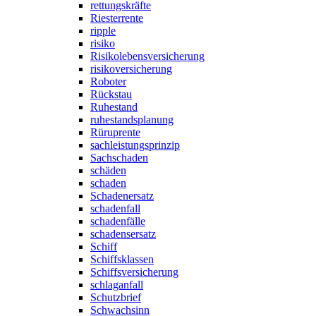
rettungskräfte
Riesterrente
ripple
risiko
Risikolebensversicherung
risikoversicherung
Roboter
Rückstau
Ruhestand
ruhestandsplanung
Rüruprente
sachleistungsprinzip
Sachschaden
schäden
schaden
Schadenersatz
schadenfall
schadenfälle
schadensersatz
Schiff
Schiffsklassen
Schiffsversicherung
schlaganfall
Schutzbrief
Schwachsinn