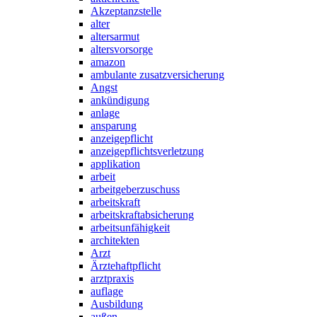
Akzeptanzstelle
alter
altersarmut
altersvorsorge
amazon
ambulante zusatzversicherung
Angst
ankündigung
anlage
ansparung
anzeigepflicht
anzeigepflichtsverletzung
applikation
arbeit
arbeitgeberzuschuss
arbeitskraft
arbeitskraftabsicherung
arbeitsunfähigkeit
architekten
Arzt
Ärztehaftpflicht
arztpraxis
auflage
Ausbildung
außen