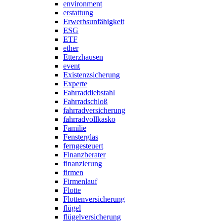
environment
erstattung
Erwerbsunfähigkeit
ESG
ETF
ether
Etterzhausen
event
Existenzsicherung
Experte
Fahrraddiebstahl
Fahrradschloß
fahrradversicherung
fahrradvollkasko
Familie
Fensterglas
ferngesteuert
Finanzberater
finanzierung
firmen
Firmenlauf
Flotte
Flottenversicherung
flügel
flügelversicherung