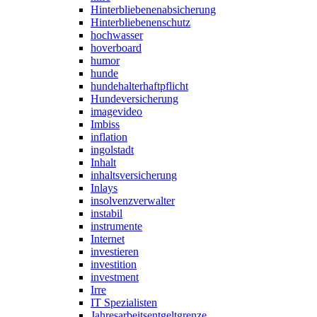
Hinterbliebenenabsicherung
Hinterbliebenenschutz
hochwasser
hoverboard
humor
hunde
hundehalterhaftpflicht
Hundeversicherung
imagevideo
Imbiss
inflation
ingolstadt
Inhalt
inhaltsversicherung
Inlays
insolvenzverwalter
instabil
instrumente
Internet
investieren
investition
investment
Irre
IT Spezialisten
Jahresarbeitsentgeltgrenze