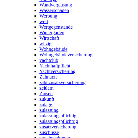
Wandverglasung
Wasserschaden
Werbung
wert
Wertgegenstände
Wintergarten
Wirtschaft
witzig
Wohngebäude
Wohngebäudeversicherung
yachtclub
Yachthaftpflicht
Yachtversicherung
Zahnarzt
zahnzusatzversicherung
zeitlarn
Zinsen
zukunft
zulage
zulassung
zulassungspflichtig
zulassungspflichtrig
zusatzversicherung
zuschüsse
zweibettzimmer