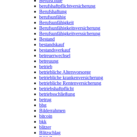
Berufschule
berufshaftpflichtversicherung
Berufshaftung
berufsunfähig
Berufsunfähigkeit
Berufsunfähigkeitsversicherung
Berufsunfähigkeitverssicherung
Bestand
bestandskauf
bestandsverkauf
betreuerwechsel
betreuung
betrieb
betriebliche Altersvorsorge
betriebliche krankenversicherung
betriebliche Rentenversicherung
betriebshaftpflicht
betriebsschließung
betrug
bhg
Bilderrahmen
bitcoin
bkk
blitzer
Blitzschlag