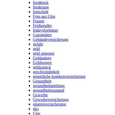
foodtruck
förderung
fortschritt
Foto aus Glas
Frauen
Freiberufler
fridaysforfuture
Gassigehen
Gebäudeversicherung
gefahr
geld
geld umsonst
Geldanlage
Geldsorgen
geldzurück
geschwindigkeit
gesetzliche krankenversicherung
Gesundheit
gesundheitsprüfung
gesundheitszustand
Gewerbe
Gewerbeversicherung
gitarrenversicherung
gkv
Glas