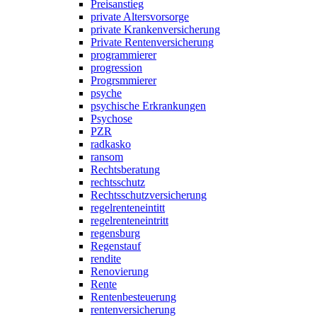
Preisanstieg
private Altersvorsorge
private Krankenversicherung
Private Rentenversicherung
programmierer
progression
Progrsmmierer
psyche
psychische Erkrankungen
Psychose
PZR
radkasko
ransom
Rechtsberatung
rechtsschutz
Rechtsschutzversicherung
regelrenteneintitt
regelrenteneintritt
regensburg
Regenstauf
rendite
Renovierung
Rente
Rentenbesteuerung
rentenversicherung