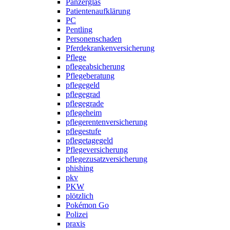
Panzerglas
Patientenaufklärung
PC
Pentling
Personenschaden
Pferdekrankenversicherung
Pflege
pflegeabsicherung
Pflegeberatung
pflegegeld
pflegegrad
pflegegrade
pflegeheim
pflegerentenversicherung
pflegestufe
pflegetagegeld
Pflegeversicherung
pflegezusatzversicherung
phishing
pkv
PKW
plötzlich
Pokémon Go
Polizei
praxis