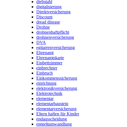
diebstahl
digitalisierung
Direktversicherung
Discount
dread disease
Drohne
drohnenhaftpflicht
drohnenversicherung
DVA
egitarrenversicherung
Ehrenamt
Ehrenamtskarte
Einbettzimmer
einbrechner
Einbruch
Einkommenssicherung
einrichtung
elektronikversicherung
Elektrotechnik
elementar
elementarbaustein
elementarversicherung
Eltern haften für Kinder
endausscheidung
entgeltumwandlung