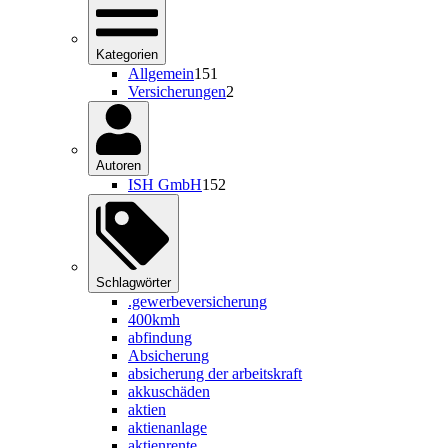
Kategorien
Allgemein
151
Versicherungen
2
Autoren
ISH GmbH
152
Schlagwörter
.gewerbeversicherung
400kmh
abfindung
Absicherung
absicherung der arbeitskraft
akkuschäden
aktien
aktienanlage
aktienrente