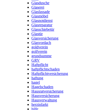
Glasdusche
Glaserei
Glasfassade
Glasmöbel
Glasnotdienst
Glasreparatur
Glasschiebetür
Glastür
Glasversicherung
Glasvordach
goldverein
golfverein
grundsumme
GRV
Haftpflicht
haftpflichtschaden
Haftpflichtversicherung
haftung
hagel
Hagelschaden
Hausratversicherung
Hausversicherung
Hausverwaltung
herzinfarkt
hilfe