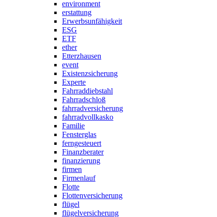
environment
erstattung
Erwerbsunfähigkeit
ESG
ETF
ether
Etterzhausen
event
Existenzsicherung
Experte
Fahrraddiebstahl
Fahrradschloß
fahrradversicherung
fahrradvollkasko
Familie
Fensterglas
ferngesteuert
Finanzberater
finanzierung
firmen
Firmenlauf
Flotte
Flottenversicherung
flügel
flügelversicherung