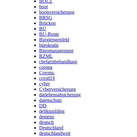
BOLZ
boot
bootsversicherung
BRSG
Brücken
BU
BU-Rente
Burglengenfeld
bürokratie
Büromanagement
BZML
chefarztbehandlung
corona
Corona.
covid19
cyber
Cyberversicherung
darlehensabsicherung
datenschutz
DD
deliktunfähig
demenz
deutsch
Deutschland
deutschlandweit