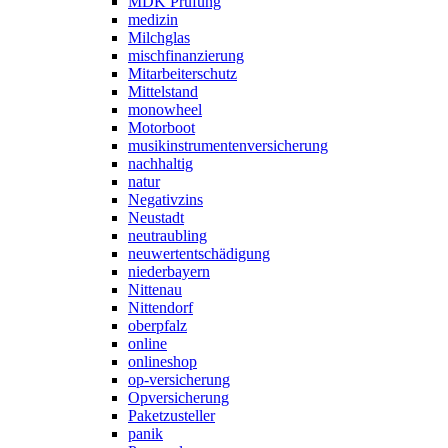
MDK Prüfung
medizin
Milchglas
mischfinanzierung
Mitarbeiterschutz
Mittelstand
monowheel
Motorboot
musikinstrumentenversicherung
nachhaltig
natur
Negativzins
Neustadt
neutraubling
neuwertentschädigung
niederbayern
Nittenau
Nittendorf
oberpfalz
online
onlineshop
op-versicherung
Opversicherung
Paketzusteller
panik