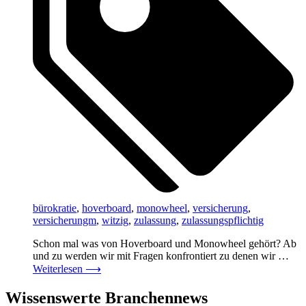
bürokratie
,
hoverboard
,
monowheel
,
versicherung
,
versicherungm
,
witzig
,
zulassung
,
zulassungspflichtig
Schon mal was von Hoverboard und Monowheel gehört? Ab
und zu werden wir mit Fragen konfrontiert zu denen wir …
Weiterlesen
⟶
Wissenswerte Branchennews