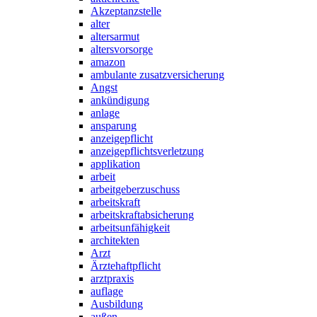
Akzeptanzstelle
alter
altersarmut
altersvorsorge
amazon
ambulante zusatzversicherung
Angst
ankündigung
anlage
ansparung
anzeigepflicht
anzeigepflichtsverletzung
applikation
arbeit
arbeitgeberzuschuss
arbeitskraft
arbeitskraftabsicherung
arbeitsunfähigkeit
architekten
Arzt
Ärztehaftpflicht
arztpraxis
auflage
Ausbildung
außen