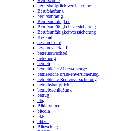
Berufschule
berufshaftpflichtversicherung
Berufshaftung
berufsunfähig
Berufsunfähigkeit
Berufsunfähigkeitsversicherung
Berufsunfähigkeitverssicherung
Bestand
bestandskauf
bestandsverkauf
betreuerwechsel
betreuung
betrieb
betriebliche Altersvorsorge
betriebliche krankenversicherung
betriebliche Rentenversicherung
betriebshaftpflicht
betriebsschließung
betrug
bhg
Bilderrahmen
bitcoin
bkk
blitzer
Blitzschlag