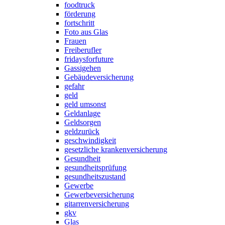
foodtruck
förderung
fortschritt
Foto aus Glas
Frauen
Freiberufler
fridaysforfuture
Gassigehen
Gebäudeversicherung
gefahr
geld
geld umsonst
Geldanlage
Geldsorgen
geldzurück
geschwindigkeit
gesetzliche krankenversicherung
Gesundheit
gesundheitsprüfung
gesundheitszustand
Gewerbe
Gewerbeversicherung
gitarrenversicherung
gkv
Glas