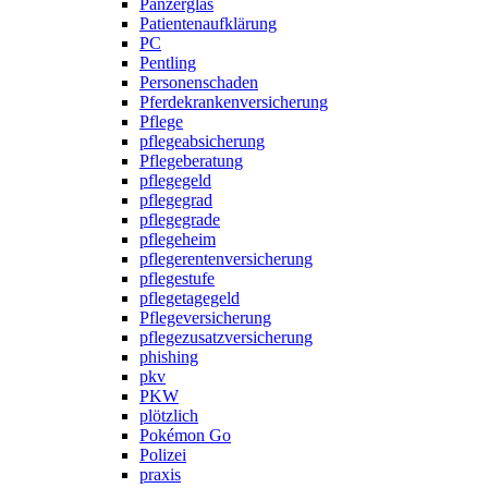
Panzerglas
Patientenaufklärung
PC
Pentling
Personenschaden
Pferdekrankenversicherung
Pflege
pflegeabsicherung
Pflegeberatung
pflegegeld
pflegegrad
pflegegrade
pflegeheim
pflegerentenversicherung
pflegestufe
pflegetagegeld
Pflegeversicherung
pflegezusatzversicherung
phishing
pkv
PKW
plötzlich
Pokémon Go
Polizei
praxis