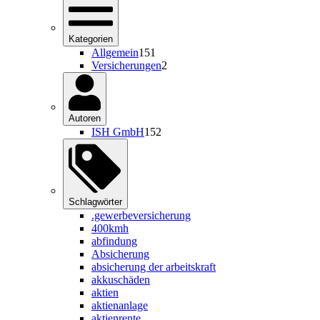
Kategorien
Allgemein
151
Versicherungen
2
Autoren
ISH GmbH
152
Schlagwörter
.gewerbeversicherung
400kmh
abfindung
Absicherung
absicherung der arbeitskraft
akkuschäden
aktien
aktienanlage
aktienrente