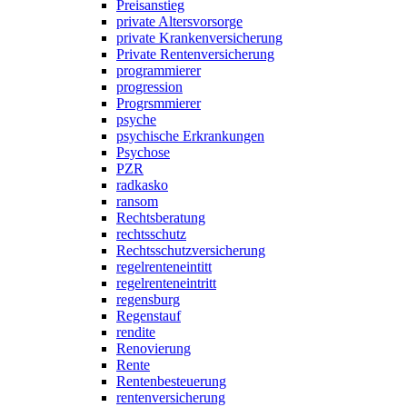
Preisanstieg
private Altersvorsorge
private Krankenversicherung
Private Rentenversicherung
programmierer
progression
Progrsmmierer
psyche
psychische Erkrankungen
Psychose
PZR
radkasko
ransom
Rechtsberatung
rechtsschutz
Rechtsschutzversicherung
regelrenteneintitt
regelrenteneintritt
regensburg
Regenstauf
rendite
Renovierung
Rente
Rentenbesteuerung
rentenversicherung