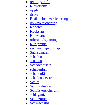
rettungskräfte
Riesterrente
ripple
risiko
Risikolebensversicherung
risikoversicherung
Roboter
Rückstau
Ruhestand
ruhestandsplanung
Rüruprente
sachleistungsprinzip
Sachschaden
schaden
schäden
Schadenersatz
schadenfall
schadenfälle
schadensersatz
Schiff
Schiffsklassen
Schiffsversicherung
schlaganfall
Schutzbrief
Schwachsinn