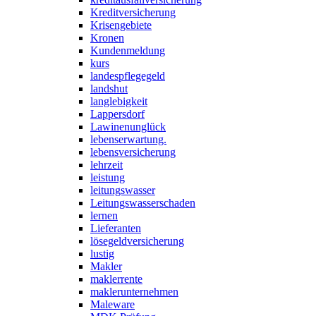
Kreditversicherung
Krisengebiete
Kronen
Kundenmeldung
kurs
landespflegegeld
landshut
langlebigkeit
Lappersdorf
Lawinenunglück
lebenserwartung.
lebensversicherung
lehrzeit
leistung
leitungswasser
Leitungswasserschaden
lernen
Lieferanten
lösegeldversicherung
lustig
Makler
maklerrente
maklerunternehmen
Maleware