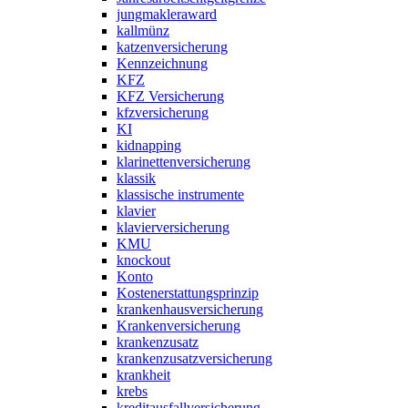
jungmakleraward
kallmünz
katzenversicherung
Kennzeichnung
KFZ
KFZ Versicherung
kfzversicherung
KI
kidnapping
klarinettenversicherung
klassik
klassische instrumente
klavier
klavierversicherung
KMU
knockout
Konto
Kostenerstattungsprinzip
krankenhausversicherung
Krankenversicherung
krankenzusatz
krankenzusatzversicherung
krankheit
krebs
kreditausfallversicherung