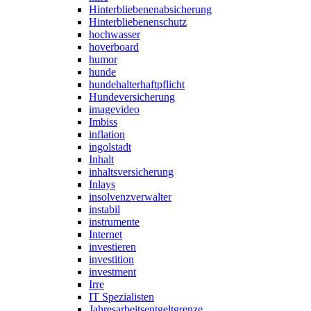
Hinterbliebenenabsicherung
Hinterbliebenenschutz
hochwasser
hoverboard
humor
hunde
hundehalterhaftpflicht
Hundeversicherung
imagevideo
Imbiss
inflation
ingolstadt
Inhalt
inhaltsversicherung
Inlays
insolvenzverwalter
instabil
instrumente
Internet
investieren
investition
investment
Irre
IT Spezialisten
Jahresarbeitsentgeltgrenze