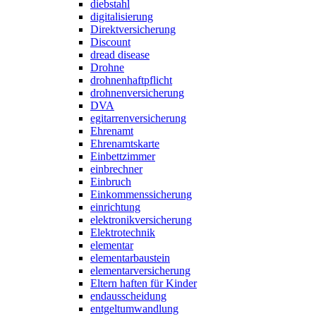
diebstahl
digitalisierung
Direktversicherung
Discount
dread disease
Drohne
drohnenhaftpflicht
drohnenversicherung
DVA
egitarrenversicherung
Ehrenamt
Ehrenamtskarte
Einbettzimmer
einbrechner
Einbruch
Einkommenssicherung
einrichtung
elektronikversicherung
Elektrotechnik
elementar
elementarbaustein
elementarversicherung
Eltern haften für Kinder
endausscheidung
entgeltumwandlung