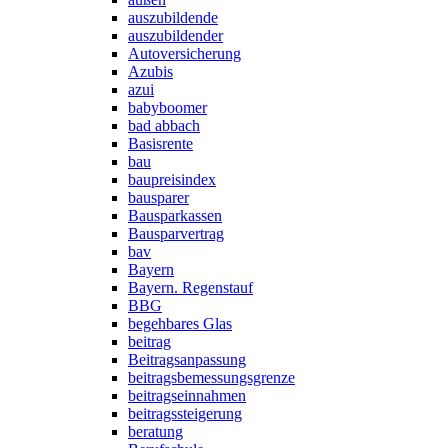
auszubildende
auszubildender
Autoversicherung
Azubis
azui
babyboomer
bad abbach
Basisrente
bau
baupreisindex
bausparer
Bausparkassen
Bausparvertrag
bav
Bayern
Bayern. Regenstauf
BBG
begehbares Glas
beitrag
Beitragsanpassung
beitragsbemessungsgrenze
beitragseinnahmen
beitragssteigerung
beratung