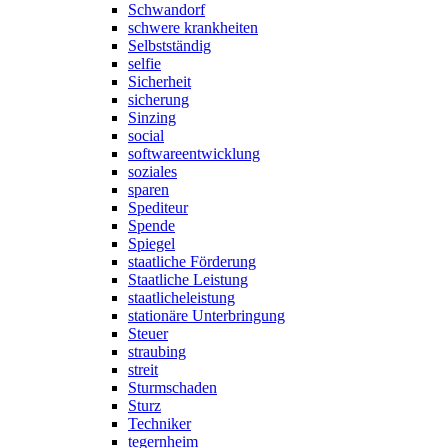
Schwandorf
schwere krankheiten
Selbstständig
selfie
Sicherheit
sicherung
Sinzing
social
softwareentwicklung
soziales
sparen
Spediteur
Spende
Spiegel
staatliche Förderung
Staatliche Leistung
staatlicheleistung
stationäre Unterbringung
Steuer
straubing
streit
Sturmschaden
Sturz
Techniker
tegernheim