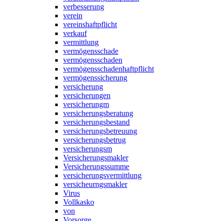
verbesserung
verein
vereinshaftpflicht
verkauf
vermittlung
vermögensschade
vermögensschaden
vermögensschadenhaftpflicht
vermögenssicherung
versicherung
versicherungen
versicherungm
versicherungsberatung
versicherungsbestand
versicherungsbetreuung
versicherungsbetrug
versicherungsm
Versicherungsmakler
Versicherungssumme
versicherungsvermittlung
versicheurngsmakler
Virus
Vollkasko
von
Vorsorge