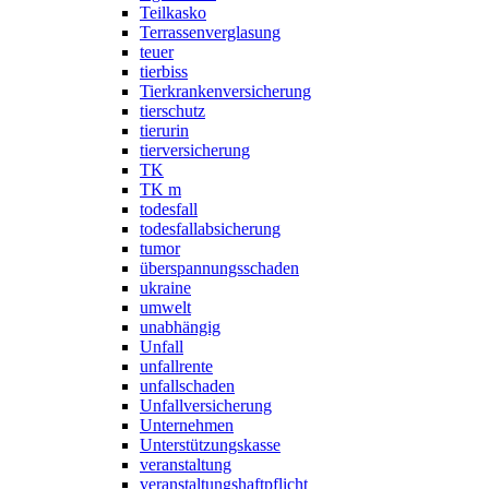
Teilkasko
Terrassenverglasung
teuer
tierbiss
Tierkrankenversicherung
tierschutz
tierurin
tierversicherung
TK
TK m
todesfall
todesfallabsicherung
tumor
überspannungsschaden
ukraine
umwelt
unabhängig
Unfall
unfallrente
unfallschaden
Unfallversicherung
Unternehmen
Unterstützungskasse
veranstaltung
veranstaltungshaftpflicht