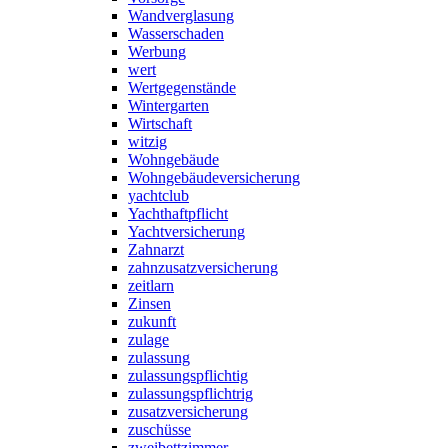
Wandverglasung
Wasserschaden
Werbung
wert
Wertgegenstände
Wintergarten
Wirtschaft
witzig
Wohngebäude
Wohngebäudeversicherung
yachtclub
Yachthaftpflicht
Yachtversicherung
Zahnarzt
zahnzusatzversicherung
zeitlarn
Zinsen
zukunft
zulage
zulassung
zulassungspflichtig
zulassungspflichtrig
zusatzversicherung
zuschüsse
zweibettzimmer