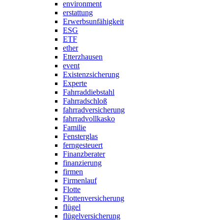
environment
erstattung
Erwerbsunfähigkeit
ESG
ETF
ether
Etterzhausen
event
Existenzsicherung
Experte
Fahrraddiebstahl
Fahrradschloß
fahrradversicherung
fahrradvollkasko
Familie
Fensterglas
ferngesteuert
Finanzberater
finanzierung
firmen
Firmenlauf
Flotte
Flottenversicherung
flügel
flügelversicherung