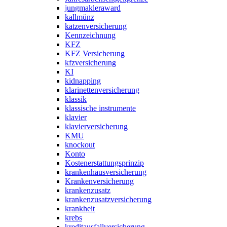
jungmakleraward
kallmünz
katzenversicherung
Kennzeichnung
KFZ
KFZ Versicherung
kfzversicherung
KI
kidnapping
klarinettenversicherung
klassik
klassische instrumente
klavier
klavierversicherung
KMU
knockout
Konto
Kostenerstattungsprinzip
krankenhausversicherung
Krankenversicherung
krankenzusatz
krankenzusatzversicherung
krankheit
krebs
kreditausfallversicherung