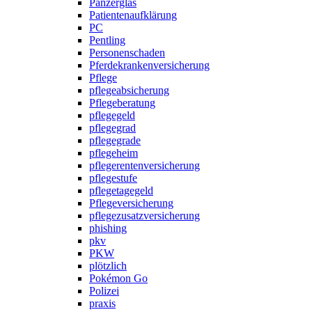
Panzerglas
Patientenaufklärung
PC
Pentling
Personenschaden
Pferdekrankenversicherung
Pflege
pflegeabsicherung
Pflegeberatung
pflegegeld
pflegegrad
pflegegrade
pflegeheim
pflegerentenversicherung
pflegestufe
pflegetagegeld
Pflegeversicherung
pflegezusatzversicherung
phishing
pkv
PKW
plötzlich
Pokémon Go
Polizei
praxis