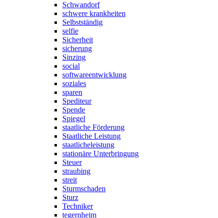
Schwandorf
schwere krankheiten
Selbstständig
selfie
Sicherheit
sicherung
Sinzing
social
softwareentwicklung
soziales
sparen
Spediteur
Spende
Spiegel
staatliche Förderung
Staatliche Leistung
staatlicheleistung
stationäre Unterbringung
Steuer
straubing
streit
Sturmschaden
Sturz
Techniker
tegernheim