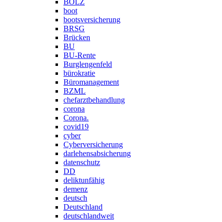
BOLZ
boot
bootsversicherung
BRSG
Brücken
BU
BU-Rente
Burglengenfeld
bürokratie
Büromanagement
BZML
chefarztbehandlung
corona
Corona.
covid19
cyber
Cyberversicherung
darlehensabsicherung
datenschutz
DD
deliktunfähig
demenz
deutsch
Deutschland
deutschlandweit