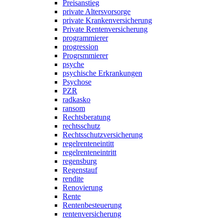
Preisanstieg
private Altersvorsorge
private Krankenversicherung
Private Rentenversicherung
programmierer
progression
Progrsmmierer
psyche
psychische Erkrankungen
Psychose
PZR
radkasko
ransom
Rechtsberatung
rechtsschutz
Rechtsschutzversicherung
regelrenteneintitt
regelrenteneintritt
regensburg
Regenstauf
rendite
Renovierung
Rente
Rentenbesteuerung
rentenversicherung