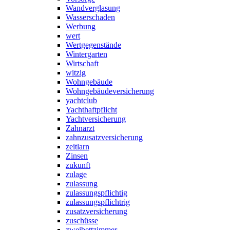
Wandverglasung
Wasserschaden
Werbung
wert
Wertgegenstände
Wintergarten
Wirtschaft
witzig
Wohngebäude
Wohngebäudeversicherung
yachtclub
Yachthaftpflicht
Yachtversicherung
Zahnarzt
zahnzusatzversicherung
zeitlarn
Zinsen
zukunft
zulage
zulassung
zulassungspflichtig
zulassungspflichtrig
zusatzversicherung
zuschüsse
zweibettzimmer