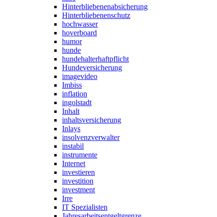
Hinterbliebenenabsicherung
Hinterbliebenenschutz
hochwasser
hoverboard
humor
hunde
hundehalterhaftpflicht
Hundeversicherung
imagevideo
Imbiss
inflation
ingolstadt
Inhalt
inhaltsversicherung
Inlays
insolvenzverwalter
instabil
instrumente
Internet
investieren
investition
investment
Irre
IT Spezialisten
Jahresarbeitsentgeltgrenze