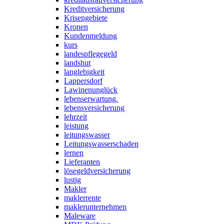
Kreditversicherung
Krisengebiete
Kronen
Kundenmeldung
kurs
landespflegegeld
landshut
langlebigkeit
Lappersdorf
Lawinenunglück
lebenserwartung.
lebensversicherung
lehrzeit
leistung
leitungswasser
Leitungswasserschaden
lernen
Lieferanten
lösegeldversicherung
lustig
Makler
maklerrente
maklerunternehmen
Maleware