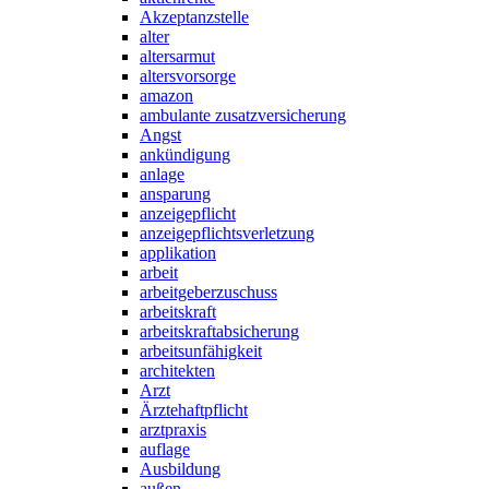
Akzeptanzstelle
alter
altersarmut
altersvorsorge
amazon
ambulante zusatzversicherung
Angst
ankündigung
anlage
ansparung
anzeigepflicht
anzeigepflichtsverletzung
applikation
arbeit
arbeitgeberzuschuss
arbeitskraft
arbeitskraftabsicherung
arbeitsunfähigkeit
architekten
Arzt
Ärztehaftpflicht
arztpraxis
auflage
Ausbildung
außen