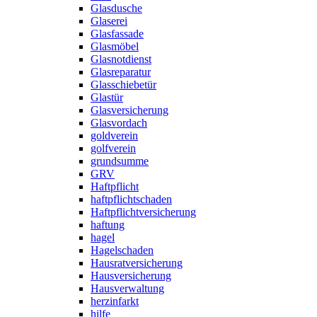
Glasdusche
Glaserei
Glasfassade
Glasmöbel
Glasnotdienst
Glasreparatur
Glasschiebetür
Glastür
Glasversicherung
Glasvordach
goldverein
golfverein
grundsumme
GRV
Haftpflicht
haftpflichtschaden
Haftpflichtversicherung
haftung
hagel
Hagelschaden
Hausratversicherung
Hausversicherung
Hausverwaltung
herzinfarkt
hilfe