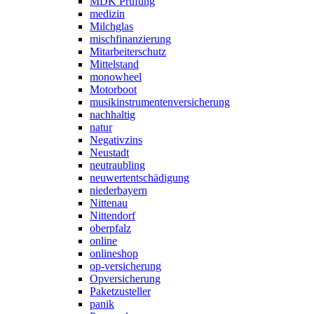
MDK Prüfung
medizin
Milchglas
mischfinanzierung
Mitarbeiterschutz
Mittelstand
monowheel
Motorboot
musikinstrumentenversicherung
nachhaltig
natur
Negativzins
Neustadt
neutraubling
neuwertentschädigung
niederbayern
Nittenau
Nittendorf
oberpfalz
online
onlineshop
op-versicherung
Opversicherung
Paketzusteller
panik