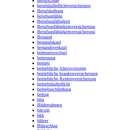
Berufschule
berufshaftpflichtversicherung
Berufshaftung
berufsunfähig
Berufsunfähigkeit
Berufsunfähigkeitsversicherung
Berufsunfähigkeitverssicherung
Bestand
bestandskauf
bestandsverkauf
betreuerwechsel
betreuung
betrieb
betriebliche Altersvorsorge
betriebliche krankenversicherung
betriebliche Rentenversicherung
betriebshaftpflicht
betriebsschließung
betrug
bhg
Bilderrahmen
bitcoin
bkk
blitzer
Blitzschlag