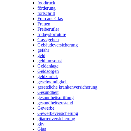
foodtruck
förderung
fortschritt
Foto aus Glas
Frauen
Freiberufler
fridaysforfuture
Gassigehen
Gebäudeversicherung
gefahr
geld
geld umsonst
Geldanlage
Geldsorgen
geldzurück
geschwindigkeit
gesetzliche krankenversicherung
Gesundheit
gesundheitsprüfung
gesundheitszustand
Gewerbe
Gewerbeversicherung
gitarrenversicherung
gkv
Glas