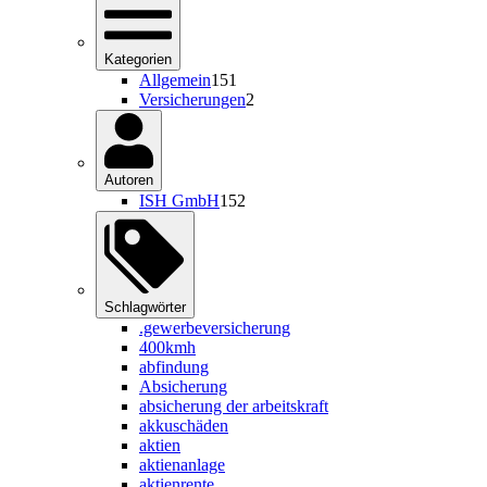
Kategorien
Allgemein
151
Versicherungen
2
Autoren
ISH GmbH
152
Schlagwörter
.gewerbeversicherung
400kmh
abfindung
Absicherung
absicherung der arbeitskraft
akkuschäden
aktien
aktienanlage
aktienrente