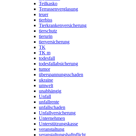
Teilkasko
Terrassenverglasung
teuer
tierbiss
Tierkrankenversicherung
tierschutz
tierurin
tierversicherung
TK
TK m
todesfall
todesfallabsicherung
tumor
überspannungsschaden
ukraine
umwelt
unabhängig
Unfall
unfallrente
unfallschaden
Unfallversicherung
Unternehmen
Unterstützungskasse
veranstaltung
veranstaltungshaftpflicht