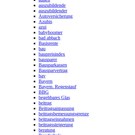
auszubildende
auszubildender
Autoversicherung
Azubis
azui
babyboomer
bad abbach
Basisrente
bau
baupreisindex
bausparer
Bausparkassen
Bausparvertrag
bav
Bayern
Bayern. Regenstauf
BBG
begehbares Glas
beitrag
Beitragsanpassung
beitragsbemessungsgrenze
beitragseinnahmen
beitragssteigerung
beratung