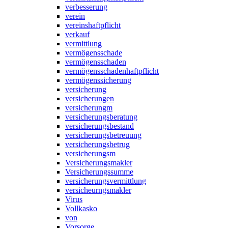
verbesserung
verein
vereinshaftpflicht
verkauf
vermittlung
vermögensschade
vermögensschaden
vermögensschadenhaftpflicht
vermögenssicherung
versicherung
versicherungen
versicherungm
versicherungsberatung
versicherungsbestand
versicherungsbetreuung
versicherungsbetrug
versicherungsm
Versicherungsmakler
Versicherungssumme
versicherungsvermittlung
versicheurngsmakler
Virus
Vollkasko
von
Vorsorge