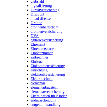
diebstahl
digitalisierung
Direktversicherung
Discount
dread disease
Drohne
drohnenhaftpflicht
drohnenversicherung
DVA
egitarrenversicherung
Ehrenamt
Ehrenamtskarte
Einbettzimmer
einbrechner
Einbruch
Einkommenssicherung
einrichtung
elektronikversicherung
Elektrotechnik
elementar
elementarbaustein
elementarversicherung
Eltern haften für Kinder
endausscheidung
entgeltumwandlung