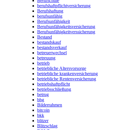
Berufschule
berufshaftpflichtversicherung
Berufshaftung
berufsunfähig
Berufsunfähigkeit
Berufsunfähigkeitsversicherung
Berufsunfähigkeitverssicherung
Bestand
bestandskauf
bestandsverkauf
betreuerwechsel
betreuung
betrieb
betriebliche Altersvorsorge
betriebliche krankenversicherung
betriebliche Rentenversicherung
betriebshaftpflicht
betriebsschließung
betrug
bhg
Bilderrahmen
bitcoin
bkk
blitzer
Blitzschlag