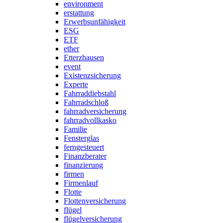
environment
erstattung
Erwerbsunfähigkeit
ESG
ETF
ether
Etterzhausen
event
Existenzsicherung
Experte
Fahrraddiebstahl
Fahrradschloß
fahrradversicherung
fahrradvollkasko
Familie
Fensterglas
ferngesteuert
Finanzberater
finanzierung
firmen
Firmenlauf
Flotte
Flottenversicherung
flügel
flügelversicherung