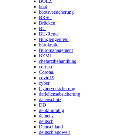
BOLZ
boot
bootsversicherung
BRSG
Brücken
BU
BU-Rente
Burglengenfeld
bürokratie
Büromanagement
BZML
chefarztbehandlung
corona
Corona.
covid19
cyber
Cyberversicherung
darlehensabsicherung
datenschutz
DD
deliktunfähig
demenz
deutsch
Deutschland
deutschlandweit