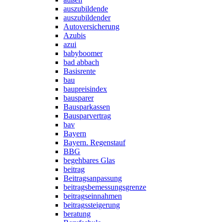
auszubildende
auszubildender
Autoversicherung
Azubis
azui
babyboomer
bad abbach
Basisrente
bau
baupreisindex
bausparer
Bausparkassen
Bausparvertrag
bav
Bayern
Bayern. Regenstauf
BBG
begehbares Glas
beitrag
Beitragsanpassung
beitragsbemessungsgrenze
beitragseinnahmen
beitragssteigerung
beratung