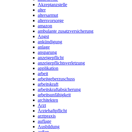
Akzeptanzstelle
alter
altersarmut
altersvorsorge
amazon
ambulante zusatzversicherung
Angst
ankündigung
anlage
ansparung
anzeigepflicht
anzeigepflichtsverletzung
applikation
arbeit
arbeitgeberzuschuss
arbeitskraft
arbeitskraftabsicherung
arbeitsunfähigkeit
architekten
Arzt
Ärztehaftpflicht
arztpraxis
auflage
Ausbildung
außen