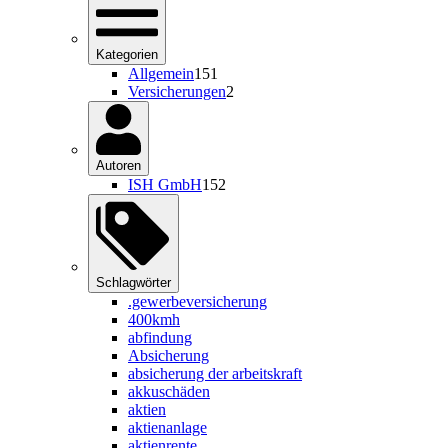
Kategorien
Allgemein
151
Versicherungen
2
Autoren
ISH GmbH
152
Schlagwörter
.gewerbeversicherung
400kmh
abfindung
Absicherung
absicherung der arbeitskraft
akkuschäden
aktien
aktienanlage
aktienrente