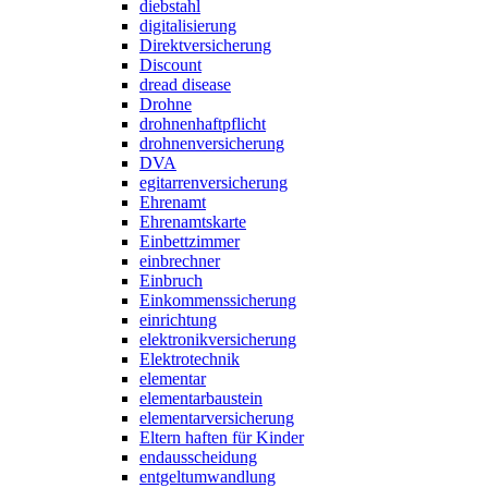
diebstahl
digitalisierung
Direktversicherung
Discount
dread disease
Drohne
drohnenhaftpflicht
drohnenversicherung
DVA
egitarrenversicherung
Ehrenamt
Ehrenamtskarte
Einbettzimmer
einbrechner
Einbruch
Einkommenssicherung
einrichtung
elektronikversicherung
Elektrotechnik
elementar
elementarbaustein
elementarversicherung
Eltern haften für Kinder
endausscheidung
entgeltumwandlung