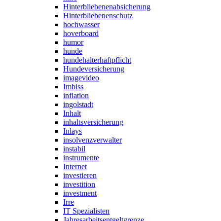
Hinterbliebenenabsicherung
Hinterbliebenenschutz
hochwasser
hoverboard
humor
hunde
hundehalterhaftpflicht
Hundeversicherung
imagevideo
Imbiss
inflation
ingolstadt
Inhalt
inhaltsversicherung
Inlays
insolvenzverwalter
instabil
instrumente
Internet
investieren
investition
investment
Irre
IT Spezialisten
Jahresarbeitsentgeltgrenze