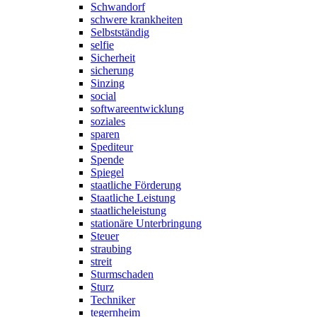
Schwandorf
schwere krankheiten
Selbstständig
selfie
Sicherheit
sicherung
Sinzing
social
softwareentwicklung
soziales
sparen
Spediteur
Spende
Spiegel
staatliche Förderung
Staatliche Leistung
staatlicheleistung
stationäre Unterbringung
Steuer
straubing
streit
Sturmschaden
Sturz
Techniker
tegernheim