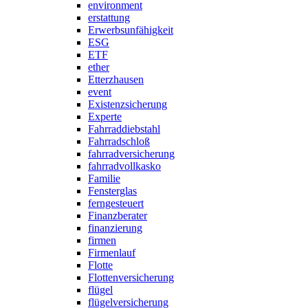
environment
erstattung
Erwerbsunfähigkeit
ESG
ETF
ether
Etterzhausen
event
Existenzsicherung
Experte
Fahrraddiebstahl
Fahrradschloß
fahrradversicherung
fahrradvollkasko
Familie
Fensterglas
ferngesteuert
Finanzberater
finanzierung
firmen
Firmenlauf
Flotte
Flottenversicherung
flügel
flügelversicherung