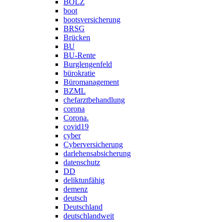
BOLZ
boot
bootsversicherung
BRSG
Brücken
BU
BU-Rente
Burglengenfeld
bürokratie
Büromanagement
BZML
chefarztbehandlung
corona
Corona.
covid19
cyber
Cyberversicherung
darlehensabsicherung
datenschutz
DD
deliktunfähig
demenz
deutsch
Deutschland
deutschlandweit