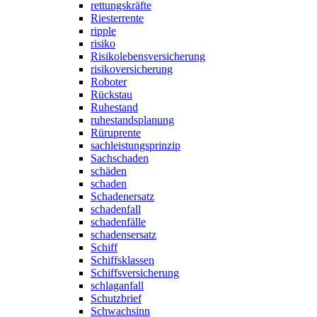
rettungskräfte
Riesterrente
ripple
risiko
Risikolebensversicherung
risikoversicherung
Roboter
Rückstau
Ruhestand
ruhestandsplanung
Rüruprente
sachleistungsprinzip
Sachschaden
schäden
schaden
Schadenersatz
schadenfall
schadenfälle
schadensersatz
Schiff
Schiffsklassen
Schiffsversicherung
schlaganfall
Schutzbrief
Schwachsinn