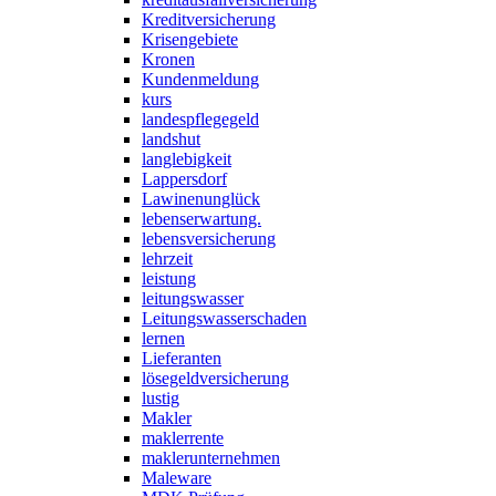
Kreditversicherung
Krisengebiete
Kronen
Kundenmeldung
kurs
landespflegegeld
landshut
langlebigkeit
Lappersdorf
Lawinenunglück
lebenserwartung.
lebensversicherung
lehrzeit
leistung
leitungswasser
Leitungswasserschaden
lernen
Lieferanten
lösegeldversicherung
lustig
Makler
maklerrente
maklerunternehmen
Maleware