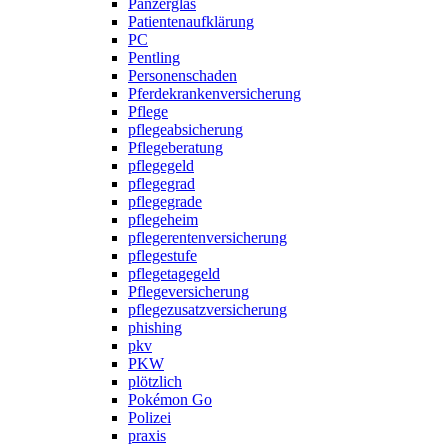
Panzerglas
Patientenaufklärung
PC
Pentling
Personenschaden
Pferdekrankenversicherung
Pflege
pflegeabsicherung
Pflegeberatung
pflegegeld
pflegegrad
pflegegrade
pflegeheim
pflegerentenversicherung
pflegestufe
pflegetagegeld
Pflegeversicherung
pflegezusatzversicherung
phishing
pkv
PKW
plötzlich
Pokémon Go
Polizei
praxis