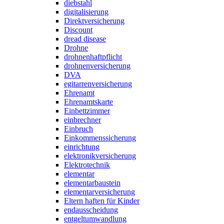
diebstahl
digitalisierung
Direktversicherung
Discount
dread disease
Drohne
drohnenhaftpflicht
drohnenversicherung
DVA
egitarrenversicherung
Ehrenamt
Ehrenamtskarte
Einbettzimmer
einbrechner
Einbruch
Einkommenssicherung
einrichtung
elektronikversicherung
Elektrotechnik
elementar
elementarbaustein
elementarversicherung
Eltern haften für Kinder
endausscheidung
entgeltumwandlung