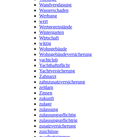
Wandverglasung
Wasserschaden
Werbung
wert
Wertgegenstände
Wintergarten
Wirtschaft
witzig
Wohngebäude
Wohngebäudeversicherung
yachtclub
Yachthaftpflicht
Yachtversicherung
Zahnarzt
zahnzusatzversicherung
zeitlarn
Zinsen
zukunft
zulage
zulassung
zulassungspflichtig
zulassungspflichtrig
zusatzversicherung
zuschüsse
zweibettzimmer