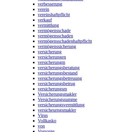
verbesserung
verein
vereinshaftpflicht
verkauf
vermittlung
vermögensschade
vermögensschaden
vermögensschadenhaftpflicht
vermögenssicherung
versicherung
versicherungen
versicherungm
versicherungsberatung
versicherungsbestand
versicherungsbetreuung
versicherungsbetrug
versicherungsm
Versicherungsmakler
Versicherungssumme
versicherungsvermittlung
versicheurngsmakler
Virus
Vollkasko
von
Vorsorge