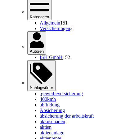
Kategorien
Allgemein
151
Versicherungen
2
Autoren
ISH GmbH
152
Schlagwörter
.gewerbeversicherung
400kmh
abfindung
Absicherung
absicherung der arbeitskraft
akkuschäden
aktien
aktienanlage
aktienrente