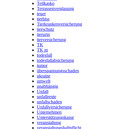
Teilkasko
Terrassenverglasung
teuer
tierbiss
Tierkrankenversicherung
tierschutz
tierurin
tierversicherung
TK
TK m
todesfall
todesfallabsicherung
tumor
überspannungsschaden
ukraine
umwelt
unabhängig
Unfall
unfallrente
unfallschaden
Unfallversicherung
Unternehmen
Unterstützungskasse
veranstaltung
veranstaltungshaftpflicht