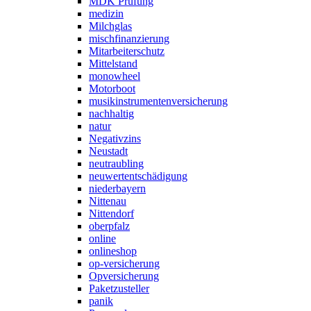
MDK Prüfung
medizin
Milchglas
mischfinanzierung
Mitarbeiterschutz
Mittelstand
monowheel
Motorboot
musikinstrumentenversicherung
nachhaltig
natur
Negativzins
Neustadt
neutraubling
neuwertentschädigung
niederbayern
Nittenau
Nittendorf
oberpfalz
online
onlineshop
op-versicherung
Opversicherung
Paketzusteller
panik