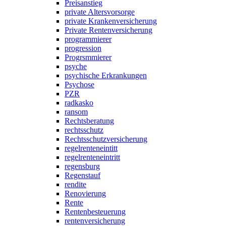
Preisanstieg
private Altersvorsorge
private Krankenversicherung
Private Rentenversicherung
programmierer
progression
Progrsmmierer
psyche
psychische Erkrankungen
Psychose
PZR
radkasko
ransom
Rechtsberatung
rechtsschutz
Rechtsschutzversicherung
regelrenteneintitt
regelrenteneintritt
regensburg
Regenstauf
rendite
Renovierung
Rente
Rentenbesteuerung
rentenversicherung