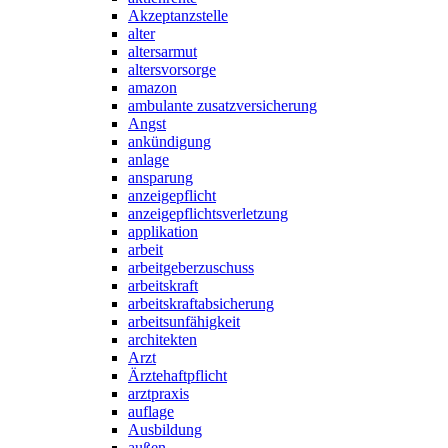
Akzeptanzstelle
alter
altersarmut
altersvorsorge
amazon
ambulante zusatzversicherung
Angst
ankündigung
anlage
ansparung
anzeigepflicht
anzeigepflichtsverletzung
applikation
arbeit
arbeitgeberzuschuss
arbeitskraft
arbeitskraftabsicherung
arbeitsunfähigkeit
architekten
Arzt
Ärztehaftpflicht
arztpraxis
auflage
Ausbildung
außen