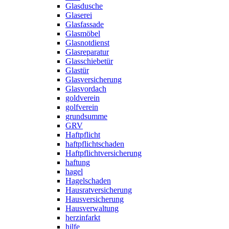
Glasdusche
Glaserei
Glasfassade
Glasmöbel
Glasnotdienst
Glasreparatur
Glasschiebetür
Glastür
Glasversicherung
Glasvordach
goldverein
golfverein
grundsumme
GRV
Haftpflicht
haftpflichtschaden
Haftpflichtversicherung
haftung
hagel
Hagelschaden
Hausratversicherung
Hausversicherung
Hausverwaltung
herzinfarkt
hilfe