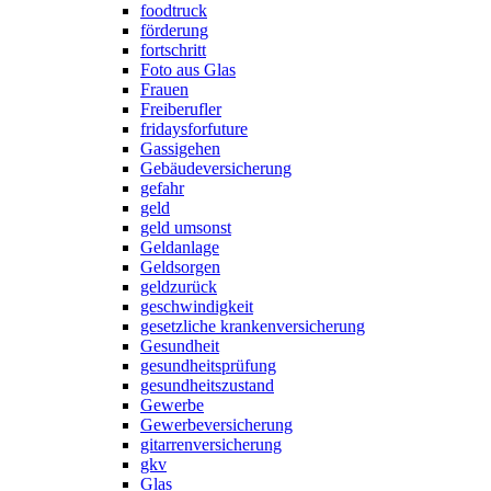
foodtruck
förderung
fortschritt
Foto aus Glas
Frauen
Freiberufler
fridaysforfuture
Gassigehen
Gebäudeversicherung
gefahr
geld
geld umsonst
Geldanlage
Geldsorgen
geldzurück
geschwindigkeit
gesetzliche krankenversicherung
Gesundheit
gesundheitsprüfung
gesundheitszustand
Gewerbe
Gewerbeversicherung
gitarrenversicherung
gkv
Glas