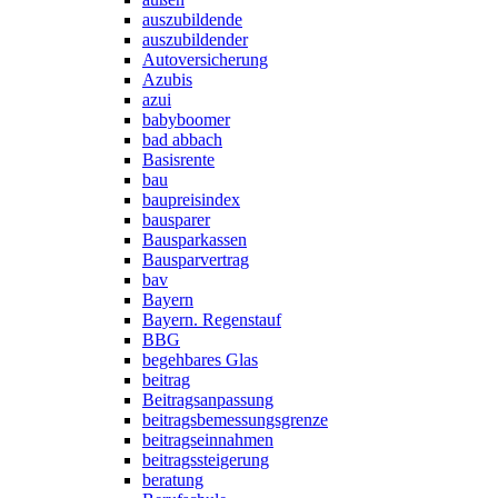
auszubildende
auszubildender
Autoversicherung
Azubis
azui
babyboomer
bad abbach
Basisrente
bau
baupreisindex
bausparer
Bausparkassen
Bausparvertrag
bav
Bayern
Bayern. Regenstauf
BBG
begehbares Glas
beitrag
Beitragsanpassung
beitragsbemessungsgrenze
beitragseinnahmen
beitragssteigerung
beratung