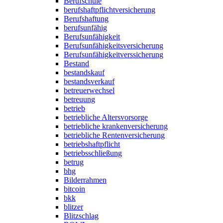
Berufschule
berufshaftpflichtversicherung
Berufshaftung
berufsunfähig
Berufsunfähigkeit
Berufsunfähigkeitsversicherung
Berufsunfähigkeitverssicherung
Bestand
bestandskauf
bestandsverkauf
betreuerwechsel
betreuung
betrieb
betriebliche Altersvorsorge
betriebliche krankenversicherung
betriebliche Rentenversicherung
betriebshaftpflicht
betriebsschließung
betrug
bhg
Bilderrahmen
bitcoin
bkk
blitzer
Blitzschlag