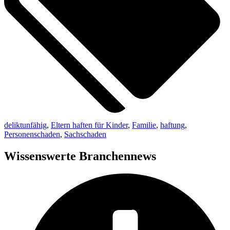
deliktunfähig
,
Eltern haften für Kinder
,
Familie
,
haftung
,
Personenschaden
,
Sachschaden
Wissenswerte Branchennews