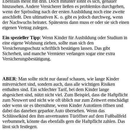
Ebenfalls meist mit drin. Doch mitunter lohnt es sich, genauer
hinzusehen. Andere Versicherer ließen es problemlos durchgehen,
wenn der Sprössling nach der ersten Ausbildung noch eine zweite
anschließt. Den ultimativen K. o. gibt es jedoch durchweg, wenn
der Nachwuchs heiratet. Spätestens dann muss er oder sie sich einen
eigenen Vertrag zulegen.
Ein spezieller Tipp
: Wenn Kinder für Ausbildung oder Studium in
eine eigene Wohnung ziehen, sollte man sich den
Versicherungsschutz schriftlich bestätigen lassen. Das gibt
Sicherheit, und manche Vermieter verlangen sogar eine extra
Versicherungsbestätigung.
ABER
: Man sollte nicht nur darauf schauen, wie lange Kinder
mitversichert sind, sondern auch, dass alle wichtigen Risiken
enthalten sind. Ein schlechter Tarif, bei dem Kinder lange
abgesichert sind, nützt nicht viel. Zum Beispiel, dass die Haftpflicht
zum Neuwert und nicht wie oft üblich nur zum Zeitwert entschädigt
oder wenn sie es übernähme, wenn Kinder Autotüren öffnen und
dabei das daneben geparkte Auto übersehen. Wenn das
Schlüsselkind den ihm anvertrauten Türöffner auf dem Fußballfeld
verbummelt, könnte das ebenfalls gern die Haftpflicht zahlen. Das
lässt sich festlegen.